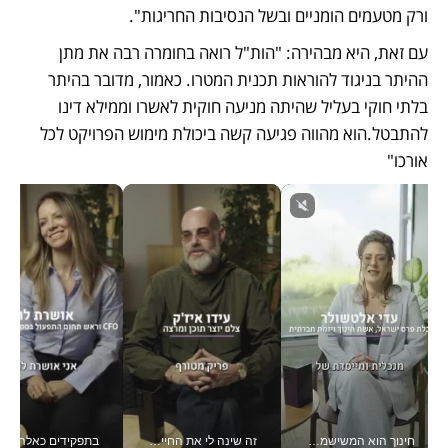
ורק מטעמים הומניים ובשל הנסיבות החריגות".
עם זאת, היא מבהירה: "הות"ל רואה בחומרה רבה את מתן 
ההיתר בניגוד להוראות תכנית המטרו. כאמור, מדובר בהיתר 
בלתי חוקי בעליל שהיתה מניעה חוקית לאשרו וממילא דינו 
להתבטל.הוא מהווה פגיעה קשה ביכולת מימוש הפרויקט לכל 
אורכו"
חינוך הוא המשישמה של החיים שלי - V
זה שינה לי את החיים: איך עידו איז'ק הופך את הסמארטפון לכלי צילום מקצועי_v
בתפקידים כאלה אי אפשר לח