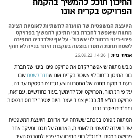
התיכון תוכל להמשיך בהקמת
הפרויקט בקרית אונו
היועצת המשפטית של הוועדה לתשתיות לאומיות הציגה
מתווה שיאפשר לחברת בוני התיכון להמשיך בפרויקט
פינוי-בינוי ברחוב לוי אשכול - על אף שלדבריה החפירה
לשטח תחנת המטרו בוצעה בעקבות היתר בנייה לא חוקי
אמיתי גזית
|
14:36, 26.09.23
גובש מתווה שיאפשר לקדם את פרויקט פינוי בינוי של חברת 
נפתח בכרטיסייה חדשה
נפתח בכרטיסייה חדשה
בוני התיכון ברחוב לוי אשכול בקרית אונו ש
חדר לשטח 
שבו 
בעתיד תוקם תחנה של המטרו והוצע נגדו צו הפסקת עבודה. 
על פי המתווה, הפרויקט יוכל להימשך בעוד כחודשיים. עם זאת, 
פרויקט תמ"א 38 בבניין צמוד יעצר והיזם יצטרך להרוס מרפסות 
וממ"דים שכבר נבנו.
המתווה מפורט במכתב ששלחה יעל אדורם, היועצת המשפטית 
של הוועדה לתשתיות לאומיות, האמונה על תכנון ומעקב אחר 
פרויקט המטרו, למנכ"ל בוני התיכון עמי פרץ ולמהנדס העיר 