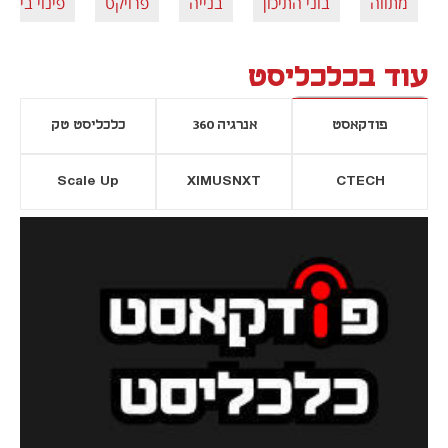
מתווה
בוני התיכון
בנייה
פרויקט
פינוי בינוי
עוד בכלכליסט
פודקאסט
אנרגיה 360
כלכליסט טק
Scale Up
XIMUSNXT
CTECH
יסייה חדשה
נפתח בכרטיסייה חדשה