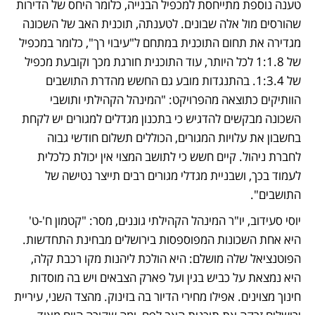
טענה נוספת מתייחסת למכפיל הבנייה, כלומר היחס של הדירות 
שהורסים מול אלה שבונים. לטענתה, תוכנית האב של השכונה 
מגדירה את תחום התוכנית במתחם ל"עיבוי רך", כלומר במכפיל 
של 1:1.8 לכל היותר, עוד התוכנית חורגת מכך וקובעת מכפיל 
של 1:3.4. בהתנגדות מובע גם החשש מהדרת התושבים 
הוותיקים כתוצאה מהפרויקט: "המינהל הקהילתי ותושבי 
השכונה מבקשים להדגיש כי בתכנון מגדלים למגורים יש לקחת 
בחשבון את עלויות המגורים, הכוללים תשלום חודשי גבוה 
לחברת ניהול. קיים חשש כי לתושב המצוי אין יכולת כלכלית 
לעמוד בכך, ושבניית מגדלי מגורים רבים תייצר נטישה של 
התושבים".
יוסי סעידוב, יו"ר המינהל הקהילתי גוננים, מסר: "קטמון ח'-ט' 
היא אחת השכונות המפוספסות בירושלים מבחינת התחדשות. 
הפוטנציאל שלה מושלם: היא הולכת ליהנות מקו רכבת קלה, 
היא נמצאת על כביש בגין ועל פארק הצבאים ויש בה מוסדות 
חינוך מצוינים. אפילו מחירי הדיור בה בזינוק. מהצד השני, עיריית 