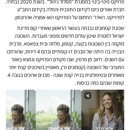
פרויקט פינוי-בינוי במסגרת "מסלול ניהול". בשנת 2020 נבחרה 
חברת אזורים כיזם לקידום התוכנית והחלה בקידום התב"ע 
לפרוייקט. האדר' החתום על הפרויקט הוא אמציה אהרונסון.
שכונת קטמונים נבנתה בעשור הראשון שאחרי קום מדינת 
ישראל למטרת שיכון עולים חדשים ומפוני מעברות. השכונה 
מוקמה בין השכונות בקעה, קטמון, מלחה ובית צפאפא. מרבית 
הבנייה בה היתה של מבנים דו-קומתיים ובהם 4 דירות, שהורחבו 
עם השנים. רחוב סן מרטין, שבו מקודם הפרויקט ונמצא באזור 
המערבי של השכונה (קטמונים ט'), מאופיין בשיכונים קצת יותר 
מאוחרים ובטיפולוגית בנייה קצת שונה - מבנים ארוכים בגובה 4 
קומות שבהם כמה כניסות. 