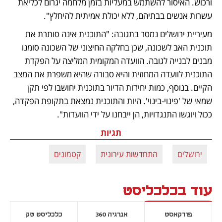
ורכוש. האיסור להשתמש במעליות בזמן מלחמה יגרום לכליאת 
עשרות אנשים בבתיהם, ללא יכולת אמיתית להיחלץ".
מעיריית ירושלים נמסר בתגובה: "התוכנית אינה סותרת את 
תוכנית האב לשכונה, שכן בחלקה החיצוני של השכונה סומנו 
מבנים לבנייה לגובה. הוועדה המקומית המליצה על הפקדת 
התוכנית לוועדה המחוזית והיא סבורה שהיא משפרת את המצב 
הקיים. בנוסף, כמות יחידות הדיור בתוכנית יחושבו לפי תקן 
שמאי של 'פינוי-בינוי'. היות והתוכנית נמצאת בתקופת הפקדה, 
ככול ויוגשו התנגדויות, הן ייבחנו על ידי הוועדות".
תגיות
ירושלים
התחדשות עירונית
קטמונים
עוד בכלכליסט
פודקאסט
אנרגיה 360
כלכליסט טק