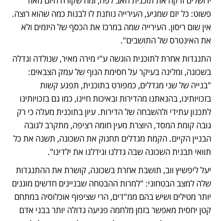
ירושלים זרקה את תוכנית האב לפח, ומה שקורה היום מאוד 
פשוט: כל יזם שמגיע, העירייה נותנת לו לבנות כמה שהוא רוצה. 
אין שום ריסון. העירייה שמה במרכז את הכסף של היזמים ולא 
את האינטרס של התושבים".
התנגדות אחרת לתוכנית הוגשה ע"י מירה מאיר, שנולדה וגדלה 
בשכונה, ומלינה בעיקר על חסימת הנוף של עמק הצבאים: 
"בנייה של שני מגדלים, כמפורט בתוכנית, תפגע קשות 
בזכויותינו, בהנאתנו מהדירות ובאיכות חיינו, כמו גם בזכויותינו 
לתכנון עתידי ולהשבחה של הדירות. עיון בתוכנית מעלה כי רק 
גובה קומת המסד, היוצרת מעין חומה רציפה, מתקרב לגובה 
הבניין הקיים. הקמת מגדלים תחנוק את השכונה, תשנה את כל 
תוואי תבנית השכונה שבה גדלנו וגידלנו את ילדינו". 
יעל ליפשיץ ווב, תושבת אחרת בשכונה, קושרת את ההתנגדות 
שלה למצב הבטחוני: "למרות ההבטחה שבניינים חדשים מוגנים 
יותר מטילים ושיש בהם ממ"דים, הרי שציפוף אוכלוסיה במתחם 
קטן יחסית מאפשר בזמן מלחמה פגיעה גדולה יותר בבני אדם 