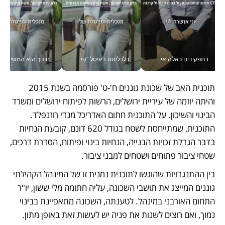
בתפקידים כאלה אי אפשר לחכות: אושרת לוי מניעה השקעות ענק מהטלפון_v
כלכליסט דיגיטל "חינוך הוא המשימה של החיים שלי"_v
חינוך הוא המש
תוכנית האב של שכונת גוננים ח'-ט' פורסמה בשנת 2015 
והיתה יוזמה של עיריית ירושלים, הרשות לפיתוח ירושלים ומשרד 
הבינוי והשיכון. על התוכנית חתום האדריכל מנדי רוזנפלד. 
התוכנית, שמתייחסת לשטח בגודל 620 דונם, קובעת הנחיות 
בדבר הגדלת זכויות הבנייה, הנחיות בינוי ופיתוח, הסדרת דרכים, 
שטחי ציבור פתוחים ושטחים למבני ציבור.
בין ההתנגדויות שהוגשו לתוכנית נמנית זו של המינהל הקהילתי 
גוננים המייצג את תושבי השכונה, עליה חתומה מלי ששון, יו"ר 
התחום האורבני במינהל. לטענתה, השכונה מתאפיינת בבינוי 
נמוך, ואם רוצים לשנות את פניה יש לעשות זאת באופן מתון. 