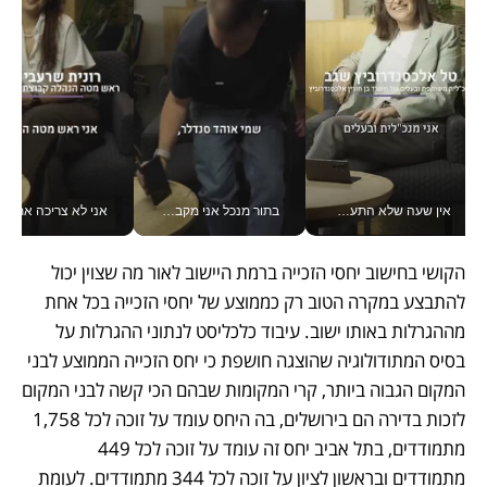
אין שעה שלא התעסקתי במשבר - טל אלכסנדרוביץ’ שגב מנהלת משברים תקשורתיים מכל מקום עם ה- Galaxy Z Fold8 Ultra שלה_v
בתור מנכל אני מקבל מאות החלטות ביום, וה- Galaxy Z Fold8 Ultra עוזר לי לחתוך אותן מהר יותר_v
אני לא צריכה את המשרד:
הקושי בחישוב יחסי הזכייה ברמת היישוב לאור מה שצוין יכול 
להתבצע במקרה הטוב רק כממוצע של יחסי הזכייה בכל אחת 
מההגרלות באותו ישוב. עיבוד כלכליסט לנתוני ההגרלות על 
בסיס המתודולוגיה שהוצגה חושפת כי יחס הזכייה הממוצע לבני 
המקום הגבוה ביותר, קרי המקומות שבהם הכי קשה לבני המקום 
לזכות בדירה הם בירושלים, בה היחס עומד על זוכה לכל 1,758 
מתמודדים, בתל אביב יחס זה עומד על זוכה לכל 449 
מתמודדים ובראשון לציון על זוכה לכל 344 מתמודדים. לעומת 