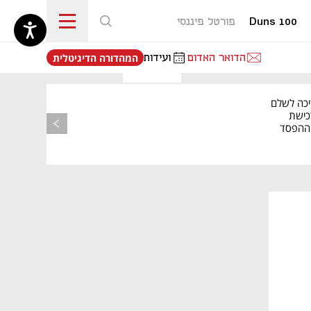
Duns 100
פורטל פיננסי
נפתח בכרטיסייה חדשה
הדואר האדום
ועידות
המהדורה הדיגיטלית
יכה לשלם
כישת
BASE: ההפסד
הרבעוני זינק ל-76