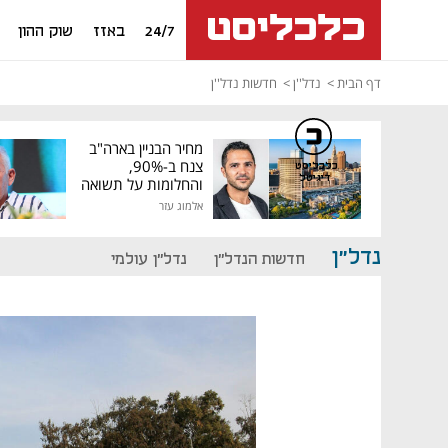
24/7
באזז
שוק ההון
דף הבית
נדל''ן
חדשות נדל''ן
מחיר הבניין בארה"ב
צנח ב-90%,
כלכליסט
דיגיטל
והחלומות על תשואה
גבוהה התנפצו
אלמוג עזר
נדל"ן
חדשות הנדל"ן
נדל"ן עולמי