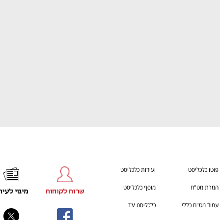
ענף במתח גבוה
מדברים כלכלה, עסקים ומה שב
פוטו כלכליסט
ועידות כלכליסט
המרת מט"ח
מוסף כלכליסט
שרות לקוחות
מינוי לעית
עמוד מט"ח כללי
כלכליסט TV