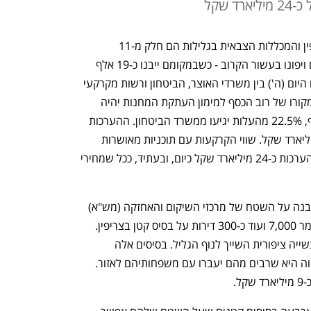
 שקל
 מחנה 80 המיתולוגי, שאריות מחנה צריפין והמכללות הצבאית בגלילות הם חלק מ-11 
הבסיסים שמשתרעים על פני 2,300 דונם ויפונו בעשור הקרוב - כשבמקומם ייבנו כ-19 אלף 
דירות. כך נקבע בהסכם שוה"מ 4 שנחתם היום (ה') בין משרדי האוצר, הביטחון ורשות מקרקעי 
ישראל (רמ"י). בדומה להסכמים קודמים, מקורו של רוב הכסף למימון העתקת המחנות יהיה 
ההכנסות משיווק המגרשים ליזמים. בנוסף, 22.5% מהעלות יגיעו ממשרד הביטחון. ההערכות 
הן כי עלות העתקת הבסיסים היא כ-16 מיליארד שקל. שווי הקרקעות עם תוכניות מאושרות 
לבניית עשרות אלפי הדירות הוא על פי ההערכות כ-24 מיליארד שקל כיום, ובעתיד, ככל שמחירי 
על פי ההסכם, הנתח הגדול של הדירות ייבנה על השטח של מרכזי השיקום והאחזקה (מש"א) 
של צה"ל: בחיפה 3,500 דירות, בתל השומר 7,000 ועוד כ-300 דירות על בסיס קטן בצריפין. 
שלושת הבסיסים האלה יעברו לאזור התעשייה ציפורית השייך לנוף הגליל. בסיסים אלה 
מספקים פרנסה לכ-1,000 עובדים, והתקווה היא שרבים מהם יעברו עם משפחותיהם לאזור. 
. 