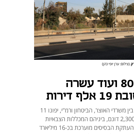
(צילום: ערן יופי כהן)
סוף עידן: מחנה 80 ועוד עשרה
 דירות
במסגרת הסכם שוה"מ 4 שנחתם בין משרדי האוצר, הביטחון ורמ"י, יפונו 11
בסיסים המשתרעים על שטח של 2,300 דונם, ביניהם המכללות הצבאיות
בגלילות ומש"א תל השומר. עלות העתקת הבסיסים מוערכת בכ-16 מיליארד