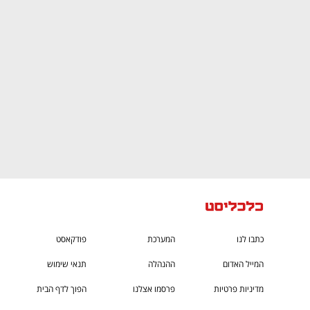
CTech – the
הבית של ההייטק הישראלי
כתבו לנו
המערכת
פודקאסט
המייל האדום
ההנהלה
תנאי שימוש
מדיניות פרטיות
פרסמו אצלנו
הפוך לדף הבית