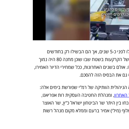
המגעים לחתימה על הסכם שוה"ם 4 החלו לפני כ-5 שנים, אך הם הבשילו רק בחודשים 
האחרונים. בתחילת הדרך השווי המוערך של הקרקעות בשטח שבו שוכן מחנה 80 היה נמוך 
ולא הצדיק מבחינה כלכלית את הפינוי שלו. אולם בשנים האחרונות, ככל שמחירי הדיור האמירו, 
 גם את הבסיס הזה להסכם.
לאורך השנים הובילה את ההסכם השדרה הניהולית הוותיקה של רמ"י שפורשת בימים אלה: 
האחרון
, ומנהלת החטיבה העסקית רות אפריאט, 
שתפרוש בסוף מרץ. בטקס שנערך היום נכחו בין היתר שר הביטחון ישראל כ"ץ, שר האוצר 
בצלאל סמוטריץ׳, מנכ״ל משרד הביטחון אלוף (מיל׳) אמיר ברעם וממלא מקום מנהל רשות 