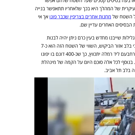
בנוסף לבסיס מש"א, יועתקו מצריפין עוד ארבעה בסיסים קטנים שעל השטח שלהם אפשר 
לבנות עוד כ-300 דירות. אולם התרומה העיקרית של המהלך היא בכך שלאחריו תתאפשר בנייה 
ל השטח של 
מחנות אחרים בצריפין שכבר פונו
 אך אי 
הבסיסים האחרים עדיין שם.
על השטח של בסיס המכללות הצבאיות בגלילות שייבנו מחדש בעין כרם ניתן יהיה לבנות 
כ-3,000 דירות, ובגלל המיקום האטרקטיבי בלב אזור הביקוש, השווי של השטח הזה הוא כ-7 
מיליארד שקל. במסגרת המהלך גם בסיס רחבעם ליד רמלה יתכווץ, כך שכ-400 דונם בו יפונו 
ויאפשרו בנייה של כ-2,200 דירות חדשות. בנוסף לכל אלה סוכם היום על הקמה של מינהלת 
בלב תל אביב.