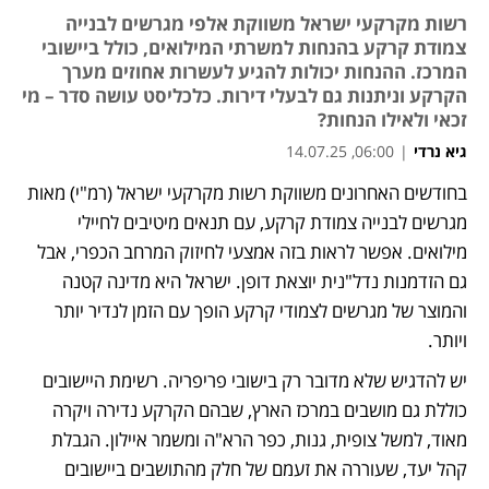
רשות מקרקעי ישראל משווקת אלפי מגרשים לבנייה
צמודת קרקע בהנחות למשרתי המילואים, כולל ביישובי
המרכז. ההנחות יכולות להגיע לעשרות אחוזים מערך
הקרקע וניתנות גם לבעלי דירות. כלכליסט עושה סדר – מי
זכאי ולאילו הנחות?
גיא נרדי
|
06:00, 14.07.25
בחודשים האחרונים משווקת רשות מקרקעי ישראל (רמ"י) מאות 
מגרשים לבנייה צמודת קרקע, עם תנאים מיטיבים לחיילי 
מילואים. אפשר לראות בזה אמצעי לחיזוק המרחב הכפרי, אבל 
גם הזדמנות נדל"נית יוצאת דופן. ישראל היא מדינה קטנה 
והמוצר של מגרשים לצמודי קרקע הופך עם הזמן לנדיר יותר 
ויותר.
יש להדגיש שלא מדובר רק בישובי פריפריה. רשימת היישובים 
כוללת גם מושבים במרכז הארץ, שבהם הקרקע נדירה ויקרה 
מאוד, למשל צופית, גנות, כפר הרא"ה ומשמר איילון. הגבלת 
קהל יעד, שעוררה את זעמם של חלק מהתושבים ביישובים 