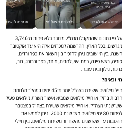
טכנולוגיה זה לא רק בהייטק: גם תעשיית המזון הישראלית מאמצת כלי AI, אוטומציה וניתוח דאטה בזמן אמת
כלכליסט דיגיטל "חינוך הוא המשימה של החיים שלי"_v
זה שינה לי את החיים: 
על פי נתונים שהתקבלו מרמ"י, מדובר בלא פחות מ־3,746 
מגרשים, בכל הארץ. ההרשמה למכרזים אלה היא עד אוקטובר 
השנה. בין היישובים ניתן להזכיר בין השאר את כפר ורדים, 
פוריה, ראש פינה, רמת ישי, להבים, מיתר, כפר ורבורג, דור, 
כרכור, גילון ובית עובד.
מי זכאים?
חייל מילואים ששירת בצה"ל יותר מ־45 ימים במהלך מלחמת 
חרבות ברזל, או חייל מילואים שמביא אישור משרת מילואים פעיל 
שש־שנתי מצה"ל, או חייל מילואים ששירת בצה"ל במצטבר 
לפחות 80 ימי מילואים מאז שנת 2000. ניתן לממש את 
ההטבות עד שש שנים מהשחרור משירות מילואים. בין חיילי 