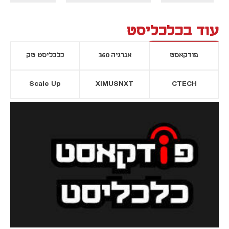
עוד בכלכליסט
פודקאסט
אנרגיה 360
כלכליסט טק
Scale Up
XIMUSNXT
CTECH
יסייה חדשה
נפתח בכרטיסייה חדשה