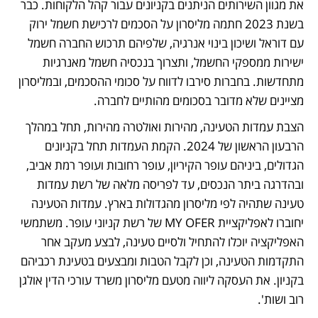
את מגוון השירותים הניתנים בקניונים עבור קהל הלקוחות. כבר 
בשנת 2023 חתמה מליסרון על הסכמים לרכישת חשמל ירוק 
עם דוראל ושיכון בינוי אנרגיה, שלפיהם תרכוש החברה חשמל 
ישירות ממספקי החשמל, ותצרוך בנכסיה חשמל מאנרגיות 
מתחדשות. בחברות סירבו לדווח על סכומי ההסכמים, ובמליסרון 
מציינים שלא מדובר בסכומים מהותיים לחברה.
הצבת עמדות הטעינה, מהירות ואולטרה מהירות, תחל במהלך 
הרבעון הראשון של 2024. הקמת העמדות תחל בקניונים 
הגדולים, ביניהם עופר הקיריון, עופר רחובות ועופר רמת אביב, 
ובהדרגה ביתר הנכסים, עד לפריסה מלאה של רשת עמדות 
טעינה שתהיה לפי מליסרון מהגדולות בארץ. עמדות הטעינה 
יחוברו לאפליקציית MY OFER של רשת קניוני עופר. משתמשי 
האפליקציה יוכלו להתחיל ולסיים טעינה, לבצע מעקב אחר 
התקדמות הטעינה, וכן לקבל הטבות ומבצעים בטעינת רכביהם 
בקניון. את העסקה ליווה מטעם מליסרון משרד עורכי הדין אולגן 
רוב ושות'.