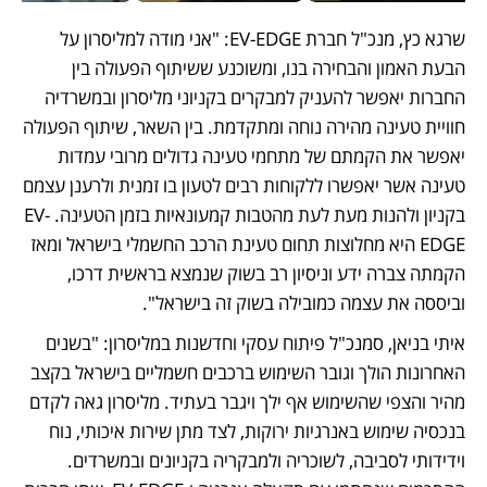
שרגא כץ, מנכ"ל חברת EV-EDGE: "אני מודה למליסרון על 
הבעת האמון והבחירה בנו, ומשוכנע ששיתוף הפעולה בין 
החברות יאפשר להעניק למבקרים בקניוני מליסרון ובמשרדיה 
חוויית טעינה מהירה נוחה ומתקדמת. בין השאר, שיתוף הפעולה 
יאפשר את הקמתם של מתחמי טעינה גדולים מרובי עמדות 
טעינה אשר יאפשרו ללקוחות רבים לטעון בו זמנית ולרענן עצמם 
בקניון ולהנות מעת לעת מהטבות קמעונאיות בזמן הטעינה. EV-
EDGE היא מחלוצות תחום טעינת הרכב החשמלי בישראל ומאז 
הקמתה צברה ידע וניסיון רב בשוק שנמצא בראשית דרכו, 
וביססה את עצמה כמובילה בשוק זה בישראל". 
איתי בניאן, סמנכ"ל פיתוח עסקי וחדשנות במליסרון: "בשנים 
האחרונות הולך וגובר השימוש ברכבים חשמליים בישראל בקצב 
מהיר והצפי שהשימוש אף ילך ויגבר בעתיד. מליסרון גאה לקדם 
בנכסיה שימוש באנרגיות ירוקות, לצד מתן שירות איכותי, נוח 
וידידותי לסביבה, לשוכריה ולמבקריה בקניונים ובמשרדים. 