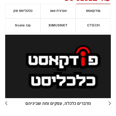
פודקאסט
אנרגיה 360
כלכליסט טק
Scale Up
XIMUSNXT
CTECH
יסייה חדשה
נפתח בכרטיסייה חדשה
מדברים כלכלה, עסקים ומה שביניהם