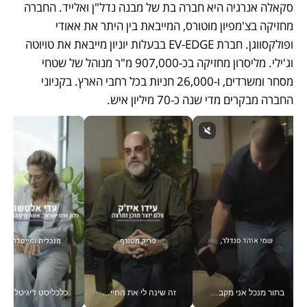
סקאלה אנרגיה היא חברה בת של מבנה נדל"ן ואלייד. החברה 
מחזיקה בצ'מפיון מוטורס, המייבאת בין היתר את אאודי 
ופולקסווגן. חברת EV-EDGE בבעלות יוניון מייבאת את טויוטה 
וג'ילי. מליסרון מחזיקה בכ-907,000 מ"ר מנוהל של שטחי 
מסחר ומשרדים, ו-26,000 חניות בכל רחבי הארץ. בקניוני 
החברה מבקרים מדי שנה כ-70 מיליון איש. 
בתור מנכל אני מקבל מאות החלטות ביום, וה- Galaxy Z Fold8 Ultra עוזר לי לחתוך אותן מהר יותר_v
זה שינה לי את החיים: איך עידו איז'ק הופך את הסמארטפון לכלי צילום מקצועי_v
כלכליסט דיגיטל