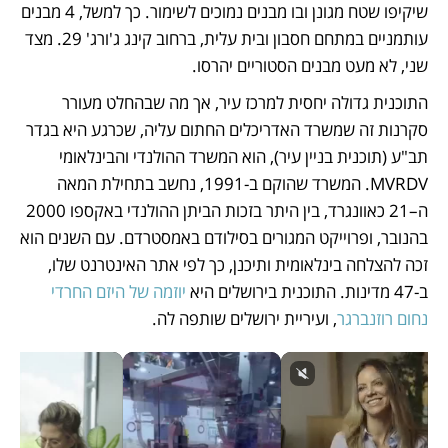
שיקיפו שטח מגונן ובו מבנים נמוכים לשימור. כך למשל, 4 מבנים 
עותמניים במתחם חסבון ובית עלית, ברחוב קינג ג'ורג' 29. מצד 
שני, לא מעט מבנים הסטוריים יהרסו. 
התוכנית גדולה יחסית למרכז עיר, אך מה שבהחלט מעורר 
סקרנות זה שמשרד האדריכלים החתום עליה, שכרגע היא בגדר 
תב"ע (תוכנית בניין עיר), הוא המשרד ההולנדי והבינלאומי 
MVRDV. המשרד שהוקם ב-1991, נחשב בתחילת המאה 
ה–21 כאוונגרד, בין היתר בזכות הביתן ההולנדי באקספו 2000 
בהנובר, ופרוייקט המגורים בסילודם באמסטרדם. עם השנים הוא 
זכה להצלחה בינלאומית ותיכנן, כך לפי אתר האינטרנט שלו, 
ב-47 מדינות. התוכנית בירושלים היא
 יוזמה של היזם החרדי 
נחום רוזנברגר
, ועיריית ירושלים שותפה לה. 