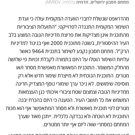
מתחם חסבון ירושלים, הדמיה
(
הדמיה: MVRDV
)
מהדראפט שנשלח לחברי הוועדה המקומית עולה כי ועדת 
השימור המקומית התנגדה לפרוייקט: "התועלות הציבוריות 
מהתוכנית אינן מצדיקות את פריצת מדיניות הגובה המוצע בלב 
העיר ההיסטורית, בשונה מתוכנית 2000 ואף בניגוד למדיניות 
הרק"ל. מתחם חסבון נקבע לשימור בתכנית 9464 כאשר 
עלויות השימור הוטלו על היזם בתמורה לקבלת זכויות פי שלושה 
מהחלק המשומר. התוכנית המאושרת מאפשרת מסחר ו/או 
מגורים. התוכנית הנוכחית לא מייצרת שימור חדש אלא רק 
מוסיפה שימושים. לא ניכר ערך שימורי נוסף המצדיק חריגה 
ממדיניות הגובה וצמצום שטח ציבורי איכותי כגן העצמאות 
המשמש את כל תושבי העיר. הטענה כי היזם בהכרח יבנה 
מגורים לפי תוכנית מאושרת ולא מסחר המתאפשר אף הוא מכוח 
התוכנית לא הוכחה ולא נבדקה כלכלית. ייתכן מאוד שערך 
המתחם כמסחרי שווה ליזם אף יותר ממגורים.