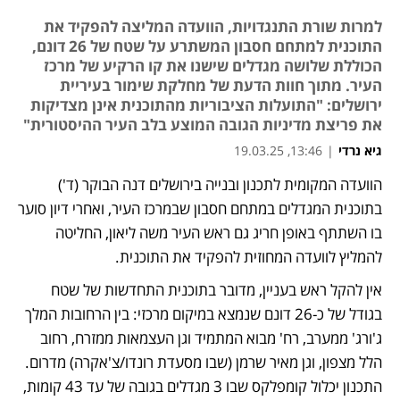
למרות שורת התנגדויות, הוועדה המליצה להפקיד את
התוכנית למתחם חסבון המשתרע על שטח של 26 דונם,
הכוללת שלושה מגדלים שישנו את קו הרקיע של מרכז
העיר. מתוך חוות הדעת של מחלקת שימור בעיריית
ירושלים: "התועלות הציבוריות מהתוכנית אינן מצדיקות
את פריצת מדיניות הגובה המוצע בלב העיר ההיסטורית"
גיא נרדי
|
13:46, 19.03.25
הוועדה המקומית לתכנון ובנייה בירושלים דנה הבוקר (ד') 
נפתח בכרטיסייה חדשה
בתוכנית המגדלים במתחם חסבון שבמרכז העיר, ואחרי דיון סוער 
בו השתתף באופן חריג גם ראש העיר משה ליאון, החליטה 
להמליץ לוועדה המחוזית להפקיד את התוכנית. 
אין להקל ראש בעניין, מדובר בתוכנית התחדשות של שטח 
בגודל של כ-26 דונם שנמצא במיקום מרכזי: בין הרחובות המלך 
ג'ורג' ממערב, רח' מבוא המתמיד וגן העצמאות ממזרח, רחוב 
הלל מצפון, וגן מאיר שרמן (שבו מסעדת רונדו/צ'אקרה) מדרום. 
התכנון יכלול קומפלקס שבו 3 מגדלים בגובה של עד 43 קומות, 