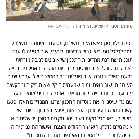
מתחם חסבון ירושלים, הדמיה
(
הדמיה: MVRDV
)
יוסי חביליו, סגן ראש העיר ירושלים, מסיעת האיחוד הירושלמי, 
מסר לכלכליסט: "אין גבול לחזירות. לצערי, שוב מגיעה לוועדה 
תוכנית שחורגת ממדיניות התכנון שלא בונים לגובה מזרחית 
לציר קינג ג'ורג'. שוב חורגים ממדיניות הרק"ל ומאפשרים בנייה 
כמעט כפולה בגובה. שוב פועלים נגד ההחלטה של ועדת שימור 
העירונית. שוב באים יזמים שמעמיסים קלישאות ריקות ומבקשים 
עוד ועוד זכויות בנייה. שוב מביאים אדריכלים בינלאומיים בעלי 
שם כדי שיסנוורו את מוסדות התכנון שלנו. המגדלים האלו יפגעו 
קשות במרכז העיר ובגן העצמאות, יפגעו בציביון המיוחד של 
ירושלים, יראו מכל מקום בעיר ויהוו תקדים מסוכן. ירושלים היא 
אינה מיזם נדל"ן, היא עיר הקודש והנצח. אישור התוכנית יהיה 
בכייה לדורות, מכל הסיבות האלו אני מתנגד לתוכנית". 