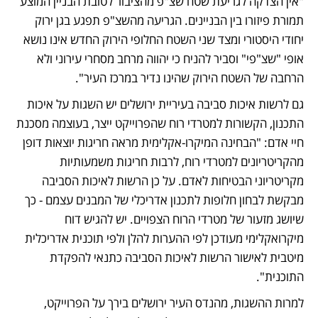
"אין הצדקה לגריעת שטח שצ"פ מהציבור לטובת הבניין המוצע 
תמורת פיזורו בין הבניינים. הגריעה מהשצ"פ תפגע בגן ירוק 
יחודי היסטורי ומצד שני השטח החלופי הירוק החדש אינו נושא 
אופי "שצ"פי" וסביר להניח כי יהווה מרחב מסחרי עירוני ולא 
הרחבה של השטח הירוק שהינו נדיר במרכז העיר". 
גם לרשות איכות סביבה בעיריית ירושלים יש השגות על איכות 
התכנון, הקשורות למטרדי רוח שהפרוייקט ייצר, בעוצמה מסכנת 
חיי אדם: "הבחינה המיקרו-אקלימית מראה חריגות יוצאות דופן 
מהקריטריונים למטרדי רוח, לרבות חריגות משמעותיות 
מקריטריוני הבטיחות לאדם. על כן הרשות לאיכות הסביבה 
מבקשת לבחון חלופות לתכנון אדריכלי של המבנים עצמם - כך 
שיושג מזעור של מטרדי הרוח הצפויים. יש להגיש דוח 
מיקרואקלימי מעודכן לפי ההערות להלן ולפי תוכנית אדריכלית 
מיטבית לאישור הרשות לאיכות הסביבה כתנאי להפקדת 
התוכנית". 
למרות ההשגות, מהנדס העיר ירושלים בירך על הפרוייקט, 