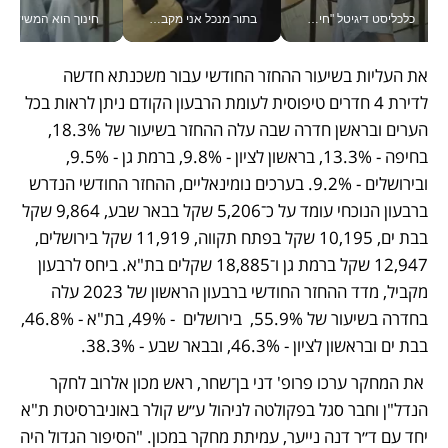
כלכליסט דיגיטל "חינוך הוא המשימה של החיים שלי"_v
בתור מנכל אני מקבל מאות החלטות ביום, וה- Galaxy Z Fold8 Ultra עוזר לי לחתוך אותן מהר יותר_v
חינוך הוא המש
את העליות בשיעור ההחזר החודשי עבור משכנתא חדשה 
לדירת 4 חדרים טיפוסית לעומת הרבעון הקודם ניתן לראות בכל 
הערים ובראשן חדרה שבה עלה ההחזר בשיעור של 18.3%, 
בחיפה - 13.3%, בראשון לציון - 9.8%, ברמת גן - 9.5%, 
ובירושלים - 9.2%. בערכים נומינאליים, ההחזר החודשי הנדרש 
ברבעון הנוכחי עומד על כ־5,206 שקל בבאר שבע, 9,864 שקל 
בבת ים, 10,195 שקל בפתח תקווה, 11,919 שקל בירושלים, 
12,947 שקל ברמת גן ו־18,885 שקלים בת"א. ביחס לרבעון 
מקביל, מדד ההחזר החודשי ברבעון הראשון של 2023 עלה 
בחדרה בשיעור של 55.9%,  בירושלים  - 49%, בת"א - 46.8%, 
בבת ים ובראשון לציון - 46.3%, ובבאר שבע - 38.3%.
 את המחקר ערכו פרופ' דני בן־שחר, ראש מכון אלרוב לחקר 
הנדל"ן וחבר סגל בפקולטה לניהול ע״ש קולר באוניברסיטת ת"א 
יחד עם ד״ר דנה נייער, עמיתת מחקר במכון. "הסיפור הגדול היה 