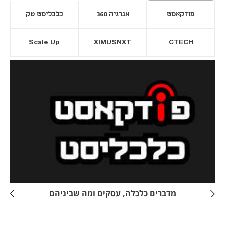
פודקאסט
אנרגיה 360
כלכליסט טק
Scale Up
XIMUSNXT
CTECH
יסייה חדשה
נפתח בכרטיסייה חדשה
מדברים כלכלה, עסקים ומה שביניהם