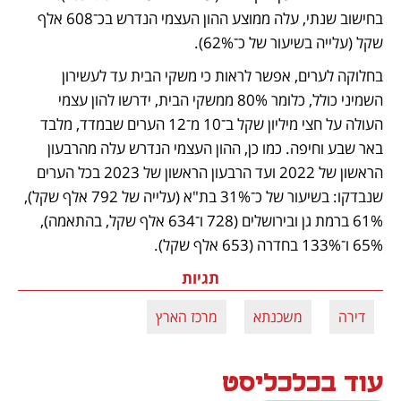
בחישוב שנתי, עלה ממוצע ההון העצמי הנדרש בכ־608 אלף 
שקל (עלייה בשיעור של כ־62%).  
בחלוקה לערים, אפשר לראות כי משקי הבית עד לעשירון 
השמיני כולל, כלומר 80% ממשקי הבית, ידרשו להון עצמי 
העולה על חצי מיליון שקל ב־10 מ־12 הערים שבמדד, מלבד 
באר שבע וחיפה. כמו כן, ההון העצמי הנדרש עלה מהרבעון 
הראשון של 2022 ועד הרבעון הראשון של 2023 בכל הערים 
שנבדקו: בשיעור של כ־31% בת"א (עלייה של 792 אלף שקל), 
61% ברמת גן ובירושלים (728 ו־634 אלף שקל, בהתאמה), 
65% ו־133% בחדרה (653 אלף שקל).
תגיות
דירה
משכנתא
מרכז הארץ
עוד בכלכליסט