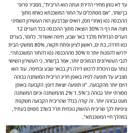
עד לא נזמן מחירי הדירת ועתה הוא הריבית", מסביר פרופ' 
בן־שחר, "אם מסתכלים על החזר המשכנתא כאחוז מתוך 
ההכנסה נטו (אחרי מס), רואים שברבעון הזה העשירון השמיני 
חצה את רף ה־30% הוצאה מתוך ההכנסה בכל הערים 12 
הערים הגדולות מלבד באר שבע, חיפה ואשדוד. כלומר, בערים 
כמו חדרה, בת ים, ראשון לציון ופתח תקווה, 80% ממשקי הבית 
ידרשו להפנות יותר מ־30% מההכנסה נטו להחזר המשכנתה״. 
לגבי העשירונים הנמוכים יותר, אמר בן־שחר, כי העשירון השישי 
נותר עם היכולת לרכוש דירה רק בבאר שבע ובחיפה. עוד הוא 
מצביע על תופעה לפיה באופן חריג הריבית המשתנה גבוהה 
היום יותר מהקבועה. "זו תופעה יוצאת דופן: הקבועה באופן 
מסורתי יותר גבוהה ב־1.5%־2% מהמשתנה וכיום המשתנה 
מעט גבוהה יותר. זה קורה בגלל שהריבית הקבועה משקפת 
ציפיות לכך שריבית ההשוק נוכחית תרד בשלב מסוים בעתיד, 
במהלך חיי המשכנתא". 