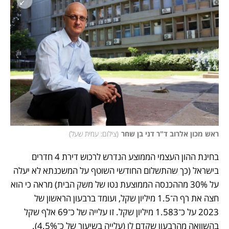
ראש מכון אלרוב ד"ר דני בן שחר
(
צילום: עמית שעל
)
בחינת ההון העצמי הממוצע הנדרש לרכוש דירת 4 חדרים 
בישראל (כך שהתשלום החודשי השוטף על המשכנתא לא יעלה 
על 30% מההכנסה הממוצעת נטו של משק הבית) מראה כי הוא 
חצה את רף ה־1.5 מיליון שקל, ועומד ברבעון הראשון של  
2023 על כ־1.583 מיליון שקל. זו עלייה של כ־69 אלף שקל 
בהשוואה מהרבעון שקדם לו (עלייה בשיעור של כ־4.5%). 