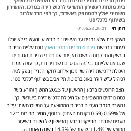
זינוק הריבית ומחירי הדירות כבר לא מאפשרים למשקי
בית מתחת לעשירון התשיעי לרכוש דירה במרכז. העשירון
השמיני יאלץ להסתפק באשדוד, כך לפי מדד אלרוב
בשיתוף כלכליסט
דותן לוי
|
20:01, 01.06.23
משקי בית שלא נמנים על העשירונים התשיעי והעשירי לא יוכלו 
נפתח בכרטיסייה חדשה
נפתח בכרטיסייה חדשה
לעמוד ברכישת 
דירת 4 חדרים במרכז הארץ
 נוכח עליית הריבית 
במשק והתייקרות המשכנתא, יחד עם מחירי הדירות הגבוהים 
שגם אם עלייתם נבלמה הם טרם רשמו ירידות, כך עולה ממדד 
היכולת לרכישת דירה של מכון אלרוב לחקר הנדל"ן בפקולטה 
לניהול ע"ש קולר באוניברסיטת תל אביב בשיתוף "כלכליסט". 
 מצב הרוכשים ברבעון הראשון של 2023 המשיך והורע בשל 
כמה גורמים המשפיעים על היכולת לרכוש דירה בישראל, כך, 
נמשכה מגמת העלייה בריבית הממוצעת על המשכנתאות: עליה 
של 0.59% (0.59 נקודות האחוז). בנוסף, מחירי הדירות ב־12 
הערים שנבחנו התייקרו ברבעון הראשון של השנה בשיעור 
ממוצע של 1.4% ובשיעור של 14.3% בשנה האחרונה. 