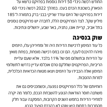
החודש רכשה גינדי 50 דירות נוספות בפרויקט נרשא על 
הפארק בשכונת הכרם בעכו. במהלך 2022 רכשה גינדי 60 
דירות בפרויקט של היזם עודד שריקי בבני ברק בתמורה ל־185 
מיליון שקל. לצד הפרויקטים הללו, לחברה יש פרויקטים נוספים 
בתל אביב, קריית אונו, נתניה, באר שבע, ירושלים ונתיבות. 
שוק בנסיגה
כל עוד המימון לרכישת הדירות היה זול ומחיריהן עלו, היזמים 
מיהרו להיכנס לענף. הם זכו במס רכישה מופחת, בפחת מואץ 
על הדירות ובתשלום מס של 11% בלבד. אלא שעם עליית 
הריביות, הפרויקטים שחלקם טרם אוכלסו עדיין נדרשו לתשלומי 
המימון ואלה הכבידו על היזמים ויצאו מטווח הכדאיות הכלכלית, 
למרות ההטבות. 
רווחיותם של כלל הפרויקטים נפגעה, וכשמכניסים גם את 
משתנה חוסר הוודאות הנוגע להשבחת הנכס, כלומר מה יקרה 
למחירי הדירות בחמש השנים הקרובות, המסקנה עבור חלק 
מהחברות בתחום היא שזהו לא בהכרח הצעד הנכון. 