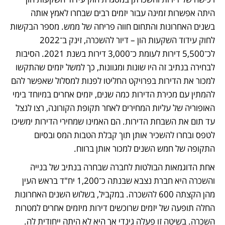
היתה אפשרות זמינה עבור יזמים רבים שבחרו לאמץ אותה 
בשנים האחרונות והתחום חווה פריחה של ממש. מספר הבקשות 
לחוק עידוד השקעות הון – דיור להשכרה, זינק ב־2022 
לכ־5,500 דירות לעומת כ־3,000 דירות בשנת 2021. הסיבות 
לבחירה בנתיב זה היו שונות ומגוונות, כך למשל יזמים שהתקשו 
למכור את הדירות בפרויקט החליטו לפנות למסלול שאפשר להם 
להמתין עם מכירת הדירות כמה שנים, יזמים אחרים במיוחד בימי 
האופוריה של עליות המחירים לאחר תקופת הקורונה, רצו לנצל 
עד תום את השבחת הדירות. הם האמינו שמחירי הדירות ימשיכו 
לטפס ובחרו להשכיר אותן תוך קבלת הטבות המס ובסיום 
התקופה של חמש השנים למכור אותן ברווח. 
אחת הדוגמאות הבולטות לחברה שבחרה בנתיב של בנייה 
והשכרה היא חברת נצבא שבנתה כ־1,200 יח"ד בראש העין 
מהן הקצתה 600 להשכרה. במקביל, בשלוש השנים האחרונות 
החלה תופעה של יזמים שרוכשים דירות מיזמים אחרים למטרות 
השכרה. בשיטה זו פעלה גינדי אך היא לא היתה ייחודית לה. 