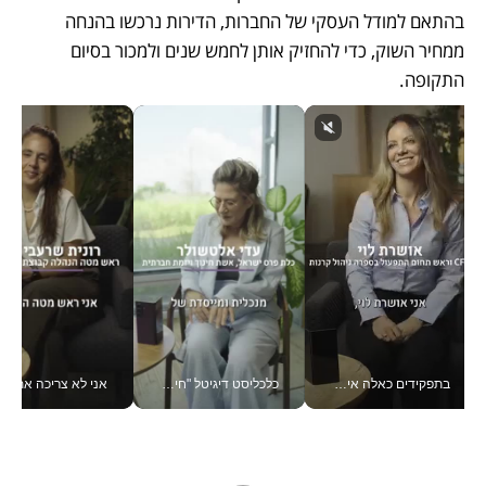
בהתאם למודל העסקי של החברות, הדירות נרכשו בהנחה 
ממחיר השוק, כדי להחזיק אותן לחמש שנים ולמכור בסיום 
התקופה.   
בתפקידים כאלה אי אפשר לחכות: אושרת לוי מניעה השקעות ענק מהטלפון_v
כלכליסט דיגיטל "חינוך הוא המשימה של החיים שלי"_v
אני לא צריכה את המשרד: