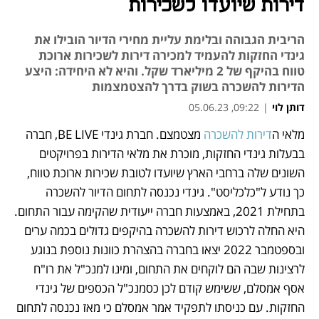
דירות שיועדו לשכירות
הריבית הגבוהה ובלימת עליית מחירי הדיור הובילו את
גינדי החזקות להעמיד למכירה דירות לשכירות ארוכת
טווח בהיקף של 2 מיליארד שקל. והיא לא היחידה: היצע
הדירות להשכרה בשוק בדרך להצטמצמות
דותן לוי
|
09:22, 05.06.23
מלאי ה
דירות להשכרה
 מצטמצם. חברת גינדי BE LIVE, חברה 
נפתח בכרטיסייה חדשה
בבעלות גינדי החזקות, מוכרת את מלאי הדירות בפרויקטים 
השונים שלה ברחבי הארץ שיועדו לטובת שכירות ארוכת טווח, 
כך נודע ל"כלכליסט". גינדי נכנסה לתחום הדיור להשכרה 
בתחילת 2021, באמצעות חברה ייעודית שהקימה עבור התחום. 
היא החלה לרכוש דירות להשכרה בהיקפים גדולים בכמה ערים 
ובספטמבר 2022 יצאו בחברה בהצהרת כוונות נוספת בנוגע 
לרצינות שבה הם לוקחים את התחום, ומינו למנכ"ל את רו"ח 
אסף אמסלם, ששימש קודם לכן כסמנכ"ל הכספים של גינדי 
החזקות. עם כניסתו לתפקיד אמר אמסלם כי מאז נכנסה לתחום 