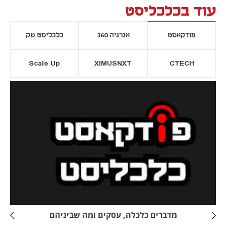
עוד בכלכליסט
פודקאסט
אנרגיה 360
כלכליסט טק
Scale Up
XIMUSNXT
CTECH
יסייה חדשה
נפתח בכרטיסייה חדשה
מדברים כלכלה, עסקים ומה שביניהם