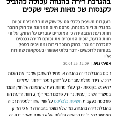
בהגרלת דירה בהנחה עלולה להוביל
לקנסות של מאות אלפי שקלים
בעקבות חשיפת כלכליסט על שוק שחור למכירת זכיות
בהגרלות דיור בהנחה, פרסם היום הממונה על חוק המכר
חוות דעת המבהירה כי המוכרים עוברים על החוק. על פי
חוות הדעת, זוכים המוכרים את זכותם לדירה נכנסים
להגדרת "מוכר" בחוק המכר דירות ומחויבים לספק
בטוחות לרוכשים - דבר בלתי אפשרי בעסקאות שחורות
אלו
אמיתי גזית
|
12:09, 30.01.25
זוכים בהגרלת דירה בהנחה או מחיר למשתכן שמכרו את הזכות 
נפתח בכרטיסייה חדשה
לרכוש דירה מוזלת עוברים על "חוק המכר דירות" ועלולים 
להיענש בקנסות - כך עולה מחוות דעת שהממונה על חוק המכר 
במשרד השיכון, עמית גריידי, פרסם הבוקר (ה'). חוות הדעת הזו 
פורסמה בעקבות 
חשיפת כלכליסט
 על שוק שחור למכירת זכייה 
בהגרלת דירה בהנחה. מה שלא מוזכר בהבהרה הוא כי החוק 
מאפשר להטיל גם סנקציה פלילית של עד שנת מאסר, זו אינה 