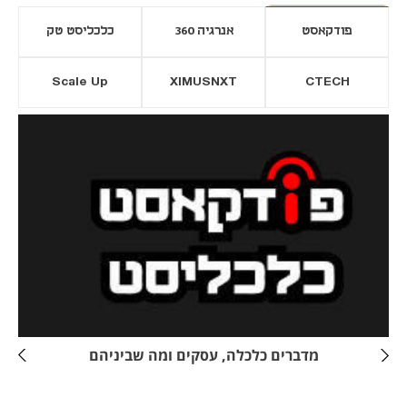
פודקאסט
אנרגיה 360
כלכליסט טק
Scale Up
XIMUSNXT
CTECH
יסייה חדשה
נפתח בכרטיסייה חדשה
מדברים כלכלה, עסקים ומה שביניהם