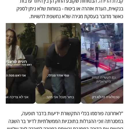
קבלת הדירה. הבטוחות שקובע החוק הן בין היתר ערבות 
בנקאית, הערת אזהרה או ביטוח - בטוחות שלא ניתן לספק 
כאשר מדובר בעסקת מגירה שלא נחשפת לרשויות. 
טכנולוגיה זה לא רק בהייטק: גם תעשיית המזון הישראלית מאמצת כלי AI, אוטומציה וניתוח דאטה בזמן אמת
בתור מנכל אני מקבל מאות החלטות ביום, וה- Galaxy Z Fold8 Ultra עוזר לי לחתוך אותן מהר יותר_v
אני לא צריכה את המשרד:
"לאחרונה פורסמו בכלי התקשורת ידיעות בדבר תופעה, 
במסגרתה זוכי ההגרלות בתוכניות הממשלתיות לדיור בר השגה 
רוכשים את הדירה במסגרת זכאותם במטרה למוכרה לצד שלישי, 