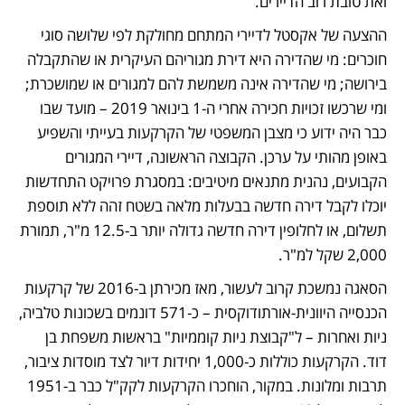
ואת טובת רוב הדיירים.
ההצעה של אקסטל לדיירי המתחם מחולקת לפי שלושה סוגי 
חוכרים: מי שהדירה היא דירת מגוריהם העיקרית או שהתקבלה 
בירושה; מי שהדירה אינה משמשת להם למגורים או שמושכרת; 
ומי שרכשו זכויות חכירה אחרי ה-1 בינואר 2019 – מועד שבו 
כבר היה ידוע כי מצבן המשפטי של הקרקעות בעייתי והשפיע 
באופן מהותי על ערכן. הקבוצה הראשונה, דיירי המגורים 
הקבועים, נהנית מתנאים מיטיבים: במסגרת פרויקט התחדשות 
יוכלו לקבל דירה חדשה בבעלות מלאה בשטח זהה ללא תוספת 
תשלום, או לחלופין דירה חדשה גדולה יותר ב-12.5 מ"ר, תמורת 
2,000 שקל למ"ר.
הסאגה נמשכת קרוב לעשור, מאז מכירתן ב-2016 של קרקעות 
הכנסייה היוונית-אורתודוקסית – כ-571 דונמים בשכונות טלביה, 
ניות ואחרות – ל"קבוצת ניות קוממיות" בראשות משפחת בן 
דוד. הקרקעות כוללות כ-1,000 יחידות דיור לצד מוסדות ציבור, 
תרבות ומלונות. במקור, הוחכרו הקרקעות לקק"ל כבר ב-1951 