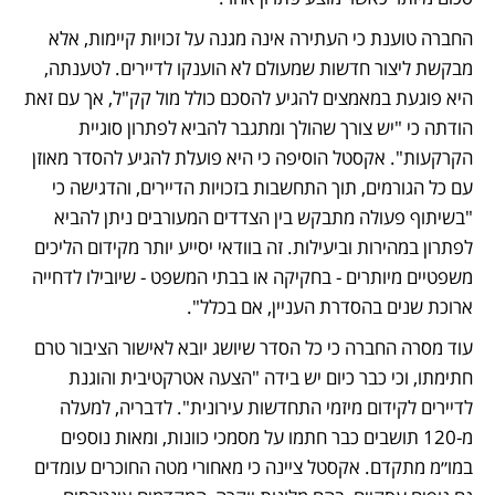
החברה טוענת כי העתירה אינה מגנה על זכויות קיימות, אלא 
מבקשת ליצור חדשות שמעולם לא הוענקו לדיירים. לטענתה, 
היא פוגעת במאמצים להגיע להסכם כולל מול קק"ל, אך עם זאת 
הודתה כי "יש צורך שהולך ומתגבר להביא לפתרון סוגיית 
הקרקעות". אקסטל הוסיפה כי היא פועלת להגיע להסדר מאוזן 
עם כל הגורמים, תוך התחשבות בזכויות הדיירים, והדגישה כי 
"בשיתוף פעולה מתבקש בין הצדדים המעורבים ניתן להביא 
לפתרון במהירות וביעילות. זה בוודאי יסייע יותר מקידום הליכים 
משפטיים מיותרים - בחקיקה או בבתי המשפט - שיובילו לדחייה 
ארוכת שנים בהסדרת העניין, אם בכלל".
עוד מסרה החברה כי כל הסדר שיושג יובא לאישור הציבור טרם 
חתימתו, וכי כבר כיום יש בידה "הצעה אטרקטיבית והוגנת 
לדיירים לקידום מיזמי התחדשות עירונית". לדבריה, למעלה 
מ-120 תושבים כבר חתמו על מסמכי כוונות, ומאות נוספים 
במו״מ מתקדם. אקסטל ציינה כי מאחורי מטה החוכרים עומדים 