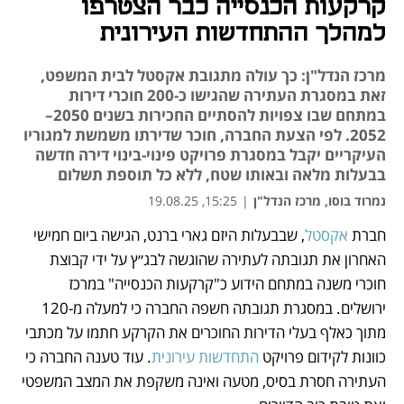
קרקעות הכנסייה כבר הצטרפו
למהלך ההתחדשות העירונית
מרכז הנדל"ן: כך עולה מתגובת אקסטל לבית המשפט,
זאת במסגרת העתירה שהגישו כ-200 חוכרי דירות
במתחם שבו צפויות להסתיים החכירות בשנים 2050–
2052. לפי הצעת החברה, חוכר שדירתו משמשת למגוריו
העיקריים יקבל במסגרת פרויקט פינוי-בינוי דירה חדשה
בבעלות מלאה ובאותו שטח, ללא כל תוספת תשלום
נמרוד בוסו, מרכז הנדל"ן
|
15:25, 19.08.25
חברת 
אקסטל
, שבבעלות היזם גארי ברנט, הגישה ביום חמישי 
נפתח בכרטיסייה חדשה
נפתח בכרטיסייה חדשה
האחרון את תגובתה לעתירה שהוגשה לבג״ץ על ידי קבוצת 
חוכרי משנה במתחם הידוע כ"קרקעות הכנסייה" במרכז 
ירושלים. במסגרת תגובתה חשפה החברה כי למעלה מ-120 
מתוך כאלף בעלי הדירות החוכרים את הקרקע חתמו על מכתבי 
כוונות לקידום פרויקט 
התחדשות עירונית
. עוד טענה החברה כי 
העתירה חסרת בסיס, מטעה ואינה משקפת את המצב המשפטי 