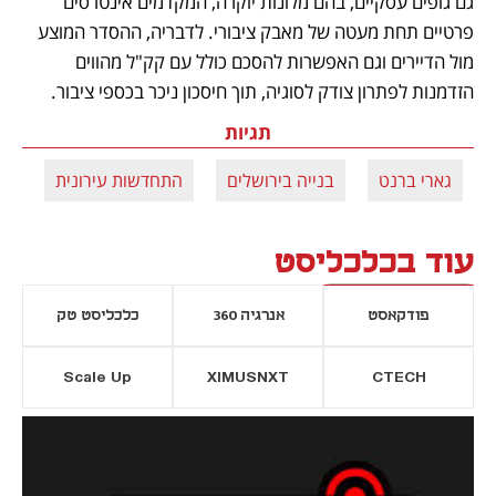
גם גופים עסקיים, בהם מלונות יוקרה, המקדמים אינטרסים 
פרטיים תחת מעטה של מאבק ציבורי. לדבריה, ההסדר המוצע 
מול הדיירים וגם האפשרות להסכם כולל עם קק"ל מהווים 
הזדמנות לפתרון צודק לסוגיה, תוך חיסכון ניכר בכספי ציבור.
תגיות
גארי ברנט
בנייה בירושלים
התחדשות עירונית
עוד בכלכליסט
פודקאסט
אנרגיה 360
כלכליסט טק
Scale Up
XIMUSNXT
CTECH
יסייה חדשה
נפתח בכרטיסייה חדשה