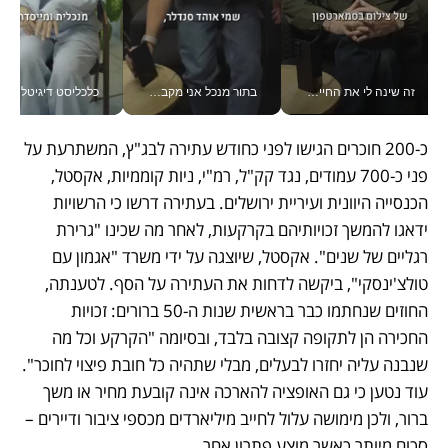
זה שינה לי את החיים: איך עידו איז'ק הופך את הסמארטפון לכלי צילום מקצועי_v
בתור מנכל אני מקבל מאות החלטות ביום, וה- Galaxy Z Fold8 Ultra עוזר לי לחתוך אותן מהר יותר_v
כלכליסט דיגיטל
כ-200 חוכרים הגישו לפני כחודש עתירה לבג"ץ, המשתרעת על 
פני כ-700 עמודים, נגד קק"ל, רמ"י, ניות קוממיות, אקסטל, 
הכנסייה היוונית ועיריית ירושלים. בעתירה דרשו כי הרשויות 
ידאגו להמשך זכויותיהם בקרקעות, לאחר מה שכינו "גרירת 
רגליים של שנים". אקסטל, שיוצגה על ידי משרד "אגמון עם 
טולצ'ינסקי", ביקשה לדחות את העתירה על הסף. לטענתה, 
החוזים שנחתמו כבר בראשית שנות ה-50 ברורים: זכויות 
החכירה הן לתקופה קצובה בלבד, ובסיומה "הקרקע וכל מה 
שנבנה עליה יחזרו לבעלים, מבלי שתהיה כל חובת פיצוי לחוכר". 
עוד נטען כי גם האופציה להארכה אינה קובעת מחיר או משך 
ברור, ולכן מימושה עלול לחייב מיליארדים מכספי ציבור ודיירים – 
סכום מיותר כאשר מוצע פתרון אחר.