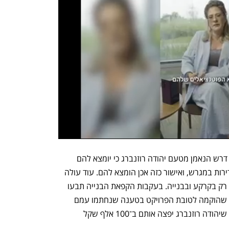
בתביעה נטען כי במסגרת רכישת הקרקע דרש הנאמן מטעם יהודה רוזנברג כי יומצא להם 
אישור מחודש להחלטה להגדלת היקף הדירות במגרש, ואישור כזה אכן הומצא להם. עוד עולה 
מכתב התביעה כי הנזקים אינם מסתכמים רק בקרקע ובבנייה. בעקבות הקפאת הבנייה תבעו 
את יהודה רוזנברג אברכים חברי העמותה שהוקמה לטובת הפרויקט בטענה שנחתמו עמם 
הסכמים שלא קוימו, ובהליך בוררות נקבע שיהודה רוזנברג יפצה אותם ב־100 אלף שקל 