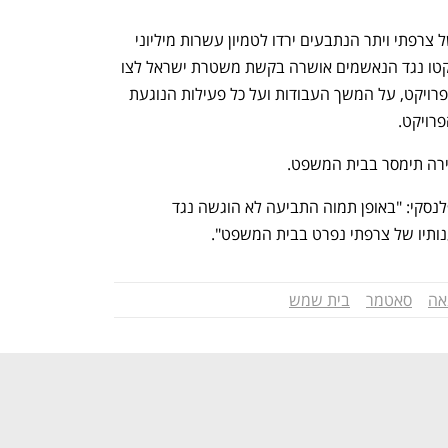
יהודה רוזנברג טוען כי בשל פעולותיהם של צרפתי ויתר הנתבעים ירדו לטמיון עשרות מיליוני 
שקלים, ולצד זאת במסגרת ההליכים שננקטו נגד הנאשמים אושרה בקשת משטרת ישראל לצו 
תפיסה לקרקע האוסר על כניסה לשטח הפרויקט, על המשך העבודות ועל כל פעילות הנוגעת 
רויקט.  
ירה תימסר בבית המשפט.
בשם דניאל צרפתי מסר עו"ד ד"ר קובי קפלנסקי: "באופן תמוה התביעה לא הוגשה נגד 
ותיו של צרפתי נפרט בבית המשפט".
אה
סאטמר
בית שמש