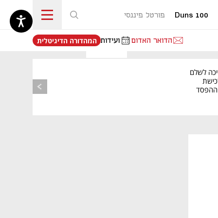
Duns 100
פורטל פיננסי
נפתח בכרטיסייה חדשה
הדואר האדום
ועידות
המהדורה הדיגיטלית
יכה לשלם
כישת
BASE: ההפסד
הרבעוני זינק ל-76