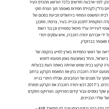
אחרי ההרשעה הפלילית מגיעה תביעת ענק: לפני ארבעה חודשים בלבד הורשע מהנדס העיר 
בית שמש לשעבר דני צרפתי על קידום מיזם נדל"ן לקהילת חסידות סאטמר תוך הפרת חוקי 
התכנון, תמורת טובות הנאה. כעת הוגשה לבית המשפט המחוזי בירושלים תביעת בסכום של 
והוועדה המקומית לתכנון ובנייה בעיר, צרפתי, מתכנן 
העירייה לשעבר מרדכי חורש, היועץ המשפטי לעירייה עו"ד מיכאל גסטוירט וכן נגד רשות 
מקרקעי ישראל (רמ"י). התביעה הוגשה על ידי אברהם יהודה רוזנברג, איש עסקים יהודי 
סאטמר בברוקלין. 
בתביעה נטען כי יהודה רוזנברג נענה לקריאה של ראשי החסידות בארץ לסייע בהקמה של 
קריית לימוד ומגורים עבור אברכי הקהילה בישראל, והחל באמצעות נאמן מטעמו לחפש 
קרקעות מתאימות. במהלך החיפושים אותרה קרקע בבית שמש שהיתה באותה העת בבעלות 
חברה פרטית בשם ברכת השמש. הנאמן מטעם יהודה רוזנברג בחן את התאמת הקרקע ברחוב 
שפת אמת לפרויקט הנדרש תוך שהוא מסתמך על מצגים של הנתבעים, שכללו היתרי בנייה 
בתוקף וזכויות בנייה התואמות לצורכי האברכים. ב־2017 רכש יהודה רוזנברג את הקרקע תמורת 
27 מיליון שקל, ובהמשך הזרים כ־43 מיליון שקל נוספים עבור קידום הפרויקט. הפרויקט התקדם 
לפי התביעה – אשר הוגשה באמצעות עורכי הדין ברוך (בוקי) כצמן ויניב לוי ממשרד AYR – 