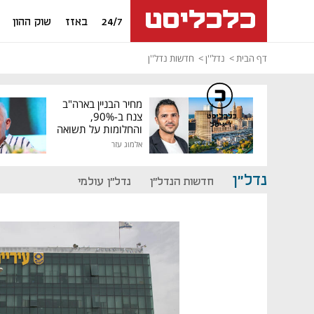
24/7
באזז
שוק ההון
דף הבית
נדל''ן
חדשות נדל''ן
מחיר הבניין בארה"ב
צנח ב-90%,
כלכליסט
דיגיטל
והחלומות על תשואה
גבוהה התנפצו
אלמוג עזר
נדל"ן
חדשות הנדל"ן
נדל"ן עולמי