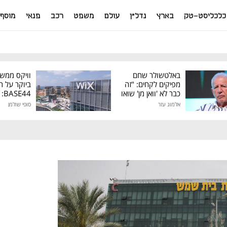
כלכליסט-טק
בארץ
נדל"ן
עולם
משפט
רכב
פנאי
מוסף
באלטשולר שחם
וויקס ממש
מפיקים לקחים: "זה
ביוקר על ר
כבר לא 'וואן מן' שואו
44
של גילעד"
אלמוג עזר
סופי שולמן
מיליון דולר