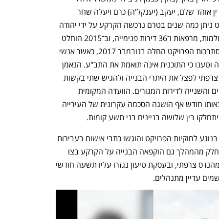
עמר רייטר ז'אן שוכטוביץ ושות', ועורכי הדין אוהד שלם, יעקב (יענקל'ה) כרם ויעלה שחר 
ממשרד שלם־כרם – היתר הבנייה לפרויקט ניתן כמה שנים בטרם נרכשה הקרקע על ידי יהודה 
רוזנברג. ההיתר שהתקבל ב־2014 כלל אולמות, מרפאות ו־36 דירות פנימייה, וב־2015 הוחלט 
להגדיל את הזכויות ל־48 דירות. תחילת הסתבכות הפרויקט החלה בנובמבר 2017, כאשר אנשי 
מבקר המדינה יצרו קשר עם אנשי העירייה וטענו כי התוכנית אינה תואמת את התב"ע. הנאמן 
מטעם המשקיע התבקש על ידי המהנדס צרפתי לפצל את היתרי הבנייה ולהגיש שתי בקשות 
חדשות, אחת לחלק של השטחים הציבוריים והשנייה לדירות המגורים. הוועדה המקומית 
אישרה את ההיתרים החדשים, ובהמשך באותו חודש אף הושגה הסכמה עקרונית של העירייה 
אלא שבהמשך נפתחה חקירה משטרתית בנוגע לחוקיות הפרויקט והוגשו כתבי אישום בעבירות 
של קבלת שוחד ומתן היתרים שלא כדין. כחלק מהמהלך גם הוקפאה הבנייה על הקרקע בצו 
בית משפט. במאי השנה הודה והורשע המהנדס צרפתי, ובעסקת טיעון נגזרו עליו תשעה חודשי 
מים עדיין מתנהלים. 