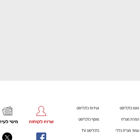
ענף במתח גבוה
מדברים כלכלה, עסקים ומה שב
פוטו כלכליסט
ועידות כלכליסט
המרת מט"ח
מוסף כלכליסט
שרות לקוחות
מינוי לעית
עמוד מט"ח כללי
כלכליסט TV