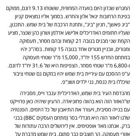
המגרש שנדון היום בוועדה המחוזית, ששטחו 9.13 דונם, ממוקם 
בפינת הרחובות יגאל אלון והחרש. בסמוך אליו נמצאים קניון 
"ביג פאשן", חניון "ביג", ותחנת הרכבת של בית שמש. התכנון, 
שעליו חתומים האדריכלים אלישע אדלמן ושרון כהן שנצר, מציע 
הקמת שני מבנים בגובה 21 קומות ובהם מסחר, תעסוקה 
ומגורים, וובניין מגורים אחד בגובה 15 קומות. בסה"כ יהיו 
במתחם החדש 155 יח"ד, 15,000 מ"ר שטחי תעסוקה 
ו-6,800 מ"ר שטחי מסחר. הצפיפות היא של 31.6 יח"ד לדונם. 
ע"פ ההסכם עם עיריית בית שמש יהיו במקום גם שטחי ציבור 
שיכללו בית כנסת, גני ילדים ושצ"פ. 
מהנדסת העיר בית שמש, האדריכלית ענבר וייס, מסבירה 
ש"האזור הזה הוא בהווה פחוניאדה. הרעיון שיהיה כאן פרוייקט 
עם בנייה מסיבית, ויעורר את התיאבון של כל היזמים. הפנטזיה 
שלנו לאזור הזה היא מגדלי בסר (מתחם העסקים BBC) בבני 
ברק. אנחנו מאד אופטימים. אין לירושלים הרבה עתודות של 
אזורי תעסוקה, הר חוצבים כבר סתום. בית שמש מדברת על 