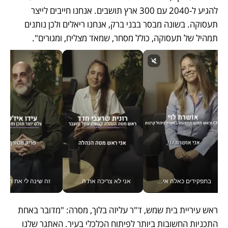
להגיע ל-2040 עם 300 ארץ תושבים. אנחנו חייבים לייצר 
תעסוקה. בשונה מבסר בבני ברק, אנחנו ריאלים ולכן נותנים 
תמהיל של תעסוקה, כולל מסחר, שמאד מצליח, ומגורים". 
בתפקידים כאלה אי אפשר לחכות: אושרת לוי מניעה השקעות ענק מהטלפון_v
אני לא צריכה את המשרד: רונית שרעבי-חדד מנהלת ארגון של 30000 עובדים מכל מקום_v
זה שינה לי את החיים: 
ראש עיריית בית שמש, ד"ר עליזה בלוך, מסרה: "מדובר באחת 
התכניות החשובות ביותר לפיתוח הכלכלי בעיר. האתגר שלנו 