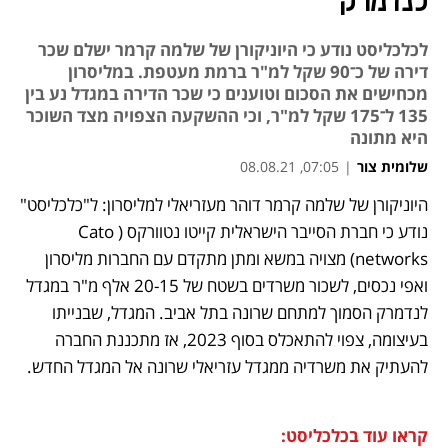
לנדמרק
לכלכליסט נודע כי היוניקורן של שלמה קרמר ישלם שכר
דירה של כ־90 שקל למ"ר ברמת מעטפת. במליסרון
מכחישים את הסכום וטוענים כי שכר הדירה במגדל נע בין
135 ל־175 שקל למ"ר, וכי ההשקעה הצפויה מצד השוכר
היא מתונה
שלומית צור
|
07:05, 08.08.21
היוניקורן של שלמה קרמר דוהר מעזריאלי למליסרון: ל"כלכליסט" 
נפתח בכרטיסייה חדשה
נפתח בכרטיסייה חדשה
נפתח בכרטיסייה חדשה
נודע כי חברת הסייבר הישראלית קייטו נטוורקס (Cato 
networks) מצויה במשא ומתן מתקדם עם החברות מליסרון 
ואפי נכסים, לשכור משרדים בשטח של 20-15 אלף מ"ר במגדל 
לנדמרק הסמוך למתחם שרונה בתל אביב. המגדל, שבנייתו 
בעיצומה, צפוי להתאכלס בסוף 2023, אז מתכננת החברה 
להעתיק את משרדיה ממגדל עזריאלי שרונה אל המגדל החדש.
קראו עוד בכלכליסט: