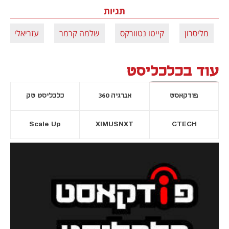
תגיות
מליסרון
קייטו נטוורקס
שלמה קרמר
עזריאלי
עוד בכלכליסט
פודקאסט
אנרגיה 360
כלכליסט טק
Scale Up
XIMUSNXT
CTECH
יסייה חדשה
נפתח בכרטיסייה חדשה