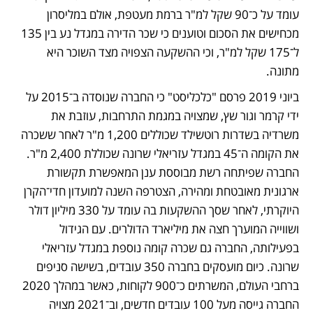
עומד על כ־90 שקל למ"ר ברמת מעטפת, אולם במליסרון 
מכחישים את הסכום וטוענים כי שכר הדירה במגדל נע בין 135 
ל־175 שקל למ"ר, וכי ההשקעה הצפויה מצד השוכר היא 
מתונה.
ביוני 2019 פרסם "כלכליסט" כי החברה שנוסדה ב־2015 על 
ידי קרמר וגור שץ, שמצויה במגמת התרחבות, עוזבת את 
משרדיה בשדרות רוטשילד שכוללים 1,200 מ"ר לאחר ששכרה 
את הקומה ה־45 במגדל עזריאלי שרונה שכוללת 2,400 מ"ר. 
החברה שפיתחה רשת מבוססת ענן המאפשרת תקשורת 
ארגונית מאובטחת ומהירה, הצטרפה השנה למועדון חדי־הקרן 
היוקרתי, לאחר שסך ההשקעות בה עומד על 330 מיליון דולר 
ושווייה המוערך חצה את מיליארד הדולרים. עם הגידול 
בפעילותה, החברה גם שכרה קומה נוספת במגדל עזריאלי 
שרונה. כיום מועסקים בחברה 350 עובדים, בשישה סניפים 
ברחבי העולם, המשרתים כ־900 לקוחות, כאשר במהלך 2020 
החברה גייסה מעל 100 עובדים חדשים, וב־2021 מצויה 