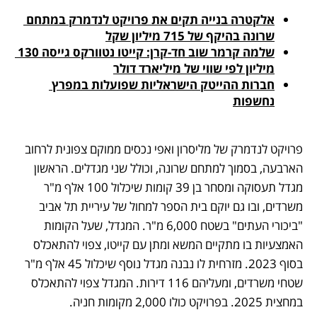
אלקטרה בנייה תקים את פרויקט לנדמרק במתחם 
שרונה בהיקף של 715 מיליון שקל
שלמה קרמר שוב חד-קרן: קייטו נטוורקס גייסה 130 
מיליון לפי שווי של מיליארד דולר
חברות ההייטק הישראליות שפועלות במפרץ 
נחשפות
פרויקט לנדמרק של מליסרון ואפי נכסים ממוקם צפונית לרחוב 
הארבעה, בסמוך למתחם שרונה, וכולל שני מגדלים. הראשון 
מגדל תעסוקה ומסחר בן 39 קומות שיכלול 100 אלף מ"ר 
משרדים, ובו גם יוקם בית הספר למחול של עיריית תל אביב 
"ביכורי העתים" בשטח 6,000 מ"ר. המגדל, שעל הקומות 
האמצעיות בו מתקיים המשא ומתן עם קייטו, צפוי להתאכלס 
בסוף 2023. מזרחית לו נבנה מגדל נוסף שיכלול 45 אלף מ"ר 
שטחי משרדים, ומעליהם 116 דירות. המגדל צפוי להתאכלס 
במחצית 2025. בפרויקט כולו 2,000 מקומות חניה.