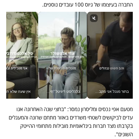
החברה בעיצומו של גיוס 100 עובדים נוספים.
בתור מנכל אני מקבל מאות החלטות ביום, וה- Galaxy Z Fold8 Ultra עוזר לי לחתוך אותן מהר יותר_v
כלכליסט דיגיטל "חינוך הוא המשימה של החיים שלי"_v
אין שעה שלא התעסקתי במשבר - טל אלכסנדרוביץ’ שגב מנהלת משברים
מטעם אפי נכסים ומליסרון נמסר: "בחצי שנה האחרונה אנו 
עדים לביקושים לשטחי משרדים באזור מתחם שרונה והמעגלים 
בקרבתו מצד חברות בינלאומיות מובילות מתחומי ההייטק 
השונים". 