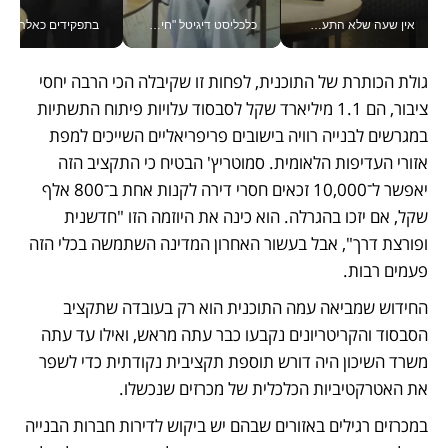
אין שעה שלא התעסקתי במשבר - טל אלכסנדרוביץ’ שגב מנהלת משברים תקשורתיים מכל מקום עם ה- Galaxy Z Fold8 Ultra שלה_v
כלכליסט דיגיטל "חינוך הוא המשימה של החיים שלי"_v
בתפקידים כאלה אי אפשר לח
גולת הכותרת של התוכנית, לפחות זו שקיבלה הכי הרבה יחסי 
ציבור, הם 1.1 מיליארד שקל לסבסוד עלויות פיתוח התשתיות 
במגרשים לבנייה רוויה בישובים פריפריאליים השייכים למפת 
אזורי העדיפות הלאומית. סמוטריץ' הבטיח כי התקציב הזה 
יאפשר ל־10,000 זכאים חסרי דירה לקנות אחת ב־800 אלף 
שקל, אם יזכו בהגרלה. הוא כינה את היוזמה הזו "חדשנית 
ופורצת דרך", אבל בעשור האחרון המדינה השתמשה בכלי הזה 
פעמים רבות. 
החידוש שמביאה עמה התוכנית הוא רק בעובדה שתקציב 
הסבסוד והקריטריונים נקבעו כבר עתה מראש, ואילו עד עתה 
משרד השיכון היה דורש תוספת תקציבית נקודתית כדי לשפר 
את האטרקטיביות הכלכלית של מכרזים שנכשלו. 
במכרזים רגילים באזורים שבהם יש ביקוש לדירות חברות הבנייה 