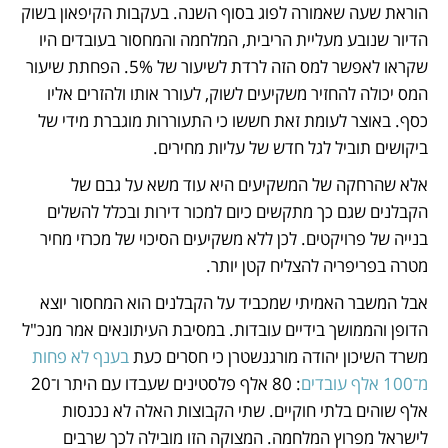
הוראת שעה שאמורה לפוג בסוף השנה. בעקבות הקיפאון בשוק 
הדיור שנובע מעליית הריבית, המלחמה והמחסור בעובדים היו 
שקראו לאפשר למס הזה לרדת לשיעור של 5%. הפחתת שיעור 
המס יכולה להחזיר משקיעים לשוק, לעורר אותו ולהזרים אליו 
כסף. באוצר לעומת זאת חששו כי התעוררות מוגברת מידי של 
ביקושים תוביל לגל חדש של עליות מחירים. 
אלא שהרחקה של המשקיעים היא עוד משא על גבם של 
הקבלנים שגם כך מתקשים כיום למכור דירות ובכלל להשלים 
בנייה של פרויקטים. לכן ללא משקיעים הסיכוי של מכרזי מחיר 
מטרה בפריפריה להצליח קטן יותר. 
אבל המשבר האמיתי שמכביד על הקבלנים הוא המחסור יוצא 
הדופן והממושך בידיים עובדות. במסיבת העיתונאים אמר מנכ"ל 
משרד השיכון יהודה מורגנשטרן כי חסרים כעת
 בענף לא פחות 
מ־100 אלף עובדים
: 80 אלף פלסטינים שעבדו עם היתר ו־20 
אלף שוהים בלתי חוקיים. שתי הקבוצות האלה לא נכנסות 
לישראל מפרוץ המלחמה. המצוקה הזו מובילה לכך שרבים 