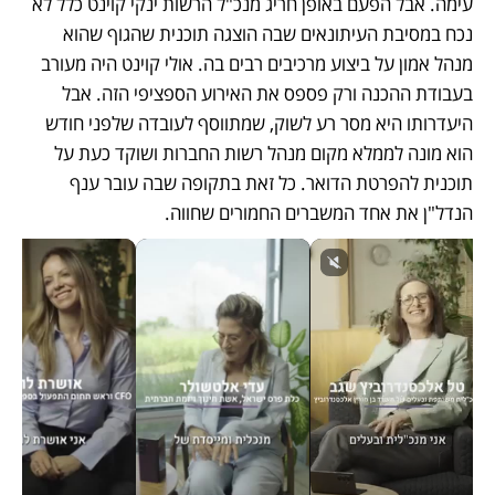
עימה. אבל הפעם באופן חריג מנכ"ל הרשות ינקי קוינט כלל לא 
נכח במסיבת העיתונאים שבה הוצגה תוכנית שהגוף שהוא 
מנהל אמון על ביצוע מרכיבים רבים בה. אולי קוינט היה מעורב 
בעבודת ההכנה ורק פספס את האירוע הספציפי הזה. אבל 
היעדרותו היא מסר רע לשוק, שמתווסף לעובדה שלפני חודש 
הוא מונה לממלא מקום מנהל רשות החברות ושוקד כעת על 
תוכנית להפרטת הדואר. כל זאת בתקופה שבה עובר ענף 
הנדל"ן את אחד המשברים החמורים שחווה. 