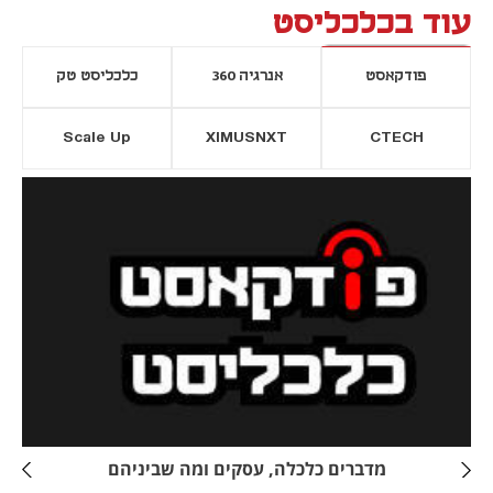
עוד בכלכליסט
פודקאסט
אנרגיה 360
כלכליסט טק
Scale Up
XIMUSNXT
CTECH
יסייה חדשה
נפתח בכרטיסייה חדשה
מדברים כלכלה, עסקים ומה שביניהם