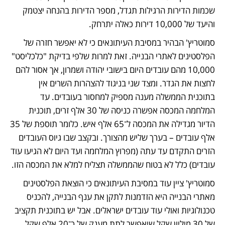
שכמות הדירות הרגילות תגדל, מספר הדירות בהנחה יצטמק 
והיעד של 10,000 דירות כאלה יתרחק.
סמוטריץ' הבהיר במסיבת העיתונאים כי לא יאפשר חזרה של 
הפלסטינים לאתרי הבנייה. זאת למרות שלפי בדיקת "כלכליסט" 
10,000 מהם עובדים היום בישובי יהודה ושמרון, אך אסור להם 
לחצות את הגדר. ומצד שני בניגוד להצהרות השרים אין 
בתוכנית הממשלה מענה מספיק למחסור בעובדים. עד 
המלחמה המכסה אפשרה כניסה של 30 אלף זרים, תוכנית 
הדיור מגדילה את המכסה ל־65 אלף איש. כלומר תוספת של 35 
אלף עובדים – בערך שליש מהצורך. ובקצב שבו גיוס העובדים 
הזרים התקדם עד עתה (מפרוץ המלחמה ועד היום לא הגיעו עוד 
עובדים) כלל לא בטוח שהממשלה תצליח למלא את המכסה הזו.
סמוטריץ' ציין עוד במסיבת העיתונאים כי הוצאת הפלסטינים 
מאתרי הבנייה היא הזדמנות לתקן את ענף הבנייה, להכניס 
טכנולוגיות ואולי עוד עובדים ישראלים. אבל יש בתוכנית תקציב 
של 30 מיליון שקל שיאפשר לתת מענק של כ־20 אלף שקל 