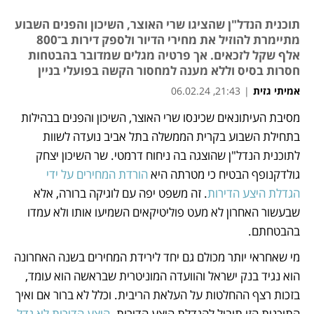
תוכנית הנדל"ן שהציגו שרי האוצר, השיכון והפנים השבוע
מתיימרת להוזיל את מחירי הדיור ולספק דירות ב־800
אלף שקל לזכאים. אך פרטיה מגלים שמדובר בהבטחות
חסרות בסיס וללא מענה למחסור הקשה בפועלי בניין
אמיתי גזית
|
21:43, 06.02.24
מסיבת העיתונאים שכינסו שרי האוצר, השיכון והפנים בבהילות 
נפתח בכרטיסייה חדשה
נפתח בכרטיסייה חדשה
נפתח בכרטיסייה חדשה
בתחילת השבוע בקרית הממשלה בתל אביב נועדה לשוות 
לתוכנית הנדל"ן שהוצגה בה ניחוח דרמטי. שר השיכון יצחק 
גולדקנופף הבטיח כי מטרתה היא 
הורדת המחירים על ידי 
הגדלת היצע הדירות
. זה משפט יפה עם לוגיקה ברורה, אלא 
שבעשור האחרון לא מעט פוליטיקאים השמיעו אותו ולא עמדו 
בהבטחתם. 
מי שאחראי יותר מכולם גם יחד לירידת המחירים בשנה האחרונה 
הוא נגיד בנק ישראל והוועדה המוניטרית שבראשה הוא עומד, 
בזכות רצף ההחלטות על העלאת הריבית. וכלל לא ברור אם ואיך 
התוכנית הזו תוביל להגדלת היצע הדירות. 
היצע הדירות לא גדל 