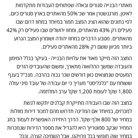
מאתרי הבנייה סגורים ובאלה שפתוחים העבודות מתקדמות 
לאיטן. מורגנשטרן אמר שכ־50% מהאתרים בארץ סגורים כיום. 
לפי נתונים שהוא הציג המצב חמור במיוחד במחוז דרום שבו 
פעילים רק 43% מהאתרים, ומחוז ירושלים שבו פעילים רק 42% 
מהאתרים. מטבע הדברים במחוז יהודה ושומרון המצב הגרוע 
ביותר מכיוון ששם רק 28% מהאתרים פעילים. 
המצב הזה מייקר מאוד את עלויות הבנייה - בעיקר בגלל המימון 
והעובדה שמשך ההלוואה מתארך, ומשום שהעובדים הזרים 
המעטים שנמצאים כאן דורשים שכר גבוה בהרבה. מנכ"ל בענף 
ששוחח עם "כלכליסט" מעריך כי יום עבודה של עובד סיני עולה 
1,800 שקל לעומת 1,200 שקל ערב המלחמה.
במצב הזה שבו העבודה מתייקרת קבלנים יתקשו לגשת 
למכרזים, במיוחד אם המדינה תדרוש מהם למכור דירות מוזלות 
במחיר של 800 אלף שקל. הדרך היחידה האפשרית לעמוד בתג 
המחיר שנקב סמוטריץ' היא להגדיל את מספר הדירות שנמכרות 
במחיר שוק חופשי בכל פרויקט. אבל השמיכה קצרה, וככל 