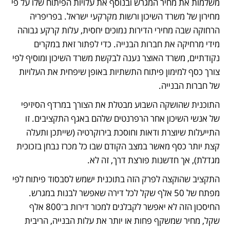
משלמות את מחיר המגרש ובנוסף את עלויות הפיתוח שלו על פי 
מחירון של משרד השיכון ורשות מקרקעי ישראל. בפריפריה 
הרחוקה שבה מחירי הדירות נמוכים יחסית, עלות קרקע גבוהה 
מידי מרחיקה את חברות הבנייה. כדי לפתור זאת במקרים 
נקודתיים, משרד האוצר נענה לבקשת משרד השיכון ומוסיף לפי 
צורך כסף למימון פיתוח התשתיות באופן שיפחית את העלויות 
של חברות הבנייה. 
התוכנית שהושקה השבוע מבטלת את הצורך במרדף הסיזיפי 
של אנשי השיכון אחר הרפרנטים שלהם באגף התקציבים. זו 
התייעלות שיוצרת ודאות וחוסכת בירוקרטיה (שייתכן ותעלה 
קצת יותר כסף מאשר במצב הקודם שבו כל מכרז נבחן בזכוכית 
מגדלת), אך חדשנות פורצת דרך, זה לא.
התקציב שהוקצה לפרק הזה בתוכנית ישמש לסבסוד פיתוח לפי 
מפתח של 50 אלף שקל לכל דירה שאפשר לבנות במגרש. 
החיסכון הזה לא יאפשר לקבלנים למכור דירות ב־800 אלף 
שקל, מחיר שמשקף פחות או יותר את עלות הבנייה, הריבית 