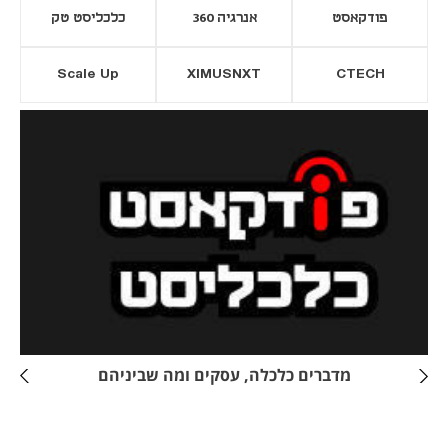
פודקאסט
אנרגיה 360
כלכליסט טק
Scale Up
XIMUSNXT
CTECH
יסייה חדשה
נפתח בכרטיסייה חדשה
מדברים כלכלה, עסקים ומה שביניהם