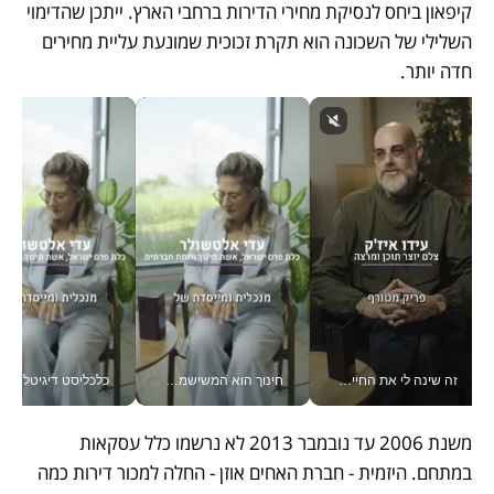
קיפאון ביחס לנסיקת מחירי הדירות ברחבי הארץ. ייתכן שהדימוי 
השלילי של השכונה הוא תקרת זכוכית שמונעת עליית מחירים 
חדה יותר.
זה שינה לי את החיים: איך עידו איז'ק הופך את הסמארטפון לכלי צילום מקצועי_v
חינוך הוא המשישמה של החיים שלי - V
כלכליסט דיגיטל
משנת 2006 עד נובמבר 2013 לא נרשמו כלל עסקאות 
במתחם. היזמית - חברת האחים אוזן - החלה למכור דירות כמה 