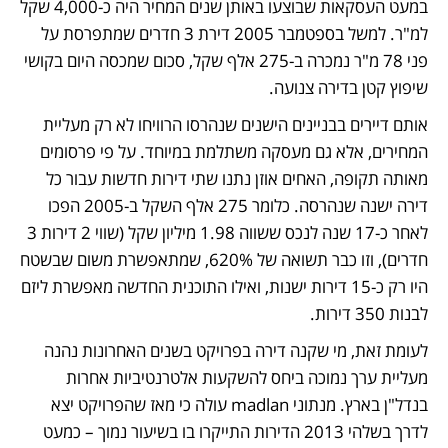
במעט העסקאות שבוצעו באותן שנים המחיר היה כ-4,000 שקל 
למ"ר. למשל בספטמבר 2005 דירת 3 חדרים שמתפרסת על 
פני 78 מ"ר נמכרה ב-275 אלף שקל, סכום שמכסה היום בקושי 
שיפוץ קטן בדירה צנועה. 
אותם דיירים בבניינים הישנים שנהרסו הרוויחו לא רק מעליית 
המחירים, אלא גם מעסקה משתלמת במיוחד. על פי פרסומים 
מאותה תקופה, האחים אוזן נתנו שתי דירות חדשות עבור כל 
דירה ישנה שנהרסה. כלומר 275 אלף השקל ב-2005 הפכו 
לאחר כ-17 שנה לנכס ששווה 1.98 מיליון שקל (שווי 2 דירות 3 
חדרים), וזו כבר תשואה של 620%, שמתאפשרת משום שבשטח 
היו רק כ-15 דירות ישנות, ואילו התוכנית החדשה מאפשרת ליזם 
לבנות 350 דירות.
לעומת זאת, מי שקנה דירה בפרויקט בשנים האחרונות נהנה 
מעליית ערך נמוכה ביחס להשקעות אלטרנטיביות אחרות 
בנדל"ן בארץ. מנתוני madlan עולה כי מאז שהפרויקט יצא 
לדרך בשלהי 2013 הדירות התייקרו בו בשיעור נמוך – כמעט 