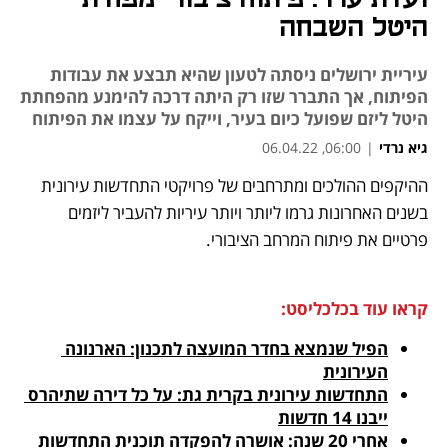
היטל השבחה
עיריית ירושלים ניסתה לטעון שהיא תבצע את עבודות
הפיתוח, אך התברר שזו רק היתה דרכה להימנע מהפחתת
היטל ליזם שפועל כיום בעיר, וייקח על עצמו את הפיתוח
גיא נרדי
|
06:00, 06.04.22
ההיקפים ההולכים ומתרחבים של פרויקטי התחדשות עירונית 
נפתח בכרטיסייה חדשה
נפתח בכרטיסייה חדשה
נפתח בכרטיסייה חדשה
בשנים האחרונות גרמו ליותר ויותר עיריות להעביר ליזמים 
פרטיים את פיתוח המרחב הציבורי.
קראו עוד בכלכליסט:
הפיל שנמצא בחדר המועצה לתכנון: הארנונה 
העירונית
התחדשות עירונית בקרית גת: על כל דירה שתיהרס 
ייבנו 14 חדשות
אחרי 20 שנה: אושרה להפקדה תוכנית התחדשות 