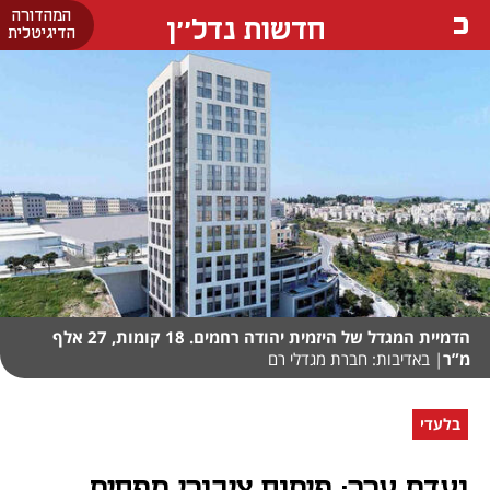
המהדורה
חדשות נדל''ן
הדיגיטלית
הדמיית המגדל של היזמית יהודה רחמים. 18 קומות, 27 אלף
מ”ר
| באדיבות: חברת מגדלי רם
בלעדי
ועדת ערר: פיתוח ציבורי מפחית