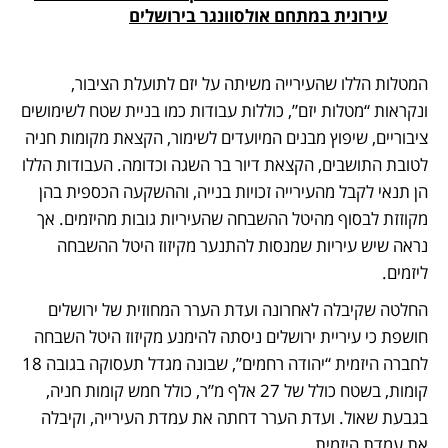
עירונית במתחם אולסוונגר בירושלים
המטלות הללו שהעירייה משיתה על יזם לתועלת הציבור, 
ונקראות “מטלות יזם”, כוללות עבודות כמו בניית שטח לשימושים 
ציבוריים, שיפוץ מבנים המיועדים לשימור, הקצאת מקומות חניה 
לטובת התושבים, הקצאת דיור בר השגה וכדומה. העבודות הללו 
הן תנאי לקבל מהעירייה זכויות בנייה, וההשקעה הכספית בהן 
מקוזזת לבסוף מהיטל ההשבחה שהעיריות גובות מהיזמים. אך 
נראה שיש עיריות שמנסות להתנער מקיזוז היטל ההשבחה 
ליזמים.
החלטה שקיבלה לאחרונה ועדת הערר המחוזית של ירושלים 
חושפת כי עיריית ירושלים ניסתה להימנע מקיזוז היטל השבחה 
לחברה היזמית “יהודה רחמים”, שבונה מגדל תעסוקה בגובה 18 
קומות, בשטח כולל של 27 אלף מ”ר, כולל חמש קומות חניה, 
בגבעת שאול. ועדת הערר דחתה את עמדת העירייה, וקיבלה 
את עמדת היזמית.