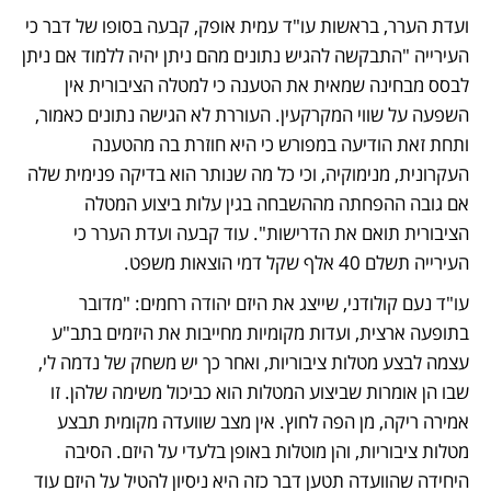
ועדת הערר, בראשות עו"ד עמית אופק, קבעה בסופו של דבר כי 
העירייה "התבקשה להגיש נתונים מהם ניתן יהיה ללמוד אם ניתן 
לבסס מבחינה שמאית את הטענה כי למטלה הציבורית אין 
השפעה על שווי המקרקעין. העוררת לא הגישה נתונים כאמור, 
ותחת זאת הודיעה במפורש כי היא חוזרת בה מהטענה 
העקרונית, מנימוקיה, וכי כל מה שנותר הוא בדיקה פנימית שלה 
אם גובה ההפחתה מההשבחה בגין עלות ביצוע המטלה 
הציבורית תואם את הדרישות". עוד קבעה ועדת הערר כי 
העירייה תשלם 40 אלף שקל דמי הוצאות משפט.
עו"ד נעם קולודני, שייצג את היזם יהודה רחמים: "מדובר 
בתופעה ארצית, ועדות מקומיות מחייבות את היזמים בתב"ע 
עצמה לבצע מטלות ציבוריות, ואחר כך יש משחק של נדמה לי, 
שבו הן אומרות שביצוע המטלות הוא כביכול משימה שלהן. זו 
אמירה ריקה, מן הפה לחוץ. אין מצב שוועדה מקומית תבצע 
מטלות ציבוריות, והן מוטלות באופן בלעדי על היזם. הסיבה 
היחידה שהוועדה תטען דבר כזה היא ניסיון להטיל על היזם עוד 