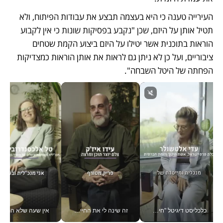
העירייה טענה כי היא בעצמה תבצע את עבודות הפיתוח, ולא 
תטיל אותן על היזם, שכן "נקבע בפסיקות שונות כי אין לקבוע 
הוראות בתוכנית אשר יטילו על היזם ביצוע הקמת שטחים 
ציבוריים, ועל כן לא ניתן גם לראות את אותן הוראות כמצדיקות 
הפחתה של היטל השבחה". 
כלכליסט דיגיטל "חינוך הוא המשימה של החיים שלי"_v
זה שינה לי את החיים: איך עידו איז'ק הופך את הסמארטפון לכלי צילום מקצועי_v
אין שעה שלא התעסקתי במשבר - טל אלכסנדרוביץ’ שגב מנהלת משברים