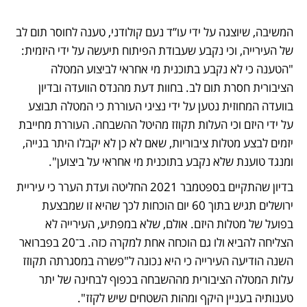
המשיבה, שיוצגה על ידי עו”ד נעם קולודני, טענה לחוסר תום לב 
של העירייה, וכי נקבע שעבודת הפיתוח תיעשה על ידי היזמית: 
"הטענה כי לא נקבע בתוכנית מי אחראי לביצוע המטלה 
הציבורית חסרת תום לב. בחוות דעת מהנדס הוועדה ובדיון 
בוועדה המחוזית נטען על ידי נציגי העוררת כי המטלה תבוצע 
על ידי היזם וכי העלות תקוזז מהיטל ההשבחה. העוררת מחייבת 
יזמים לבצע מטלות ציבוריות, שאם לא כן לא יקבלו היתר בנייה, 
ומנגד טוענת שלא נקבע בתוכנית מי אחראי על ביצוען". 
בדיון שהתקיים בספטמבר 2021 החליטה ועדת הערר כי עיריית 
ירושלים תגיש בתוך 60 יום הוכחות לכך שהיא זו שמבצעת 
בפועל של מטלות היזם. אולם, שלא במפתיע, העירייה לא 
הצליחה להביא ולו גם הוכחה אחת למקרה כזה. ב־20 בפברואר 
השנה הודיעה העירייה כי היא נכונה ל"פשרה במסגרתה תקוזז 
עלות המטלה הציבורית מההשבחה בכפוף לבחינה של יתר 
טענותיה בעניין היקף ומהות השטחים שיש לקזז".  