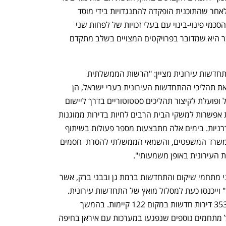
דירות המסרבים לעסקה. ההכרזה ניתנת לאחר שהתוכנית הופקדה להתנגדויות בידי מוסד 
התכנון המוסמך, ולאחר שהיזם התקשר בהסכמי פינוי-בינוי עם בעלי זכויות של לפחות שני 
שלישים מהדירות במתחם. משמעות הדבר היא שמדובר בפרויקטים המצויים בשלב מתקדם 
יורי גמרמן, מנהל הרשות הממשלתית להתחדשות עירונית מציין: "הרשות הממשלתית 
להתחדשות עירונית שואפת לקדם במרץ את תהליכי ההתחדשות העירונית בערי ישראל, הן 
באזורי הביקוש בלב הארץ והן בנגב ובגליל ופועלת לקיצור תהליכים סטטוטוריים בדרך ליישום 
והשלמה מהירה יותר שלהם על מנת לתת אפשרות למשקי הבית הרבים לחיות בדירות ממוגנות 
ובסביבת חיים מתחדשת, עם תשתיות מודרניות. בימים אלה מתבצעות מספר פעולות בשיתוף 
פעולה עם  מנהל התכנון, משרד האוצר, משרד המשפטים, והשמאי הממשלתי להסרת  חסמים 
 העירונית באופן משמעותי".
אתמול דיווחנו כי הממשלה הכריזה על שני מתחמי שיקום והתחדשות ברמת גן ובבני ברק, אשר 
נפגעו במבצעי "עם כלביא" ו"שאגת הארי" וייכנסו כעת למסלול מואץ של התחדשות עירונית. 
במסגרת שני המתחמים צפויות להיבנות 353 דירות חדשות במקום 122 קיימות. בהמשך 
החודש צפויה הממשלה לקדם הכרזות של מתחמים נוספים שנפגעו במערכות עם איראן בחיפה 