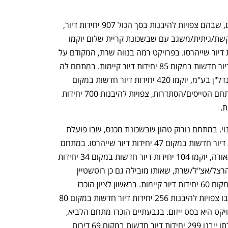
בתל אביב הוכרזו שלושה מתחמים חדשים, שבהם צפויות להיבנות בסך הכול 907 יחידות דיור, 
במקום 295 יחידות דיור קיימות. במתחם קשת/גיתית/משגב עם שבשכונת קריית שלום יוקמו 
248 יחידות דיור חדשות במקום 96 יחידות דיור שייהרסו. בפרויקט רמה בנווה שרת, המקודם על 
ידי חברת אדם שוסטר, ייבנו 239 יחידות דיור חדשות במקום 85 יחידות דיור קיימות. במתחם לה 
גארדיה 45-35, שאותו מקדמת רוטשטיין נדל"ן בע"מ, יוקמו 420 יחידות דיור חדשות במקום 
114 יחידות דיור שייהרסו. בנס ציונה, במתחם הטייסים/הסתדרות, צפויות להיבנות 700 יחידות 
גם בנתניה הוכרזו שני מתחמים לפינוי-בינוי. במתחם נורוק טהון שבשכונת מכנס, שבו פועלת 
חברת בריגה יזום בע"מ, ייבנו 123 יחידות דיור חדשות במקום 47 יחידות דיור שייהרסו. במתחם 
סמילנסקי 29,31, שאותו מקדמת חברת אאורה, יוקמו 104 יחידות דיור חדשות במקום 34 יחידות 
דיור קיימות. בטירת הכרמל הוכרז מתחם הרצל/אצ"ל/שרת, שאותו מובילה גם כן רוטשטיין 
נדל"ן, ובו ייבנו 362 יחידות דיור חדשות במקום 60 יחידות דיור קיימות. בראשון לציון הוכרז 
מתחם מיכאל וחנה לוין שבמזרח העיר, שבו צפויות להיבנות 256 יחידות דיור חדשות במקום 80 
יחידות דיור שייהרסו. החברה היזמית בפרויקט היא בסט ייזום. בגבעתיים הוכרז מתחם הלביא, 
המקודם על ידי קרסו נדל"ן בע"מ, ובמסגרתו ייבנו 299 יחידות דיור חדשות במקום 69 דירות 