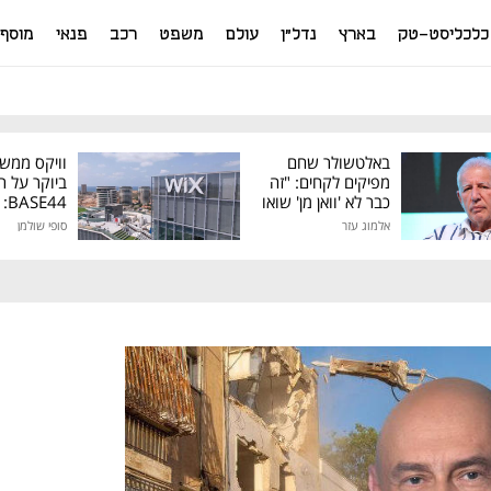
כלכליסט-טק
בארץ
נדל"ן
עולם
משפט
רכב
פנאי
מוסף
באלטשולר שחם
וויקס ממש
מפיקים לקחים: "זה
ביוקר על ר
כבר לא 'וואן מן' שואו
44
של גילעד"
אלמוג עזר
סופי שולמן
מיליון דולר