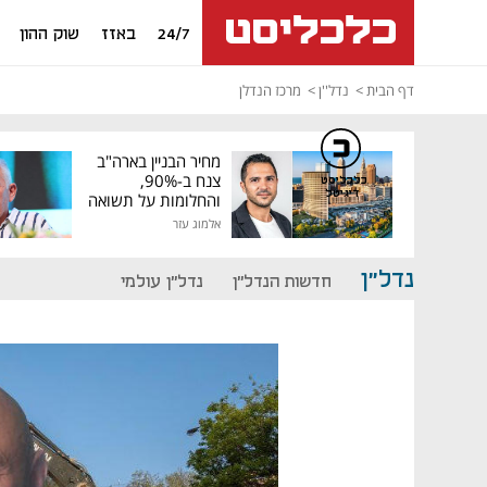
24/7
באזז
שוק ההון
דף הבית
נדל''ן
מרכז הנדלן
מחיר הבניין בארה"ב
צנח ב-90%,
כלכליסט
דיגיטל
והחלומות על תשואה
גבוהה התנפצו
אלמוג עזר
נדל"ן
חדשות הנדל"ן
נדל"ן עולמי