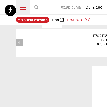
Duns 100
פורטל פיננסי
נפתח בכרטיסייה חדשה
הדואר האדום
ועידות
המהדורה הדיגיטלית
יכה לשלם
כישת
BASE: ההפסד
הרבעוני זינק ל-76