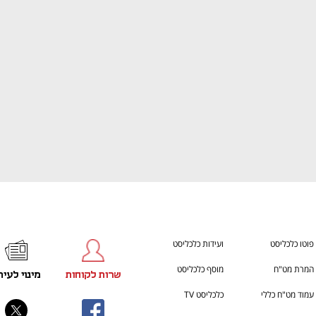
h – the gateway to Tech
You're NXT
פוטו כלכליסט
ועידות כלכליסט
המרת מט"ח
מוסף כלכליסט
שרות לקוחות
מינוי לעית
עמוד מט"ח כללי
כלכליסט TV