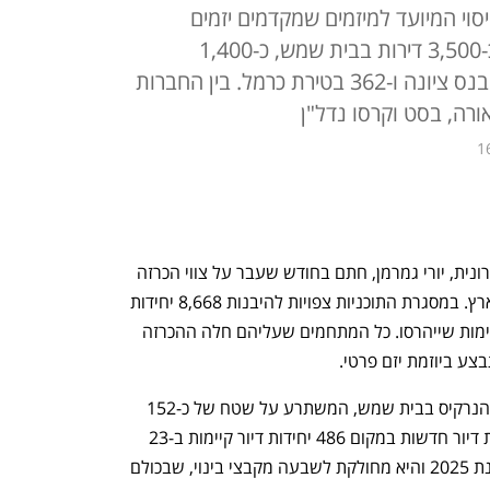
י המיועד למיזמים שמקדמים יזמים
פרטיים. בין הפרויקטים הבולטים: כ-3,500 דירות בבית שמש, כ-1,400
בירושלים, כ-900 בתל אביב, 700 בנס ציונה ו-362 בטירת כרמל. בין החברות
אורה, בסט וקרסו נדל"ן
1
מנהל הרשות הממשלתית להתחדשות עירונית, יורי גמרמן, חתם בחודש שעבר על צווי הכרזה 
ל-16 מתחמי פינוי-בינוי חדשים ברחבי הארץ. במסגרת התוכניות צפויות להיבנות 8,668 יחידות 
דיור חדשות, במקום 1,899 יחידות דיור קיימות שייהרסו. כל המתחמים שעליהם חלה ההכרזה 
בצע ביוזמת יזם פרטי.
המתחם הגדול ביותר שהוכרז הוא מתחם הנרקיס בבית שמש, המשתרע על שטח של כ-152 
דונם. התוכנית כוללת הקמת 3,467 יחידות דיור חדשות במקום 486 יחידות דיור קיימות ב-23 
מבנים שייהרסו. התוכנית אושרה בסוף שנת 2025 והיא מחולקת לשבעה מקבצי בינוי, שבכולם 