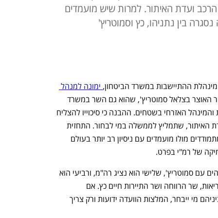
ת הרכב ועדת האיתור. למרות שיש מועמדים
סגרה בין נתניהו, כץ וסמוטריץ'
 מינהלת ההתיישבות במשרד הביטחון,
 ימונה למנהל 
 את אליהו מקדם שר האוצר בצלאל סמוטריץ', שהוא גם השר במשרד 
הביטחון שאחראי על מינהלת ההתיישבות והמינהל האזרחי בשטחים. ההבנה כי סיכוייו להצליח 
בכך גבוהים נובעת מהרכב החברים בוועדת האיתור, שתמליץ לממשלה במי לבחור. התחזית 
היא שאליהו יזכה במינוי חרף העובדה שמתמודדים מולו מועמדים עם ניסיון רב יותר בעולם 
יקה של רמ"י בפרט.
בוועדת האיתור 5 חברים, שניים מהם מזוהים עם סמוטריץ', שלישי הוא נציג רה"מ, ורביעי הוא 
איש אמונו של שר הבינוי והשיכון, שר הבריאות, שר הרווחה ושר התיירות חיים כץ. אם 
הפוליטיקאים הבכירים האלה כבר סיכמו ביניהם מי ייבחר, המלצות הוועדה ידועות ורק צריך 