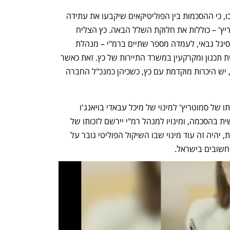
גורמים שמכירים מקרוב את הסיפור העריכו, כי ההסכמות בין הפוליטיקאים שיקבעו את עתידה 
של רמ"י – רה"מ בנימין נתניהו, כץ וסמוטריץ' – כוללות את חלוקת השלל הבאה. כץ הצליח 
למנות בשבוע שעבר את המועמדת שלו, סיגל גבאי, לעמדה מספר שתיים ברמ"י – מנהלת 
החטיבה העסקית. כיום גבאי היא סמנכ"לית תכנון ומקרקעין במשרד התיירות של כץ. זאת כאשר 
גם לממלא מקום מנהל רמ"י, עידן מועלם, יש היכרות מוקדמת עם כץ, כשכיהן כמנכ"ל החברה 
לפי הפרשנות הזו, נתניהו קיבל את הסכמתו של סמוטריץ' למינוי של מיכל עבאדי בויאנג'ו 
לחשבת הכללית. אליהו הוא הצלע השלישית בהסכמה, ומינויו למנהל רמ"י יירשם לזכותו של 
סמוטריץ'. אם הערכות אלה יתבררו כנכונות, יהיה זה עוד מינוי שבו השיקול הפוליטי גובר על 
חשובים בישראל.