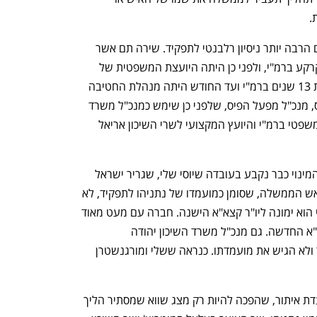
 
מול אליהו יש לפחות שלושה מועמדים עם הרבה יותר ניסיון רלבנטי לתפקיד. שירה תם אשר 
מ־2021 מנהלת החטיבה לשמירה על הקרקע ברמ"י, ולפני כן היתה היועצת המשפטית של 
החטיבה מ־2013. רותי אפריאט, שנמצאת 13 שנים ברמ"י ועד החודש היתה מנהלת החטיבה 
העסקית בה. מועמד נוסף הוא בני דרייפוס, מנכ"ל מפעל הפיס, שלפני כן שימש כמנכ"ל משרד 
השיכון, מנהל אגף במשרד, היה גם יועץ משפטי ברמ"י והיועץ המקצועי לשרי השיכון אריאל 
אפשר למצוא רמז נוסף לכך שהפור נפל והמינוי כבר נקבע בעובדה שיוסי שלי, שגריר ישראל 
באיחוד האמירויות ובעבר מנכ"ל משרד ראש הממשלה, שסומן כמועמדו של נתניהו לתפקיד, לא 
נפתח בכרטיסייה חדשה
נפתח בכרטיסייה חדשה
הגיש את מועמדות. ההערכות הן כי כפיצוי הוא ימונה ליו"ר קצא"א הישנה. חברה עם מעט מאוד 
פעילות, משום שרוב נכסיה הועברו לקצא"א החדשה. גם מנכ"ל משרד השיכון יהודה 
מורגנשטרן ביקש להתמודד, וגם הוא ויתר ולא הגיש את מועמדתו. כנראה ששלי ומורגנשטרן 
כך מרוקנים מתוכן את המנגנון הזה של ועדת איתור, שהפכה להיות רק מצג שווא שמסתיר הליך 