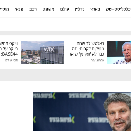
כלכליסט-טק
בארץ
נדל"ן
עולם
משפט
רכב
פנאי
מוסף
באלטשולר שחם
וויקס ממש
מפיקים לקחים: "זה
ביוקר על ר
כבר לא 'וואן מן' שואו
44
של גילעד"
אלמוג עזר
סופי שולמן
מיליון דולר