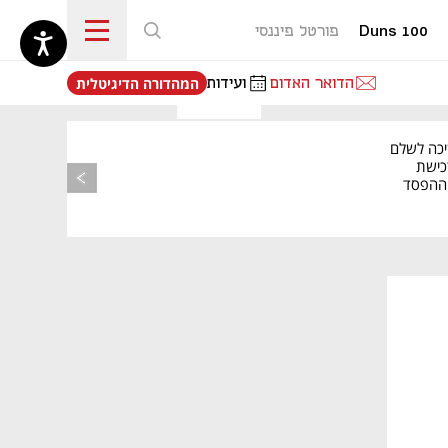
Duns 100
פורטל פיננסי
נפתח בכרטיסייה חדשה
הדואר האדום
ועידות
המהדורה הדיגיטלית
יכה לשלם
כישת
BASE: ההפסד
הרבעוני זינק ל-76