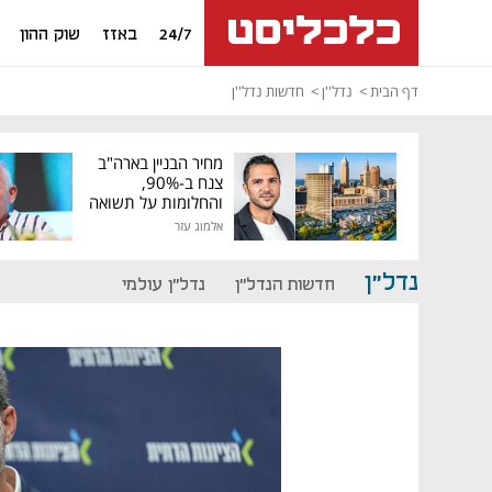
24/7
באזז
שוק ההון
דף הבית
נדל''ן
חדשות נדל''ן
מחיר הבניין בארה"ב
צנח ב-90%,
והחלומות על תשואה
גבוהה התנפצו
אלמוג עזר
נדל"ן
חדשות הנדל"ן
נדל"ן עולמי