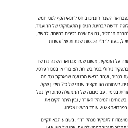
תנאי הסף לתפקיד מנהל רמ"י שפורסמו בפברואר השנה הונמכו ביחס לתנאי הסף לפני חמש 
שנים. במיוחד בולטת העובדה שקיימת חלופה חדשה לבחינת הניסיון התעסוקתי של המועמד. 
החלופה הזו כללית מאוד ויכולה להתאים להרבה מנהלים, גם אם אינם בכירים במיוחד. למשל, 
נדרש ניסיון בניהול תקציב של 40 מיליון שקל, בעוד לרמ"י הכנסות שנתיות של עשרות 
תנאי הסף האלה מאפשרים לאליהו להתמודד על התפקיד, משום שעד פברואר השנה נדרשו 
עשר שנות ניסיון ניהולי, מהן חמש שנים בתפקיד ניהולי בכיר בשירות הציבורי או במגזר פרטי. 
ב־2006 אליהו ייסד עם סמוטריץ' את תנועת רגבים, ועמד בראש התנועה שנאבקת נגד מה 
שהיא מגדירה בנייה לא חוקית של פלסטינים. לעמותה הזו תקציב שנתי של כ־7 מיליון שקל. 
ב־2019 אליהו מונה למנכ"ל המועצה האזורית בנימין. עם כינונה של הממשלה סמוטריץ' נטל 
את האחריות על מתאם פעולות הממשלה בשטחים והמינהל האזרחי, ובין היתר הקים את 
בראשו אליהו. 
25 בפברואר היה המועד האחרון להגשת מועמדות לתפקיד מנהל רמ"י, בשבוע הבא תקיים 
הוועדה ראיונות עם המועמדים. בסופו של תהליך תעביר לממשלה את שמו של האיש או 