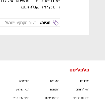
CTech – the
הבית של ההייטק הישראלי
חיים כץ לא התקבלה תגובה.
תגיות:
רשות מקרקעי ישראל
י
כתבו לנו
המערכת
פודקאסט
המייל האדום
ההנהלה
תנאי שימוש
מדיניות פרטיות
פרסמו אצלנו
הפוך לדף הבית