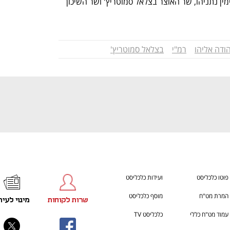
של בחישה פוליטית. מראש הממשלה בנימין נתניהו, שר האוצר בצלאל סמוטריץ' ושר השיכון 
ענף במתח גבוה
מדברים כלכלה, עסקים ומה שב
הודה אליהו
רמ"י
בצלאל סמוטריץ'
פוטו כלכליסט
ועידות כלכליסט
המרת מט"ח
מוסף כלכליסט
שרות לקוחות
מינוי לעית
עמוד מט"ח כללי
כלכליסט TV