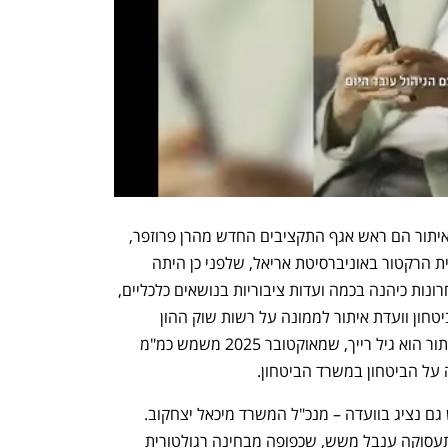
נציגיו המובהקים של סמוטריץ' בוועדת האיתור הם ראש אגף התקציבים החדש מהרן פרוזפר, 
כשלצדו מכהנת פרופ' עידית סולברג, סגנית הרקטור באוניברסיטת אריאל, שלפני כן היתה 
כלכלנית בכירה בבנק ישראל. בשנים האחרונות כיהנה בכמה ועדות ציבוריות בנושאים כלכליים, 
ובהן ועדת נגל לבחינת תקציב מערכת הביטחון וועדת איתור לממונה על רשות שוק ההון 
שהקים סמוטריץ'. נציג רה"מ בוועדת האיתור הוא גיל רייך, שמאוקטובר 2025 משמש כמ"מ 
על הביטחון במשרד הביטחון. 
לחיים כץ, שהוא בין היתר שר התיירות, יש גם נציג בוועדה – מנכ"ל המשרד מיכאל יצחקוב. 
החברה החמישית היא מנכ"לית שירות התעסוקה ענבל משש, שכפופה מבחינה רגולטורית 