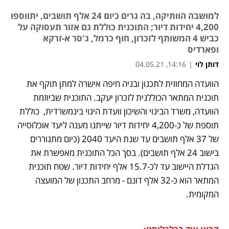
למושבה הוותיקה, בה גרים כיום 24 אלף תושבים, יתווספו
4,200 יחידות דיור; התוכנית כוללת גם אזור תעסוקה על
כביש 4 המשותף לזכרון, חוף כרמל, ג'סר א-זרקא
ופארדיס
דותן לוי
|
14:16, 04.05.21
הוועדה המחוזית לתכנון ובניה חיפה אישרה למתן תוקף את 
נפתח בכרטיסייה חדשה
נפתח בכרטיסייה חדשה
נפתח בכרטיסייה חדשה
תוכנית המתאר הכוללנית לזכרון יעקב. התוכנית שביוזמת 
הוועדה, משרד הבינוי והשיכון וועדת היגוי בינמשרדית,  כוללת 
תוספת של כ-4,200 יחידות דיור שייתנו מענה ליעד אוכלוסייה 
של 37 אלף תושבים עד שנת היעד 2040 (כיום מתגוררים 
בישוב 24 אלף תושבים). בסך הכל התוכנית מאפשרת את 
הגדלת היישוב עד לכ-15.7 אלף יחידות דיור. שטח תוכנית 
המתאר הוא כ-32 אלף דונם - מרחב התכנון של המועצה 
המקומית.