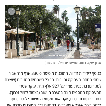
זכרון יעקב רחוב המייסדים
(
אלעד גרשגורן
)
בנוסף ליחידות הדיור, התוכנית מוסיפה כ-330 אלף מ"ר עבור 
שטחי מסחר, תעסוקה ותיירות. סך כל השטחים המניבים (שאינם 
למגורים) בתוכנית עומד על 927 אלף מ"ר. עיקר שטחי 
התעסוקה הנוספים הינם במערב היישוב (בצמוד ל'מול זכרון'). 
בסמוך לתחנת רכבת, יוקם אזור תעסוקה משותף לזכרון, חוף 
כרמל, ג'סר א-זרקא ופארדיס. בהתאם לכך, התוכנית כוללת את 