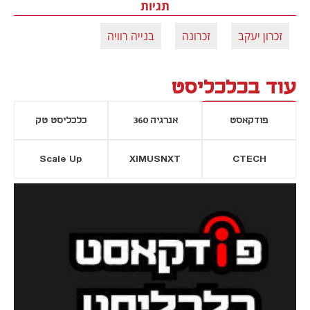
תגיות
זכרון יעקב
זכרונה
בנייה רוויה
עוד בכלכליסט
פודקאסט
אנרגיה 360
כלכליסט טק
Scale Up
XIMUSNXT
CTECH
יסייה חדשה
נפתח בכרטיסייה חדשה