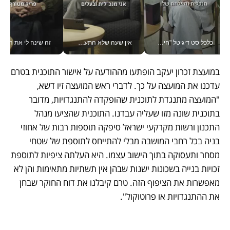
כלכליסט דיגיטל "חינוך הוא המשימה של החיים שלי"_v
אין שעה שלא התעסקתי במשבר - טל אלכסנדרוביץ’ שגב מנהלת משברים תקשורתיים מכל מקום עם ה- Galaxy Z Fold8 Ultra שלה_v
זה שינה לי את החיים: 
במועצת זכרון יעקב הופתעו מההודעה על אישור התוכנית בטרם 
עדכנו את המועצה על כך. לדברי ראש המועצה זיו דשא, 
"המועצה מתנגדת לתוכנית שהופקדה להתנגדויות, מדובר 
בתוכנית שונה מזו שעליה עבדנו. התוכנית שהציעו מנהל 
התכנון ורשות מקרקעי ישראל סיפקה תוספות רבות של אחוזי 
בניה בכל רחבי המושבה מבלי להתייחס לתוספת של שטחי 
מסחר ותעסוקה בתוך הישוב עצמו. היא העלתה ציפיות לתוספת 
זכויות בנייה בשכונות ישנות שבהן אין תשתיות מתאימות והן לא 
מאפשרות את הציפוף הזה. טרם קיבלנו את דוח החוקר שבחן 
את ההתנגדויות או פרוטוקול".