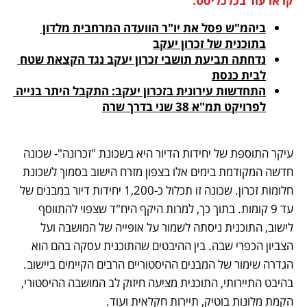
קראו עוד בכלכליסט:
ביהמ"ש פסל את יו"ר הוועדה המרחבית מלדון 
בתוכנית של זכרון יעקב
נדחתה תביעת תושבי זכרון יעקב נגד הקצאת שטח 
לבית כנסת
התחדשות עירונית בזכרון יעקב: התקבל היתר בנייה 
לפרויקט תמ"א 38 שני בדרך שרה
עיקר התוספת של יחידות הדיור היא בשכונת "זכרונה"- שכונה 
חדשה המקודמת בימים אלו בצפון מזרח הישוב בסמוך לשכונת 
חלומות זכרון. שכונה זו תכלול כ-1,200 יחידות דיור במבנים של 
עד 9 קומות. בתוך כך, למרות היקף היח"ד שצפוי להתווסף 
לישוב, התוכנית ניסתה לשמור על אופייה של המושבה ועל 
הצביון הכפרי שבה. בין ההיבטים שהתוכנית עסקה בהם הוא 
הגדרה שימור של המבנים ההיסטוריים הרבים הקיימים ביישוב. 
בהיבט התיירותי, התוכנית מציעה חיזוק לב המושבה ההיסטורי, 
הקמת מלונות בוטיק, תיירות חקלאית ועוד. 