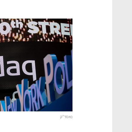
נאסד"ק