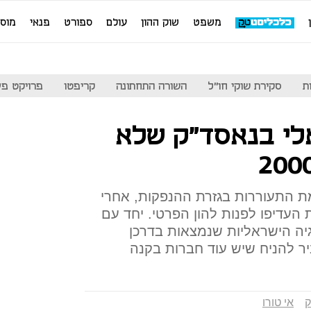
משפט
שוק ההון
עולם
ספורט
פנאי
מוס
ת
סקירת שוקי חו"ל
השורה התחתונה
קריפטו
פרויקט פע
לי בנאסד"ק שלא
 התעוררות בגזרת ההנפקות, אחרי
העדיפו לפנות להון הפרטי. יחד עם
גיה הישראליות שנמצאות בדרכן
ר להניח שיש עוד חברות בקנה
ק
אי טורו