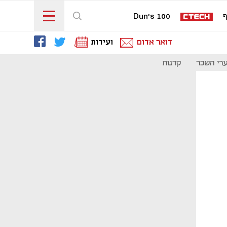
ף
Dun's 100
דואר אדום
ועידות
רי השכר
קרנות