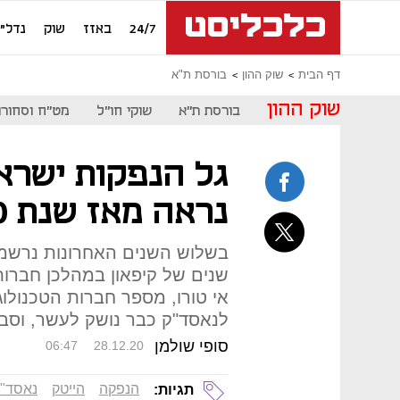
24/7
באזז
שוק
נדל"ן
דף הבית
שוק ההון
בורסת ת"א
שוק ההון
בורסת ת"א
שוקי חו"ל
מט"ח וסחורו
גל הנפקות ישרא
נראה מאז שנת 2000
בשלוש השנים האחרונות נרשמת
שנים של קיפאון במהלכן חברות 
אי טורו, מספר חברות הטכנולו
לנאסד"ק כבר נושק לעשר, וסבי
סופי שולמן
06:47
28.12.20
הנפקה
הייטק
נאסד"
תגיות: