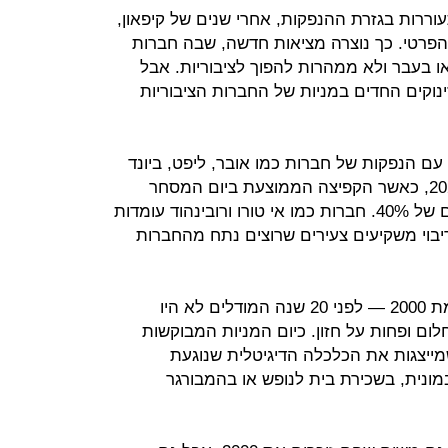
ררות בגזרת ההנפקות, אחרי שנים של קיפאון,
הפרטי. כך נוצרה מציאות חדשה, שבה חברות
ו בעבר ולא ממהרות להפוך לציבוריות. אבל
נוקים החדים במניות של החברות הציבוריות
 התחיל בטפטוף ב־2018 וב־2019, עם הנפקות של חברות כמו אובר, ליפט, ביונד
מיט, זום וסלאק, אך הגיע לשיא ב־2020, כאשר הקפיצה הממוצעת ביום המסחר
הראשון הסתכמה בשיעור חסר תקדים של 40%. חברות כמו אי טורו ורובינהוד עומדות
יבוי משקיעים צעירים שרוצים נתח מהחברות
כאן טמון גם ההבדל המשמעותי לעומת 2000 — לפני 20 שנה המודלים לא היו
ום ופחות על חזון. כיום המניות המבוקשות
מייצגות את הכלכלה הדיגיטלית שנוגעת
ונית, בשכירת בית לנופש או בהמבורגר