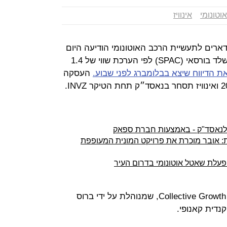
וטונומי
אינוויז
ארים לתעשיית הרכב האוטונומי הודיעה היום
כי היא יוצאת להנפקה בעזרת חברת שלד בורסאי (SPAC) לפי הערכת שווי של 1.4
ת הדיווח שיצא בבלומברג לפני שבוע.
העסקה
יע לנאסד"ק - באמצעות חברת ספאק
: אובר מוכרת את פרויקט המונית המעופפת
פעלת שאטל אוטונומי בדרום העיר
אינוויז תונפק באמצעות Collective Growth Corporation, שמנוהלת על ידי ברוס
נדית קאנופי.