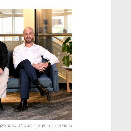
מייסדי אינוויז. מימין: אורן בוסקילה, עחמר כילף,