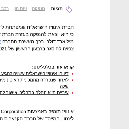
הנפקה
גיוס הון
רכב א
תגיות:
חברת אינוויז הישראלית שמפתחת ליד
מיליארד דולר. בכך מאשרת החברה
א
צפויה להיסגר ברבעון הראשון של 2021 ואינוויז תסחר בנאסד״ק תחת הטיקר INVZ.
קראו עוד בכלכליסט:
דיווח: אינוויז הישראלית עשויה להג
לאחר שנפרדה מהמכונית האוטונומית
שלה
עיריית ת"א החלה בתהליכי אישור לה
לינטון, המייסד של חברת הקנאביס הק