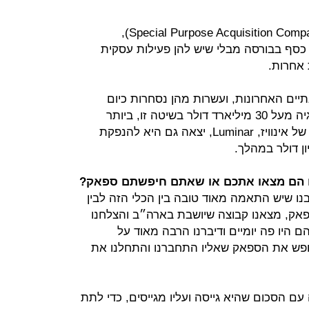
חברות SPAC (ראשי תיבות של Special Purpose Acquisition Companies),
 כסף בבורסה מבלי שיש להן פעילות עסקית
 אחרות.
יים האחרונות, ועשרות מהן נסחרות כיום
בארה"ב. ב-2020 גייסו חברות טכנולוגיה מעל 30 מיליארד דולר בשיטה זו, ביותר
מ-70 הנפקות. המתחרה הקליפורנית של אינוויז, Luminar, יצאה גם היא להנפקת
ם הם מצאו אתכם או שאתם חיפשתם ספאק?
נו שיש התאמה מאוד טובה בין הכלי הזה לבין
פאק, מצאנו קבוצה שיושבת בארה״ב והצלחנו
 היו פה יומיים ודיברנו הרבה מאוד על
חפש את הספאק שאליו התחברנו והתחלנו את
ם הסכום שהיא גייסה ועליו מגייסים, כדי לתת