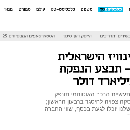
משפט
כלכליסט-טק
עולם
ספורט
פנאי
שירים ומדריכים
הייטק והון סיכון
הסטארטאפים המבטיחים 25
נוויז הישראלית
- תבצע הנפקת
עשיית הרכב האוטונומי תונפק
ה צפויה להיסגר ברבעון הראשון;
לנו יוכלו לגעת בכסף; שווי החברה