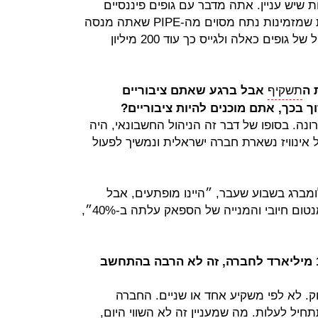
יש עניין. אתה מדבר עם גופים פיננסיים
מוסדיים שמשקיעים בחברות ציבוריות שמזמינות נתח מסוים מה-PIPE שאתה מנסה
לגייס. הצלחנו לקבל עניין ממספר גדול של גופים כאלה ולגייס כך עוד 200 מיליון
 ה
תשקיף
אבל ברגע שאתם ציבוריים
ך בכך, אתם מוכנים להיות ציבוריים?
ה. בסופו של דבר זה הניהול החשבונאי, היה
אינוויז נשארת חברה ישראלית ונמשיך לפעול
רג בשבוע שעבר, ״היינו מופתעים, אבל
בסופו של דבר ההדלפה הזו יצרה מומנטום חיובי והמנייה של הספאק עלתה ב-40%״,
אתם מדברים כרגע על שווי של 1.4 מיליארד לחברה, זה לא הרבה בהתחשב
וק. לא לפי משקיע אחד או שניים. החברה
חיל לעלות. מה שמעניין זה לא השווי היום,