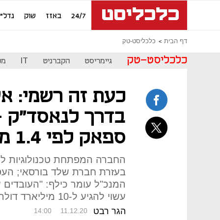
24/7
באזז
שוק
נדל"ן
דף הבית
כלכליסט-טק
כלכליסט-טק
גיימריסט
הקברניט
IT
מכ
כעת זה רשמי: אי
בדרך לנאסד"ק 
ספאק לפי 1.4 מיליארד דולר
החברה המפתחת טכנולוגיות לת
בעזרת חברת שלד בורסאי; העסק
המנכ"ל עומר כילף: "העובדים ש
עשוי להגיע ל-10 מיליארד דולר"
הגר רבט
14:00
11.12.20