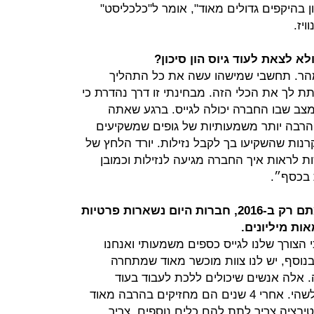
ן בהיקפים גדולים מאוד", אומר ל"כלכליסט"
יז.
לצאת לעוד גיוס הון סיכון?
מהר. תחשבי שמישהו עשה את כל התהליך
 לך את הכלי הזה. מבחינתי זו דרך נהדרת כי
מצב שבו החברה יכולה לגייס. ברגע שאתה
הרבה יותר משמעותיות של גופים שמשקיעים
נות שהשקיעו בך לקבל נזילות. יורד הלחץ של
לראות איך החברה מגיעה לנזילות וכמובן
 בכסף״.
אבל אתם חברה צעירה יחסית, קמתם רק ב-2016, חברות היום נשארות פרטיות
ות מיליונים.
 הצורך שלנו לגייס כספים משמעותי ואנחנו
וסף, יש לנו צוות מוכשר מאוד שמתחרה
 אלה אנשים שיכולים ללכת לעבוד בעוד
מקומות וצריך לתגמל אותם בצורה כלשהי. אחרי 4 שנים הם מחזיקים בהרבה מאוד
טיבציה צריך לתת להם כלים נוספים. צריך