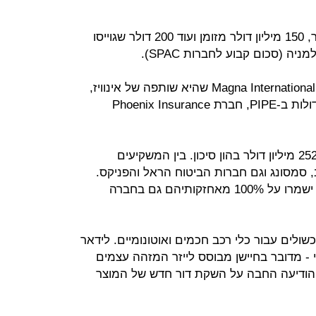
אינוויז תגייס מהעסקה 350 מיליון דולר, 150 מיליון דולר מזומן ועוד 200 דולר שגוייסו
אלה גוייסו בין השאר ממשקיעים כמו Magna International שהיא שותפה של אינוויז,
Antara Capital, אחת המשקיעות הגדולות ב-PIPE, חברת Phoenix Insurance
אינוויז נוסדה ב-2016 וגייסה עד היום 252 מיליון דולר בהון סיכון. בין המשקיעים
 סמסונג וגם חברות הביטוח הראל והפניקס.
מהחברה נמסר כי על המשקיעים בה ישמרו על 100% מאחזקותיהם גם בחברה
כשולים עבור כלי רכב חכמים ואוטונומיים. לידאר
 - מדובר בחיישן מבוסס לייזר המזהה עצמים
הודיעה החבה על השקת דור חדש של המוצר