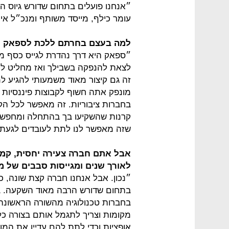
״אנחנו פועלים בתחום שדורש גיוס הו
עומר כילף, מייסד משותף ומנכ״ל אינוו
למה בעצם בחרתם ללכת לספאק ולא 
״ספאק היא דרך נהדרת לגייס כסף 
לצאת להנפקה בשבילך ואז מחליט לתת
זה גם קיצור מאוד משמעותי להגיע ל
מונפק אתה חשוף לקבוצות פיננסיות 
בחברות ציבוריות. זה מאפשר לכל הקר
קרנות שהשקיעו בך בהתחלה ומחפשות 
שזה מאפשר לנו לתת לעובדים לגעת
לאורך שנים ומגייסות סבבים של מא
״נכון. אבל אנחנו חברה קצת שונה, כי
בתחום שדורש הרבה מאוד השקעה. בנ
בחברות טכנולוגיה מהשורה הראשונה.
אופציות וכדי לתת להם עדיין את המו