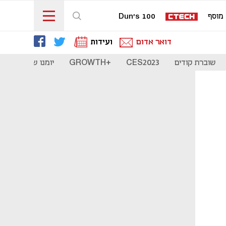
מוסף
Dun's 100
דואר אדום
ועידות
שוברת קודים
CES2023
+GROWTH
יומנו של סטארט