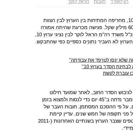
רון לאודר
חובות
הראל לוקר
בפתחו של שבוע מכריע בעניין ערוץ 10, מחריפה המתיחות בין הערוץ לבין הצוות
שמונה לפתרון בעיית חובותיו בהיקף 60 מיליון שקל. פגישה מכרעת שהיתה אמורה
להתקיים היום, בין הצוות בראשות מנכ"ל משרד רה"מ הראל לוקר לבין נציגי ערוץ 10,
הערוץ לא העביר נתונים כספיים כפי שהתבקש.
לבחינת הסדר בערוץ 10"
 לגיבוש הסדר החוב, לאחר שמועד חילוט
הערבויות של הערוץ שיועד ל־2 בספטמבר נדחה ב־45 יום כדי לנסות ולמצוא בזמן
, על פי ההסכם המסתמן, חובות העבר של
ל ייפרסו על פני תקופה של חמש שנים. עדיין קיימת
מחלוקת בנוגע לתשלום החובות השוטפים שצבר הערוץ בשנתיים האחרונות (2011-