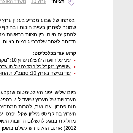
ערוץ 10
משרד האוצר
תגיות:
נדחתה לאחר שלדברי גורמים בצוות, 
קראו עוד בכלכליסט:
עיני על הוועדה להצלת ערוץ 10: "מקווה שלא ינסו לטרפד את עבודתה"
שטייניץ: "נקבל כל המלצה של הוועדה 
עוד נטישה בערוץ 10: סמנכ"לית התוכן עוברת לקשת
ביום שלישי יפוג האולטימטום שנקבע
הזה פתרון. עם זאת, למרות המתחים
הערוץ בהיקף 60 מיליון שק
2012) אותם הוא נדרש לשלם באופן מיידי.