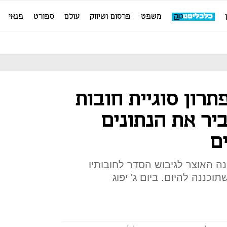
משפט
פרסום ושיווק
עולם
ספורט
פנאי
רון סוגיית חובות
א העביר את הנתונים
ם
 10 לצוות שמינה האוצר לגיבוש הסדר לחובותיו
כננה להיום. ביום ג' יפוג