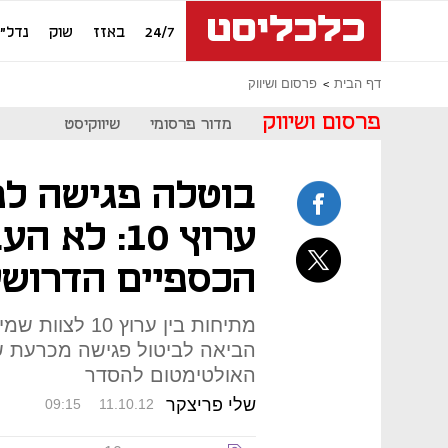
24/7
באזז
שוק
נדל"ן
דף הבית
פרסום ושיווק
פרסום ושיווק
מדור פרסומי
שיווקיסט
בוטלה פגישה לפת
ערוץ 10: ל
הכספיים הדרושי
מתיחות בין ערוץ
הביאה לביטול פגישה מכרעת שתו
האולטימטום להסדר
שלי פריצקר
09:15
11.10.12