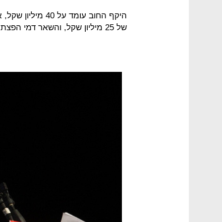
היקף החוב עומד על 
של 25 מיליון שקל, והשאר דמי הפצת שידורים על גבי ממיר עידן פלוס.