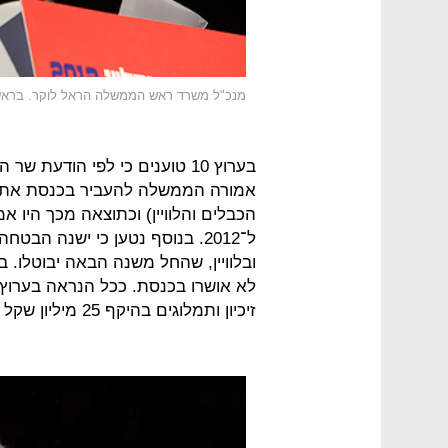
מנכ"ל משרד ראש הממשלה הראל לוקר. בראש 
בערוץ 10 טוענים כי לפי הודע
אמורה הממשלה להעביר בכנסת את חו
הכבלים והלוויין) וכתוצאה מכך היו אמ
ל־2012. בנוסף נטען כי ישנה 
ובלוויין, שהחל משנה הבאה יבוטלו. 
זיכיון ותמלוגים בהיקף 25 מיליון שקל במועד קבלת הרישיון ב־2013.