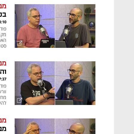
מנ
בכ
, 25.06.26
מקב
האם
סטרי
מנ
וה
, 18.06.26
וור
מחד
להשפעת ה-AI על הפ
מנ
מב