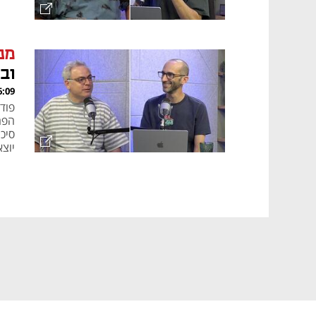
מנ
וב
, 14.05.26
יוצא