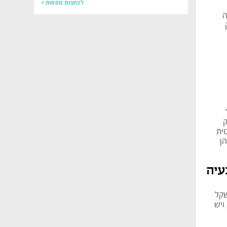
לכתבות נוספות >
תה
ל
ק
ית
ן
עיה
ת והשקל
ויש