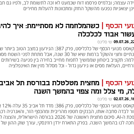
ידה עצמה; ובלמ״ס פרסמו דוח שכמעט לא זכה לתשומת לב, ולפיו גם חב
נן יצואניות נפגעו מהשקל החזק ומתכוונות להעלות מחירים
ועי הכסף
|
כשהמלחמה לא מסתיימת: איך להי
שור אבוד לכלכלה
22:14
שי סלינס
פודקאסט מנועי הכסף של כלכליסט, פרק 387: הגירעון במצב הטוב ביותר
בשנתיים וחצי והשקל ברמות שיא של 30 שנה, אבל מתחת לפני הש
למה: תקציב ביטחון שממשיך לתפוח מחייב בחירה בין פגיעה בשירותים
חיים, העלאת מסים או גירעון גדול - וכל מסלול מזין את האינפלציה
ועי הכסף
|
מחצית מטלטלת בבורסת תל אביב:
ה, מי צלל ומה צפוי בהמשך השנה
16:11
שי סלינס
פודקאסט מנועי הכ
ור לבדה סחבה אותו, הבנקים חטפו מהריבית ומהכסף הזר, והאנרגיה רכ
מהפכת ה-AI. סיכום מחצית ראשונה של 2026 בבורסה הישראלית, והצ
כה לנו בהמשך השנה. בפרק התארח ירדן רוז׳נסקי, עורך שוק ההון של
ליסט