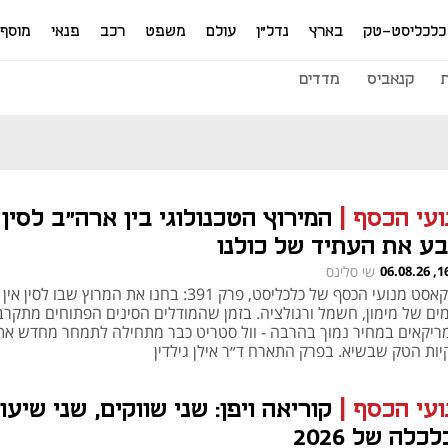
כלכליסט-טק
בארץ
נדל"ן
עולם
משפט
רכב
פנאי
מוסף
קנאביס
מדדים
ועי הכסף
|
המירוץ הטכנולוגי בין ארה״ב לסין
בע את העתיד של כולנו
16:00
שי סלינס
פודקאסט מנועי הכסף של כלכליסט, פרק 391: בחנו את המרוץ שבו לסין אין
ים של מימון, חשמל ורגולציה. בזמן שהמודלים הסינים הפתוחים מתקרב
ריקאים במחיר נמוך בהרבה - וול סטריט כבר מתחילה לתמחר מחדש את
יות הטק שבשיא. בפרק התארח ד״ר אילן גילדין
ועי הכסף
|
קוריאה ויפן: שני שווקים, שני שיעו
כלה של 2026