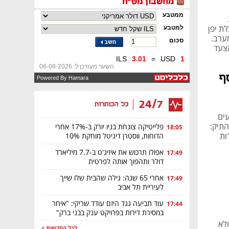
ת יפן
ערב.
צעד
ף
24/7
כל הכותרות
שקיעים
תיק:
פלייטיקה צונחת בניו יורק ב-17% אחרי
18:05
ות
הדוחות, ווסטרן דיגיטל מוחקת 10%
אפולו תרכוש את איזיג'ט ב-7.7 מיליארד
17:49
דולר ותהפוך אותה לפרטית
אחרי 65 שנה: גילה שהבית שלו שייך
17:49
לעיריית תל אביב
עוד תביעה נגד היזם עודד שריקי: "איחר
17:44
במסירת דירות בפרויקט ענק בבני ברק"
נט ולא
לכל החדשות >