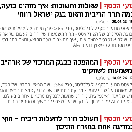
ועי הכסף
|
שאלות ותשובות: איך מזהים בועה,
מה תרד הריבית והאם בנק ישראל רווחי
18:10
שי סלינס
פודקאסט מנועי הכסף של כלכליסט, פרק 385: פרק מיוחד של שאלות שנא
וצת הטלגרם של הפודקאסט - מה המשמעות של החוב העצום של ארה״
 יש לה אינטרס לצמצם אותו, איך מחשבים שכר ממוצע והאם התנודתיות
ט מסמנת על פיצוץ בועת ה-AI
ועי הכסף
|
המהפכה בבנק המרכזי של ארה״ב 
משמעות לשווקים
17:37
שי סלינס
פודקאסט מנועי הכסף של כלכליסט, פרק 384: יושב הראש החדש של הפ
ש, מאותת על שינוי עומק - מחיקת התחזיות של הבנק, צמצום המאזן והג
ש של יעד האינפלציה. מה המשמעות לבנקים מרכזיים אחרים בעולם,
ריון, ולבנק ישראל שצפוי להמשיך ולהפחית ריבית
ועי הכסף
|
העולם חוזר להעלות ריבית - חוץ
מדינה אחת במזרח התיכון