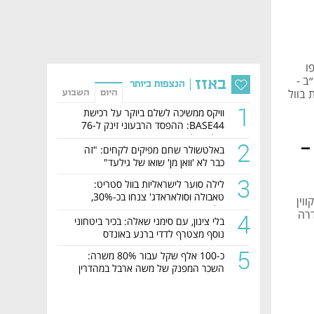
ספו
ב -
באזז
הנצפות ביותר
 בוול
היום
השבוע
1
וויקס ממשיכה לשלם ביוקר על רכישת
BASE44: ההפסד הרבעוני זינק ל-76
מיליון דולר
2
-
באלטשולר שחם מפיקים לקחים: "זה
כבר לא 'וואן מן' שואו של גילעד"
3
לילה סוער לישראליות בוול סטריט:
טאבולה וסולאראדג' צנחו בכ-30%,
ד, קווין
קלטורה זינקה ב-35%
דרה
4
בלי צינון, עם סימני שאלה: בכיר ביטחוני
נוסף מצטרף לדדי ברנע באונדס
5
כ-100 אלף שקל עבור 80% משרה:
השכר המפנק של משה ארבל במהדרין
נחשף