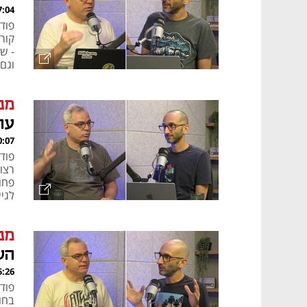
, 30.07.26
קור
- ש
וגם
הבא 
מנ
עו
, 23.07.26
רצו
פחות
לגי
מנ
הש
, 16.07.26