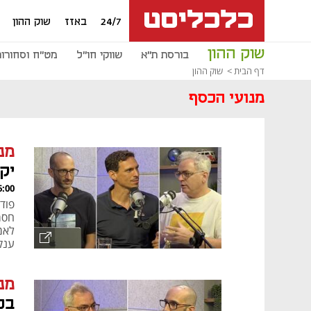
24/7
באזז
שוק ההון
שוק ההון
בורסת ת"א
שווקי חו"ל
מט"ח וסחורות
דף הבית
שוק ההון
מנועי הכסף
מנ
יק
, 06.08.26
חסמ
לאמ
ענק
מנ
בכל