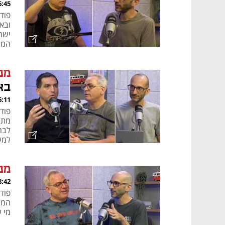
, 11.06.26
ובא
ישר
המה
מנ
בא
, 04.06.26
מתח
לבח
למע
מלו
מנ
, 28.05.26
המש
מי 