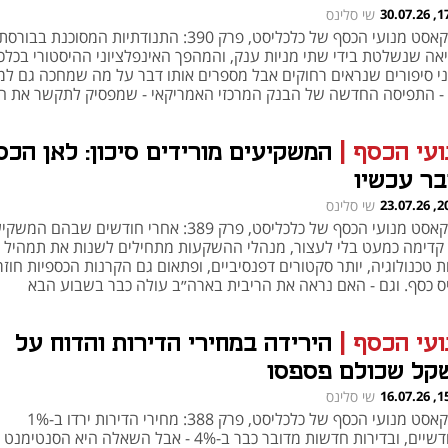
17:04
שי סלינס
פודקאסט מנועי הכסף של כלכליסט, פרק 390: התנודתיות המסוכנת בבורסת
יאה שנשלטת בידי שתי מניות ענק, והמהפך האינפלציוני ההיסטורי בכלכל
ני סיפורים שנראים רחוקים אבל מספרים אותו דבר על מה שמחכה גם למ
 - התפיסה החדשה של הבנק המרכזי האמריקאי - שמפסיק לתקשר את ה
ונוגעת לכיס של כולנו
ועי הכסף
|
המשקיעים מורידים סיכון: לאן הכס
בר עכשיו
20:07
שי סלינס
פודקאסט מנועי הכסף של כלכליסט, פרק 389: אחרי חודשים שבהם המ
 קדימה כמעט בלי לעצור, מנהלי ההשקעות מתחילים לשנות את תמהיל ה
 טכנולוגיה, יותר סקטורים דפנסיביים, ופתאום גם הקרנות הכספיות חוזר
יס כסף. וגם - האם נראה את הריבית בארה״ב עולה כבר בשבוע הבא
ועי הכסף
|
הירידה במחירי הדירות והדוח על
קל שכולם פספסו
15:26
שי סלינס
פודקאסט מנועי הכסף של כלכליסט, פרק 388: מחירי הדירות ירדו ב-1%
בחודשיים, ובדירות חדשות מדובר כבר ב-4% - אבל השאלה היא הסנטימ