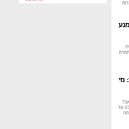
רות
מנע
 שלו
טח מסתתרת
 מי
סף של כלכליסט, פרק 386: מדד תל אביב 35 עלה 12% אבל
בה על
צה למה