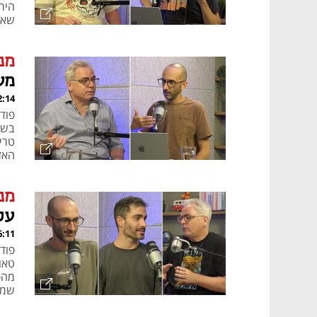
היר
שאי
מנ
מע
, 09.07.26
טרי
האזר
מנ
על
, 02.07.26
טאו
שמח
כלכ