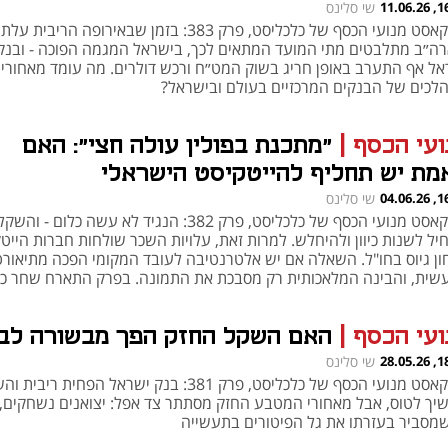
16:45
שי סלינס
פודקאסט מנועי הכסף של כלכליסט, פרק 383: בזמן שבאירופה הריבית על
רה״ב מתלבטים מתי המועד המתאים לכך, בישראל המגמה הפוכה - ובנק
אל אף התערב באופן חריג בשוק המט״ח ורכש דולרים. מה עומד מאחורי
לכים של הבנקים המרכזיים בעולם ובישראל?
ועי הכסף
|
״מתכנת בפולין עולה חצי״: האם
מת יש תחליף להייטקיסט הישראלי
16:11
שי סלינס
פודקאסט מנועי הכסף של כלכליסט, פרק 382: הנגיד לא עשה כלום - והשק
יל לשנות כיוון ולהיחלש. למרות זאת, עלויות השכר שולחות חברות הייט
ון גיוס בחו"ל. השאלה אם יש אלטרנטיבה לעובד המקומי הפכה מתיאורט
שית, והבינה המלאכותית רק מסבכת את התמונה. בפרק התארח שחר כה
סיד קפיטל
ועי הכסף
|
האם השקל החזק הפך מבשורה לב
18:42
שי סלינס
פודקאסט מנועי הכסף של כלכליסט, פרק 381: בנק ישראל הפחית ריבי
יך לטוס, אבל מאחורי המטבע החזק מסתתר צד אפל: יצואנים נשחקים, 
שמסביר בעזרתו את גל הפיטורים בתעשייה