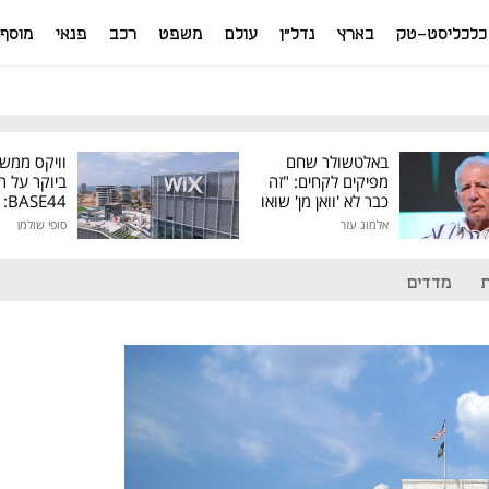
כלכליסט-טק
בארץ
נדל"ן
עולם
משפט
רכב
פנאי
מוסף
באלטשולר שחם
וויקס ממש
מפיקים לקחים: "זה
ביוקר על ר
כבר לא 'וואן מן' שואו
44
של גילעד"
אלמוג עזר
סופי שולמן
מיליון דולר
מדדים