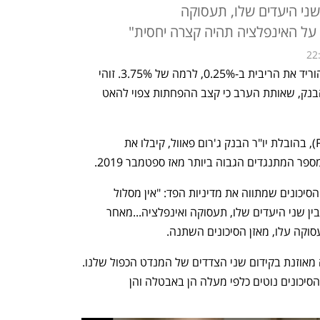
 שני היעדים שלו, תעסוקה
על האינפלציה תהיה קצרה יחסית"
22
הבנק המרכזי של ארה"ב, הפדרל ריזרב, הוריד את הריבית ב-0.25%, לרמה של 3.75%. זוהי 
הפחתת הריבית השלישית ברציפות של הבנק, שאותת הערב כי קצב ההפחתות צפוי להאט 
חברי ועדת השוק הפתוח של הפד (FOMC), בהובלת יו"ר הבנק ג'רום פאוול, קיבלו את 
 המתנגדים הגבוה ביותר מאז ספטמבר 2019.
במסיבת העיתונאים התייחס פאוול למאזן הסיכונים שמתווה את מדיניות הפד: "אין מסלול 
נטול-סיכון למדיניות, הבנק המרכזי מנווט בין שני היעדים שלו, תעסוקה ואינפלציה...מאחר 
וקה עלו, מאזן הסיכונים השתנה. 
המסגרת שלנו מחייבת אותנו לנקוט גישה מאוזנת בקידום שני הצדדים של המנדט הכפול שלנו. 
מספר גדול מאוד של משתתפים מסכים שהסיכונים נוטים כלפי מעלה הן באבטלה והן 