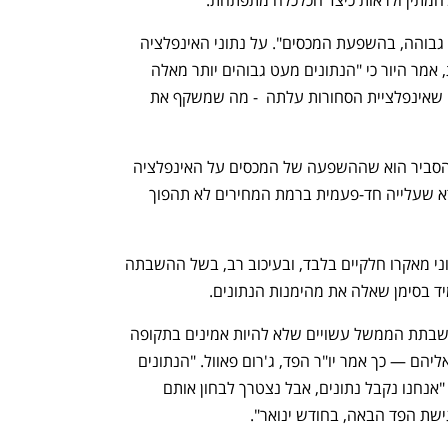
להמתין ולראות כיצד הכלכלה מתפתחת."
היו"ר ציין עוד כי "האינפלציה נותרה מעט גבוהה, בהשפעת המכסים". על נתוני האינפלציה 
שפורסמו עד כה, מאז ההשבתה הפדרלית, אמר היור כי "הנתונים מעט גבוהים יותר מאלה 
מאלה שנרשמו מוקדם יותר השנה, משום שאינפלציית הסחורות עלתה  - מה שמשקף את 
בהקשר זה אמר היו"ר כי "תרחיש הבסיס הסביר הוא שההשפעה של המכסים על האינפלציה 
תהיה קצרה יחסית. החובה שלנו היא לוודא שעלייה חד-פעמית ברמת המחירים לא תהפוך 
ההחלטה היום התקבלה, כשבידי הפד נתוני מאקרו חלקיים בלבד, ובעיכוב רב, בשל ההשבתה 
ד בסימן שאלה את מהימנות הנתונים. 
דוחות כלכליים חשובים שהתעכבו בשל השבתת הממשל עשויים שלא להיות אמינים בתקופה 
הקרובה, ואין להתייחס אליהם כמובנים מאליהם — כך אמר יו"ר הפד, ג'רום פאוול. "הנתונים 
שיצאו עשויים להיות מעוותים," הוא אמר. "אנחנו נקבל נתונים, אבל נצטרך לבחון אותם 
שת הפד הבאה, בחודש ינואר". 