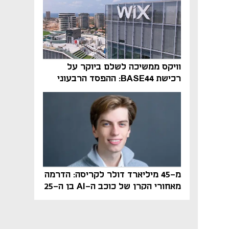
וויקס ממשיכה לשלם ביוקר על
רכישת BASE44: ההפסד הרבעוני
זינק ל-76 מיליון דולר
מ-45 מיליארד דולר לקריסה: הדרמה
מאחורי הקרן של כוכב ה-AI בן ה-25