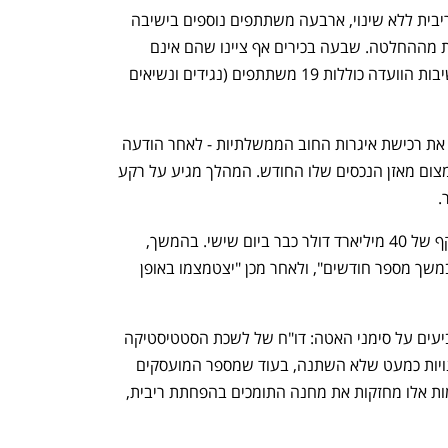
בנוסף לשני הקולות שרצו להשאיר את הריבית ללא שינוי, ארבעה משתתפים נוספים בישיבה 
שאינם בעלי זכות הצבעה הביעו הסתייגות מההחלטה. שבעה בכירים אף ציינו שהם אינם 
תומכים בהפחתות כלל בשנה הקרובה. ישיבות הוועדה כוללות 19 משתתפים (נגידים ונשיאים 
לצד החלטת הריבית, הודיע הפד כי יחדש את רכישת איגרות החוב הממשלתיות - לאחר הודעה 
מהישיבה באוקטובר, שלפיה יפסיק את צמצום מאזן הנכסים שלו החודש. המהלך מגיע על רקע 
.
הבנק יחל ברכישת אג"ח ממשלתיות בהיקף של 40 מיליארד דולר כבר ביום שישי. בהמשך, 
צפויות הרכישות "להישאר ברמה גבוהה במשך מספר חודשים", ולאחר מכן "יצטמצמו באופן 
ברקע, נתוני שוק העבודה האחרונים מצביעים על סימני האטה: דו"ח של לשכת הסטטיסטיקה 
האמריקאית הראה כי מספר המשרות הפנויות כמעט שלא השתנה, בעוד שמספר המועסקים 
החדשים ירד ומספר המפוטרים עלה. מגמות אלו מחזקות את מחנה התומכים בהפחתת ריבית, 