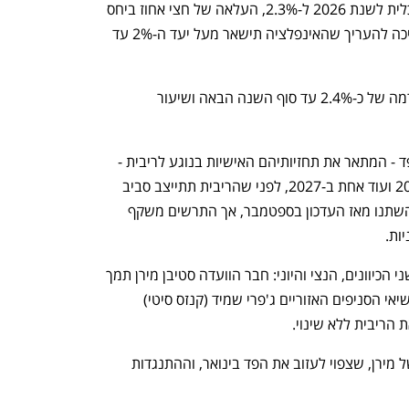
הוועדה העלתה את תחזית הצמיחה הכלכלית לשנת 2026 ל-2.3%, העלאה של חצי אחוז ביחס 
לתחזית של ספטמבר. עם זאת, היא ממשיכה להעריך שהאינפלציה תישאר מעל יעד ה-2% עד 
לפי התחזיות, האינפלציה צפויה להאט לרמה של כ-2.4% עד סוף השנה הבאה ושיעור 
תרשים התחזיות (dot plot) של בכירי הפד - המתאר את תחזיותיהם האישיות בנוגע לריבית - 
הצביע על הפחתה אחת בלבד בשנת 2026 ועוד אחת ב-2027, לפני שהריבית תתייצב סביב 
יעד ארוך טווח של כ-3%. תחזיות אלו לא השתנו מאז העדכון בספטמבר, אך התרשים משקף 
ות.
ההתנגדויות להחלטת הריבית שוב היו משני הכיוונים, הנצי והיוני: חבר הוועדה סטיבן מירן תמך 
בהפחתה חדה יותר של חצי אחוז, בעוד נשיאי הסניפים האזוריים ג'פרי שמיד (קנזס סיטי) 
 הריבית ללא שינוי. 
זו הייתה ההתנגדות השלישית ברציפות של מירן, שצפוי לעזוב את הפד בינואר, וההתנגדות 