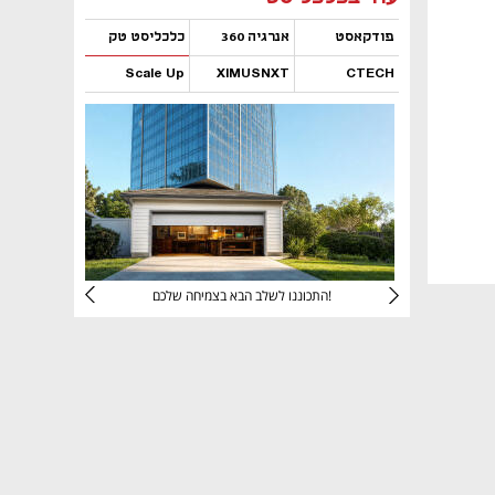
פודקאסט
אנרגיה 360
כלכליסט טק
Scale Up
XIMUSNXT
CTECH
נפתח בכרטיסייה חדשה
נפתח בכרטיסייה חדשה
נפתח בכרטיסייה חדשה
נפתח בכרטיסייה חדשה
יניהם
התכוננו לשלב הבא בצמיחה שלכם!