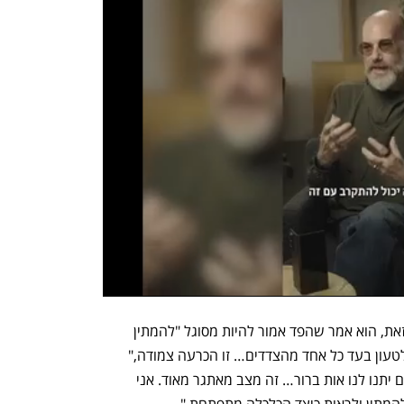
פאוול כינה זאת "מצב מאתגר מאוד". עם זאת, הוא אמר שהפד אמור להיות מסוגל "להמתין 
ולראות כיצד הכלכלה מתפתחת. אני יכול לטעון בעד כל אחד מהצדדים… זו הכרעה צמודה," 
אמר פאוול. "אנחנו תמיד מקווים שהנתונים יתנו לנו אות ברור… זה מצב מאתגר מאוד. אני 