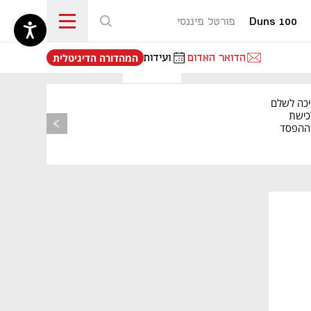
Duns 100
פורטל פיננסי
נפתח בכרטיסייה חדשה
הדואר האדום
ועידות
המהדורה הדיגיטלית
יכה לשלם
כישת
BASE: ההפסד
הרבעוני זינק ל-76