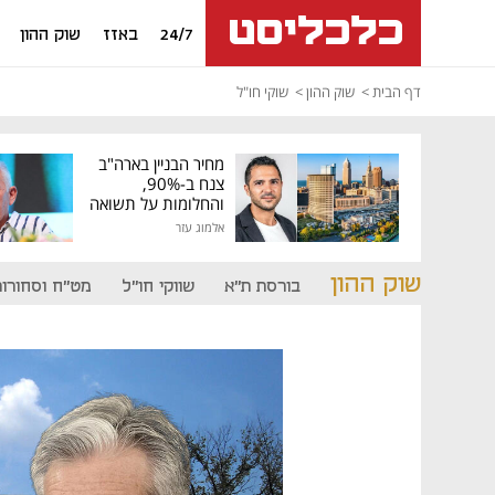
24/7
באזז
שוק ההון
דף הבית
שוק ההון
שוקי חו"ל
מחיר הבניין בארה"ב
צנח ב-90%,
והחלומות על תשואה
גבוהה התנפצו
אלמוג עזר
שוק ההון
בורסת ת"א
שווקי חו"ל
מט"ח וסחורות