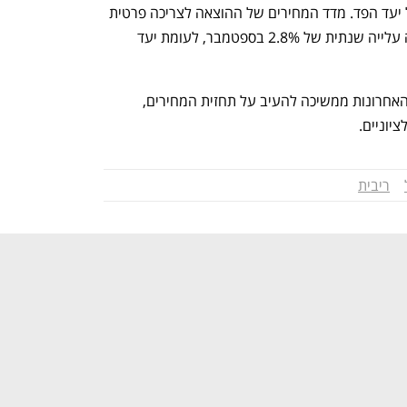
במקביל, האינפלציה בארה"ב נותרת מעל יעד הפד. מדד המחירים של ההוצאה לצריכה פרטית 
- מדד האינפלציה החביב על הפד - הראה עלייה שנתית של 2.8% בספטמבר, לעומת יעד 
נפתח בכרטיסייה חדשה
נפתח בכרטיסייה חדשה
בנוסף, השפעת המכסים שהוטלו בשנים האחרונות ממשיכה להעיב על תחזית המחירים, 
יוניים.
ריבית
ענף במתח גבוה
מדברים כלכלה, עסקים ומה שב