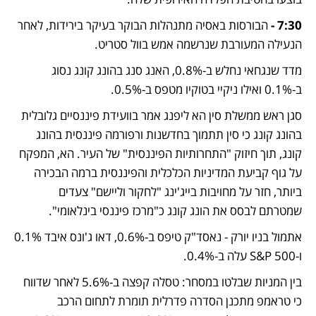
7:30 - 
הבורסות באסיה מתנהלות הבוקר בעיקר בירידות, לאחר 
הנעילה המעורבת שנרשמה אמש בוול סטריט.
מדד שנגחאי נחלש ב-0.8%, האנג סנג בהונג קונג נסוג 
ב-0.1% ואילו ניקיי בטוקיו מטפס ב-0.5%.
סגן ראש ממשלת סין הא ליפנג אמר בוועידת פיננסיים גלובלית 
בהונג קונג כי סין תתמוך בחדשנות ורפורמה פיננסית בהונג 
קונג, תוך חיזוק "התחרותיות הפיננסית" של העיר. הא, המפקח 
על גוף קביעת המדיניות הכלכלית והפיננסית ברמה הבכירה 
ביותר, חזר על מחויבות בייג'ינג "לחקור וליישם" צעדים 
שמטרתם לבסס את הונג קונג כ"מרכז פיננסי בינלאומי".
אתמול בניו יורק - נאסד"ק טיפס ב-0.6%, דאו ג'ונס איבד 0.1% 
ו-S&P 500 עלה ב-0.4%. 
בין המניות שבלטו במסחר: טסלה קפצה ב-5.6% לאחר שדווח 
כי טראמפ מתכנן הסדרה פדרלית תומרת לתחום הרכב 