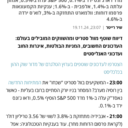
מדד דאו ג'ונס ירד ב-0.1%, S&P 500 עלה ב-0.5%; אמזון
עלתה ב-1.4%, אלפבית - ב-1.6%; ענקיות הקמעונאות
פרסמו דוחות: וולמארט התחזקה ב-3%, לוא'ס ירדה
ב-4.6%
שיר רייטר
|
23:07, 19.11.24
דיווח שוטף מוול סטריט ומהשווקים המובילים בעולם: 
נפתח בכרטיסייה חדשה
נפתח בכרטיסייה חדשה
העדכונים החשובים, המניות הבולטות, איגרות החוב 
ועדכוני האנליסטים
הצטרפו לעדכונים שוטפים בערוץ הטלגרם של מדור שוק ההון 
בכלכליסט
23:00 - 
המשקיעים בוול סטריט "שכחו" את 
המתיחות החדשה
בין רוסיה מערב? המסחר בניו יורק הסתיים ברובו בעליות - כאשר 
נאסד"ק עלה ב-1% מדד S&P 500 הוסיף 0.5%, ודאו ג'ונס 
ירד ב-0.1%.
21:00 - 
אנבידיה מתחזקת ב-3.8% לשווי של 3.56 טריליון דולר 
(לקראת פרסום הדוחות מחר). עוד בענקיות הטכנולוגיה: אפל 