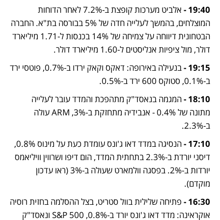
19:40 - 
אלביט מערכות קופצת ב-7.2% לאחר הדוחות 
המוצלחים, בהמשך לעלייה חדה של 5% בבורסה בת"א. החברה 
הבטחונית דיווחה על צמיחה של 14% בכנסות ל-1.71 מיליארד 
דולר, מול ציפיות אנליסטים ל-1.60 מיליארד דולר. 
19:15 - 
בנעילה באירופה: דאקס וקאק ירדו ב-0.7%, פוטסי ירד 
ב-0.1%, סטוקס 600 ירד ב-0.5%. 
18:10 - 
המגמה בנאסד"ק מתהפכת והמדד עובר לעלייה 
מתונה של 0.4% - אנבידיה מתחזקת ב-3%, ARM עולה 
ב-2.3%. 
17:10 - 
הנסיגה במדד דאו ג'ונס עומדת כעת על מינוס 0.8%, 
דיסני יורדת ב-2.3% בתחתית המדד, הום דיפו ושרווין וויליאמס 
יורדות ב-2%. בפסגה וולמארט שעולה ב-3% (ראו עדכון 
מוקדם). 
16:30 - 
פתיחה שלילית בוול סטריט, בצל ההסלמה בחזית רוסיה 
אוקראינה: מדד דאו ג'ונס יורד ב-0.8%, S&P 500 ונאסד"ק 