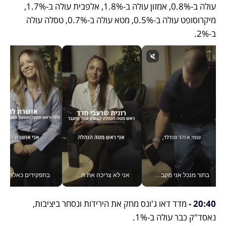
עולה ב-0.8%, אמזון עולה ב-1.8%, אלפבית עולה ב-1.7%, 
מיקרוסופט עולה ב-0.5%, מטא עולה ב-0.7%, טסלה עולה 
ב-2%. 
בתור מנכל אני מקבל מאות החלטות ביום, וה- Galaxy Z Fold8 Ultra עוזר לי לחתוך אותן מהר יותר_v
אני לא צריכה את המשרד: רונית שרעבי-חדד מנהלת ארגון של 30000 עובדים מכל מקום_v
בתפקידים כאלה אי אפשר לח
20:40 -
 מדד דאו ג'ונס מחק את הירידות ונסחר ביציבות, 
נאסד"ק כבר עולה ב-1%. 