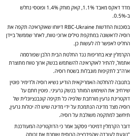
מדד דאקס מאבד 1.1%, קאק מוחק 1.4% ופוטסי נחלש 
ב-0.5%.
בסוכנות החדשות RBC-Ukraine דיווחו שאוקראינה תקפה את 
רוסיה לראשונה במתקפת טילים ארוכי טווח, לאחר שממשל ביידן 
החליט לאפשר לה לעשות כן. 
הקרמלין יצא בחריפות נגד החלטת הבית הלבן שפורסמה 
אתמול, להתיר לאוקראינה להשתמש בנשק ארוך טווח מתוצרת 
ארה"ב לתקיפות מוגבלות בשטח רוסיה.
בתגובה להחלטה האמריקאית הודיע נשיא רוסיה ולדימיר פוטין 
שירחיב את השימוש המותר בנשק גרעיני. פוטין חתם על 
דוקטרינת גרעין מורחבת שלפיה כל תקיפה קונבנציונלית של 
רוסיה מצד מדינה הנתמכת על ידי מדינה שיש לה יכולות גרעין, 
תיחשב למתקפה משולבת על רוסיה.
דובר הקרמלין דמיטרי פסקוב אמר כי הדוקטרינה המעודכנת 
"נוגעת לעובדה שהפדרציה הרוסית שומרת את זכותה 