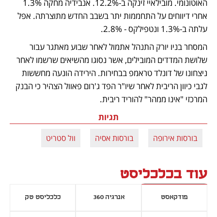
האוטונומי. מובילאיי זינקה ב-12.2%. אנבידיה מחקה 1.3% 
אחרי דיווחים על התחממות יתר בשבב החדש מתוצרתה. אפל 
עלתה ב-1.3% ונטפילקס - 2.8%.
המסחר בניו יורק התנהל אתמול לאחר שבוע מאתגר עבור 
שלושת המדדים המובילים, אשר נסוגו מהשיאים שרשמו לאחר 
ניצחונו של דונלד טראמפ בבחירות. הירידה הונעה מחששות 
לגבי כיוון הריבית לאחר שיו"ר הפד ג'רום פאוול הצהיר כי הבנק 
המרכזי "אינו ממהר" להוריד ריבית.
תגיות
בורסות אירופה
בורסות אסיה
וול סטריט
עוד בכלכליסט
פודקאסט
אנרגיה 360
כלכליסט טק