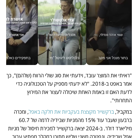
בתור מנכל אני מקבל מאות החלטות ביום, וה- Galaxy Z Fold8 Ultra עוזר לי לחתוך אותן מהר יותר_v
כלכליסט דיגיטל "חינוך הוא המשימה של החיים שלי"_v
בתפקידים כאלה אי אפשר לח
"ראיתי את המוצר עובד, וידעתי את סוג שולי הרווח (שלהם)", כך 
אמר באפט ב-2018. "לא ידעתי מספיק על הטכנולוגיה כדי 
לדעת האם זו באמת האחת שיכולה לעצור את המירוץ 
התחרותי". 
במקביל, 
ברקשייר מקצצת בעקביות את חלקה באפל
, ומכרה 
ברבעון שעבר עוד 15% מהמניות שבידיה לרמה של 60.7 
מיליארד דולר. ב-2024 יצאה ברקשייר למכירת חיסול של מניות 
אפל שבידיה, ונפטרה משני שליש מתוכן במהלך מפתיע עבור 