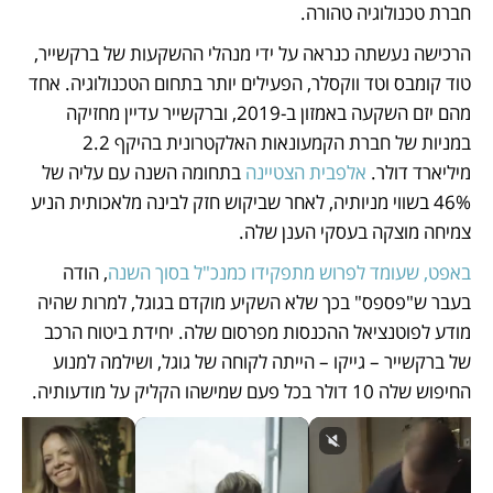
חברת טכנולוגיה טהורה. 
הרכישה נעשתה כנראה על ידי מנהלי ההשקעות של ברקשייר, 
טוד קומבס וטד ווקסלר, הפעילים יותר בתחום הטכנולוגיה. אחד 
מהם יזם השקעה באמזון ב-2019, וברקשייר עדיין מחזיקה 
במניות של חברת הקמעונאות האלקטרונית בהיקף 2.2 
מיליארד דולר. 
אלפבית הצטיינה 
בתחומה השנה עם עליה של 
46% בשווי מניותיה, לאחר שביקוש חזק לבינה מלאכותית הניע 
צמיחה מוצקה בעסקי הענן שלה. 
באפט, שעומד לפרוש מתפקידו כמנכ"ל בסוך השנה
, הודה 
בעבר ש"פספס" בכך שלא השקיע מוקדם בגוגל, למרות שהיה 
מודע לפוטנציאל ההכנסות מפרסום שלה. יחידת ביטוח הרכב 
של ברקשייר – גייקו – הייתה לקוחה של גוגל, ושילמה למנוע 
החיפוש שלה 10 דולר בכל פעם שמישהו הקליק על מודעותיה. 