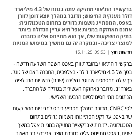
ברקשייר הת'אווי מחזיקה עתה בנתח של 4.3 מיליארד
דולר מענקית החיפוש; מדובר במהלך יוצא דופן לוורן
באפט, המסתייג משמות גדולים בתחום הטכנולוגיה;
אמנם האחזקה במניות אפל היא עדיין הגדולה ביותר
בתיק ההשקעות שלו, אך הוא מתייחס אליה כחברה
למוצרי צריכה - ובמקרה זה גם ממשיך במימוש המניות
חדשות חוץ
|
09:53, 15.11.25
ברקשייר הת'אווי בהובלת וורן באפט חשפה השקעה חדשה - 
נפתח בכרטיסייה חדשה
נפתח בכרטיסייה חדשה
נפתח בכרטיסייה חדשה
בסך של 4.3 מיליארד דולר - באלפבית, החברה האם של גוגל. 
כך עולה ממסמכים שהוגשו הלילה (שבת) לרשויות הרגולציה 
בארה"ב. מדובר באחזקה העשירית בגודלה של החברה. 
הנתונים מתייחסים לסיום הרבעון השלישי.
לפי CNBC, מדובר במהלך מפתיע ביחס למדיניות ההשקעות 
של באפט על רקע הסתייגותו משמות גדולים בתחום 
הטכנולוגיה. למרות שברקשייר מחזיקה במניות אפל במשך 
שנים, באפט מתייחס אליה כחברת מוצרי צריכה יותר מאשר 