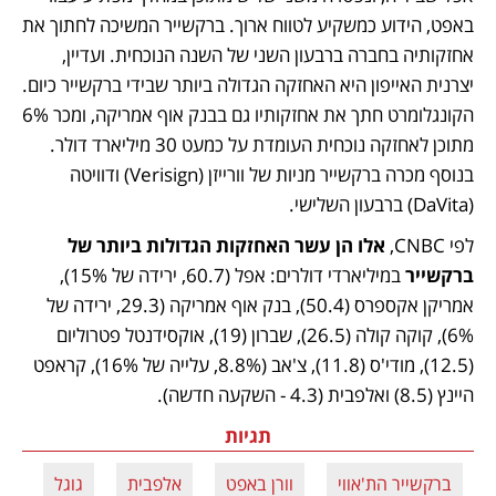
באפט, הידוע כמשקיע לטווח ארוך. ברקשייר המשיכה לחתוך את 
אחזקותיה בחברה ברבעון השני של השנה הנוכחית. ועדיין, 
יצרנית האייפון היא האחזקה הגדולה ביותר שבידי ברקשייר כיום. 
הקונגלומרט חתך את אחזקותיו גם בבנק אוף אמריקה, ומכר 6% 
מתוכן לאחזקה נוכחית העומדת על כמעט 30 מיליארד דולר. 
בנוסף מכרה ברקשייר מניות של וורייזן (Verisign) ודוויטה 
(DaVita) ברבעון השלישי. 
לפי CNBC, 
אלו הן עשר האחזקות הגדולות ביותר של 
ברקשייר
 במיליארדי דולרים: אפל (60.7, ירידה של 15%), 
אמריקן אקספרס (50.4), בנק אוף אמריקה (29.3, ירידה של 
6%), קוקה קולה (26.5), שברון (19), אוקסידנטל פטרוליום 
(12.5), מודי'ס (11.8), צ'אב (8.8%, עלייה של 16%), קראפט 
היינץ (8.5) ואלפבית (4.3 - השקעה חדשה).
תגיות
ברקשייר הת'אווי
וורן באפט
אלפבית
גוגל
אפ