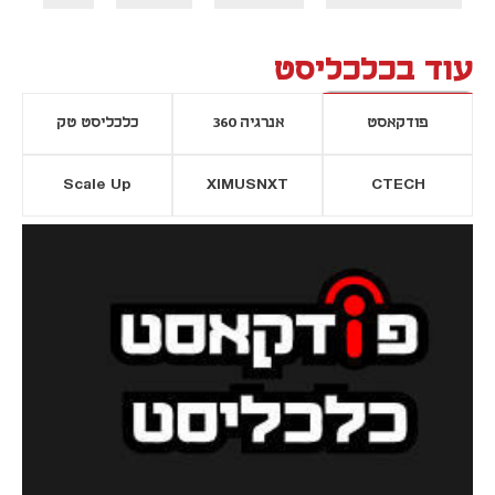
עוד בכלכליסט
פודקאסט
אנרגיה 360
כלכליסט טק
Scale Up
XIMUSNXT
CTECH
יסייה חדשה
נפתח בכרטיסייה חדשה