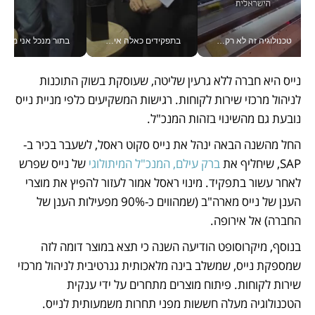
טכנולוגיה זה לא רק בהייטק: גם תעשיית המזון הישראלית מאמצת כלי AI, אוטומציה וניתוח דאטה בזמן אמת
בתפקידים כאלה אי אפשר לחכות: אושרת לוי מניעה השקעות ענק מהטלפון_v
בתור מנכל אני מקבל מאות הח
נייס היא חברה ללא גרעין שליטה, שעוסקת בשוק התוכנות 
לניהול מרכזי שירות לקוחות. רגישות המשקיעים כלפי מניית נייס 
נובעת גם מהשינוי בזהות המנכ"ל. 
החל מהשנה הבאה ינהל את נייס סקוט ראסל, לשעבר בכיר ב-
SAP, שיחליף את 
ברק עילם, המנכ"ל המיתולוגי
 של נייס שפרש 
לאחר עשור בתפקיד. מינוי ראסל אמור לעזור להפיץ את מוצרי 
הענן של נייס מארה"ב (שמהווים כ-90% מפעילות הענן של 
החברה) אל אירופה.
בנוסף, מיקרוסופט הודיעה השנה כי תצא במוצר דומה לזה 
שמספקת נייס, שמשלב בינה מלאכותית גנרטיבית לניהול מרכזי 
שירות לקוחות. פיתוח מוצרים מתחרים על ידי ענקית 
הטכנולוגיה מעלה חששות מפני תחרות משמעותית לנייס. 