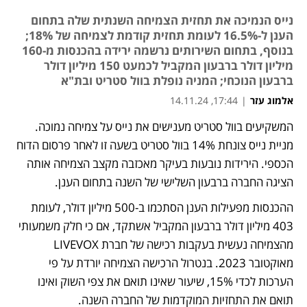
נייס הנמיכה את תחזית הצמיחה השנתית שלה בתחום
הענן ל-16.5% לעומת תחזית קודמת לצמיחה של 18%;
בנוסף, בתחום השירותים נרשמה ירידה בהכנסות מ-160
מיליון דולר ברבעון המקביל לכמעט 150 מיליון דולר
ברבעון הנוכחי; המניה נופלת בוול סטריט ובת"א
אלמוג עזר
|
17:44, 14.11.24
המשקיעים בוול סטריט מענישים את נייס על צמיחה נמוכה. 
נפתח בכרטיסייה חדשה
מניית נייס צונחת 14% בוול סטריט בשעה זו לאחר פרסום הדוח 
הכספי. הירידות נובעות בעיקר מאכזבה מקצב הצמיחה אותה 
הציגה החברה ברבעון השלישי של השנה בתחום הענן. 
ההכנסות מפעילות הענן הסתכמו ב-500 מיליון דולר, לעומת 
403 מיליון דולר ברבעון המקביל אשתקד, אם כי חלק משמעותי 
מהצמיחה נעשית בעקבות רכישה של חברת LIVEVOX 
מאוקטובר 2023. בנטרול הרכישה הצמיחה יורדת על פי 
הערכות לכדי 15%, שיעור שאינו תואם את צפי השוק ואינו 
תואם את התחזיות המוקדמות של החברה השנה. 