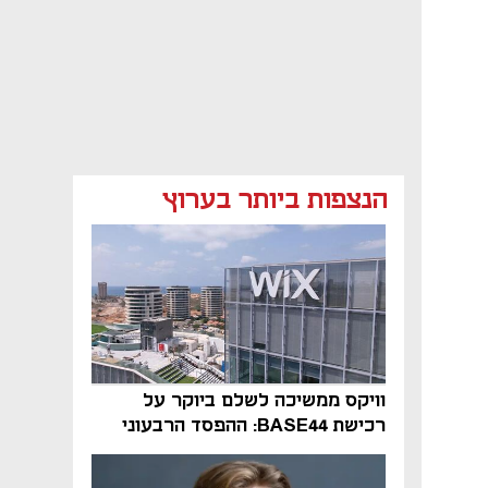
הנצפות ביותר בערוץ
וויקס ממשיכה לשלם ביוקר על
רכישת BASE44: ההפסד הרבעוני
זינק ל-76 מיליון דולר