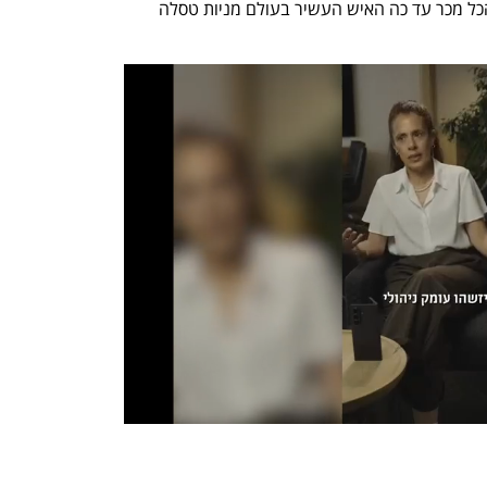
בשווי של 1.01 מיליארד דולר. כך שבסך הכל מכר עד כה האיש העשיר בעולם מניות טסלה 