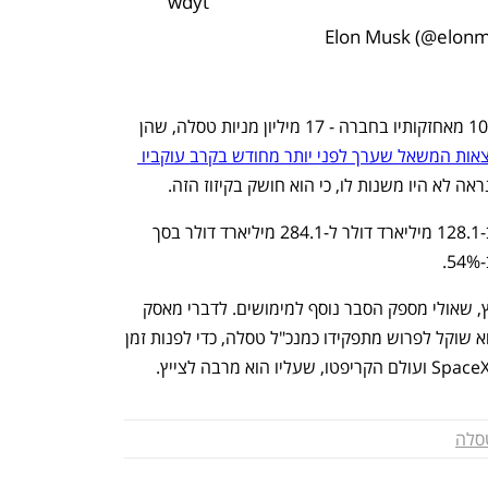
wdyt
כדי לזכות בקיזוז המס, על מאסק למכור 10% מאחזקותיו בחברה - 17 מיליון מניות טסלה, שהן 
תוצאות המשאל שערך לפני יותר מחודש בקרב עוקביו 
אה לא היו משנות לו, כי הוא חושק בקיזוז הזה.
שווי אחזקותיו של מאסק עלה רק השנה ב-128.1 מיליארד דולר ל-284.1 מיליארד דולר בסך 
אולם למכירת המניות הפעם נלווה גם ציוץ, שאולי מספק הסבר נוסף למימושים. לדברי מאסק 
(לא ברור אם הוא מתכוון לכך ברצינות), הוא שוקל לפרוש מתפקידו כמנכ"ל טסלה, כדי לפנות זמן 
סלה