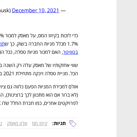
December 10, 2021
— Elon Musk (@elonmusk)
1.7% מכלל מניות החברה בשוק. כך ש
בטוויטר
, האם למכור מניות טסלה, ככל הנר
הכל. מניית טסלה זינקה מתחילת 2021 ב-54%.
לפרויקטים אחרים, כמו חברת החלל שלו SpaceX ועולם הקריפטו, שעליו הוא מרבה לצייץ.
תגיות:
קיזוז מס
אלון מאסק
ט