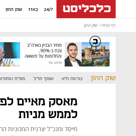
24/7
באזז
שוק ההון
דף הבית
שוק ההון
מחיר הבניין בארה"ב
צנח ב-90%,
כלכליסט
דיגיטל
והחלומות על תשואה
גבוהה התנפצו
אלמוג עזר
שוק ההון
בורסת ת"א
שווקי חו"ל
מט"ח וסחורות
מאסק מאיים לפ
לממש מניות
מייסד ומנכ"ל יצרנית המכוניות הח