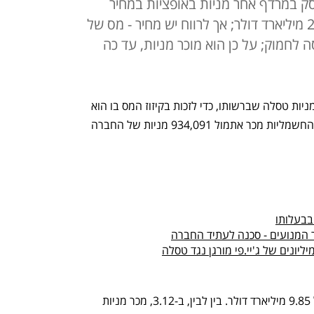
ק במרדף אחר מניות באופציות במחיר
חלומי, כשהרווח הצפוי עומד על 28 מיליארד דולר; אך לרווח יש מחיר - מס של
סה לחמוק; על כן הוא מוכר מניות, עד כה
אלון מאסק ממשיך במסע המימושים של מניות טסלה שברשותו, כדי לזכות בקיזוז המס בו הוא 
כה חושק: מייסד ומנכ"ל יצרנית המכוניות החשמליות מכר אתמול 934,091 מניות של החברה 
בבעלותו
יונים של ג'יי.פי מורגן נגד טסלה
בחודש שעבר מכר מאסק מניות בשווי של 9.85 מיליארד דולר. בין לבין, ב-3.12, מכר מניות 