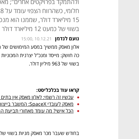
ולהתמקד בפרויקטים אחרים"; מאס
15 מיליארד דולר, שממנו הוא מנ
בשווי של כמעט 12 מיליארד דולר
נועם לנדמן
15:00, 10.12.21
בשווי של 963 מיליון דולר. 
קראו עוד בכלכליסט:
עכשיו זה רשמי: לאלון מאסק אין בתים 
מאסק לעובדי SpaceX: המשבר בייצור המנועים - סכנה לעתיד החברה
הכל אישי? מה עומד מאחורי תביעת המיל