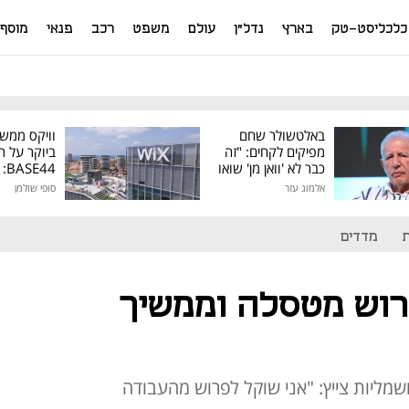
כלכליסט-טק
בארץ
נדל"ן
עולם
משפט
רכב
פנאי
מוסף
באלטשולר שחם
וויקס ממש
מפיקים לקחים: "זה
ביוקר על ר
כבר לא 'וואן מן' שואו
44
של גילעד"
אלמוג עזר
סופי שולמן
מיליון דולר
מדדים
רוש מטסלה וממשיך
שמליות צייץ: "אני שוקל לפרוש מהעבודה