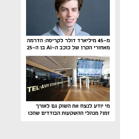
מ-45 מיליארד דולר לקריסה: הדרמה
מאחורי הקרן של כוכב ה-AI בן ה-25
מי יודע לנצח את השוק גם לאורך
זמן? מנהלי ההשקעות הבודדים שהכו
את ת״א־125