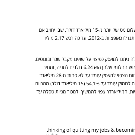
מכירת המניות מצד מאסק נועדה לקזז תשלום מס של יותר מ-15 מיליארד דולר, שבו יחויב אם 
ירכוש את כל 22.8 מיליון מניות טסלה שניתנו לו כאופציות ב-2012. עד כה רכש 2.17 מיליון 
האופציות לרכישת המניות האמורות בטסלה ניתנו למאסק כפיצוי על שאינו מקבל שכר ובונוסים, 
ומועד פקיעתן באוגוסט 2022. מחיר המימוש החלומי שלהן הוא 6.24 דולרים למניה, ומחיר 
המניה כיום הוא סביב 1,000 דולר; לכן הרווח הצפוי למאסק עומד על לא פחות מ-28 מיליארד 
דולר. שיעור המס המשולב ממנו הוא מנסה לחמוק עומד על 54.1% (15 מיליארד דולר) מהרווח 
הצפוי (28 מיליארד דולר) ממימוש האופציות. המיליארדר צפוי להמשיך ולמכור מניות טסלה עד 
thinking of quitting my jobs & becomin