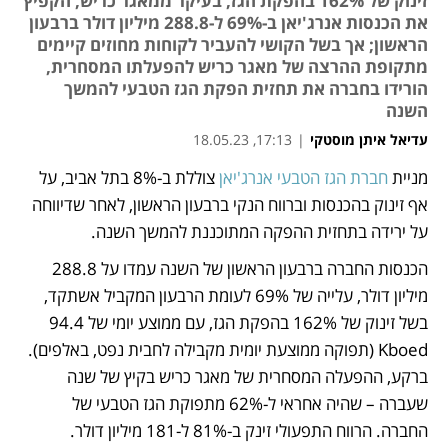
זינוק של 162% בהפקת הגז, בעיקר ממאגר כריש, הקפיץ
את הכנסות אנרג'יאן ב-69% ל-288.8 מיליון דולר ברבעון
הראשון; אך בשל הקושי להעביר לקוחות מחוזים קיימים
מתקופת ההרצה של מאגר כריש להפעלתו המסחרית,
הורידו בחברה את תחזית הפקת הגז הטבעי להמשך
השנה
עדיאל איתן מוסטקי
|
17:13, 18.05.23
מניית 
חברת הגז הטבעי אנרג'יאן
 צוללת ב-8% בתל אביב, על 
נפתח בכרטיסייה חדשה
אף זינוק בהכנסות וברווח הנקי ברבעון הראשון, לאחר שדיווחה 
על ירידה בתחזית ההפקה המתוכננת להמשך השנה. 
הכנסות החברה ברבעון הראשון של השנה עמדו על 288.8 
מיליון דולר, עלייה של 69% לעומת הרבעון המקביל אשתקד, 
בשל זינוק של 162% בהפקת הגז, עם ממוצע יומי של 94.4 
Kboed (תפוקה ממוצעת יומית מקבילה לחבית נפט, באלפים). 
ברקע, ההפעלה המסחרית של מאגר כריש בקיץ של שנה 
שעברה – שהיה אחראי ל-62% מתפוקת הגז הטבעי של 
החברה. הרווח התפעולי זינק ב-81% ל-181 מיליון דולר.