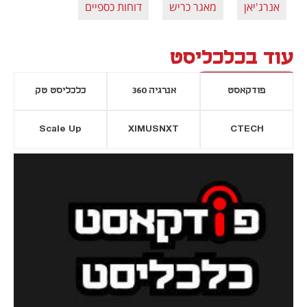
אנרג'יאן
מאגר כריש
דוחות כספיים
עוד בכלכליסט
פודקאסט
אנרגיה 360
כלכליסט טק
Scale Up
XIMUSNXT
CTECH
יסייה חדשה
נפתח בכרטיסייה חדשה