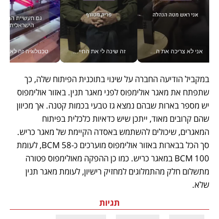
אני לא צריכה את המשרד: רונית שרעבי-חדד מנהלת ארגון של 30000 עובדים מכל מקום_v
זה שינה לי את החיים: איך עידו איז'ק הופך את הסמארטפון לכלי צילום מקצועי_v
טכנולוגיה זה לא רק בהייטק: גם תעשיי
במקביל הודיעה החברה על שינוי בתוכנית הפיתוח שלה, כך 
שתפתח את מאגר אולימפוס לפני מאגר תנין. באזור אולימפוס 
יש מספר בארות שבהם נמצא גז טבעי בכמות קטנה. אך מכיוון 
שהם קרובים מאוד, ייתכן שיש כדאיות כלכלית בפיתוח 
המאגרים, שיכולים להשתמש באסדה הקיימת של מאגר כריש. 
סך הכל בבארות באזור אולימפוס מוערכים כ-58 BCM, לעומת 
100 BCM במאגר כריש. כמו כן ההפקה מאולימפוס פטורה 
מתשלום חלק מהתמלוגים למחזיק רישיון, לעומת מאגר תנין 
שלא.
תגיות