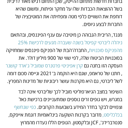
בחברות חדשות מתחום ההייטק, שכן התחום רגיש מאוד לריבית 
בשל ההוצאות הכבדות שלו על מחקר ופיתוח, ומשום שהיא 
דוחפת את השוויים כלפי מטה ומפחיתה את המוטיבציה של 
החברות לבצע גיוסים.
מנגד, הריבית הגבוהה כן מיטיבה עם ענף הפיננסים, ובהתאם 
ניהלה ליברטי קפיטל בשנה שעברה מגעים לרכישת 25% 
מהפניקס סוכנויות
, החברה־הבת של הפניקס פיננסים שמחזיקה 
בסוכנויות הביטוח שלה, לפי שווי של 900 מיליון דולר. את 
העסקה הזו בחנה גם 
קרן אפיניטי פרטנרס שמוביל ג'ארד קושנר
, חתנו של טראמפ, שגם היא הוקמה ב־2021 וגייסה סכום דומה 
לשל ליברטי, גם היא מקרנות עושר ריבוניות של מדינות המפרץ. 
השיפור במצב הגיאו־פוליטי מוביל לכך שליברטי אינה לבד 
במגרש, ויש גופים זרים נוספים שמתעניינים ברכישת כאל 
וצפויים לבקר בחדר המידע בשבועות הקרובים. 
כפי שנחשף 
בכלכליסט,
 מדובר בקרנות השקעה בינלאומיות דוגמת אייפקס, 
סנטרברידג', JCF ובלקסטון. הגופים הללו נעדרו מהמרוץ 