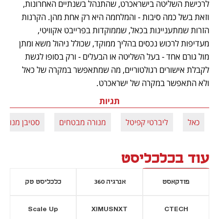
לרכישת השליטה בישראכרט, שהתנהל בשנתיים האחרונות, 
וזאת בשל כמה סיבות - והמלחמה היא רק אחת מהן. הקרנות 
הזרות שמתעניינות בכאל, שממוקדות בפרייבט אקוויטי, 
מעדיפות לרכוש נכסים בהליך ממוקד, שכולל ניהול משא ומתן 
מול גורם אחד - בעל השליטה או הבעלים - ורק בסופו לגשת 
לקבלת אישורים רגולטוריים, מה שמתאפשר במקרה של כאל 
ולא התאפשר במקרה של ישראכרט.
תגיות
כאל
ליברטי קפיטל
מנורה מבטחים
סטיבן מנוצ'ין
עוד בכלכליסט
פודקאסט
אנרגיה 360
כלכליסט טק
Scale Up
XIMUSNXT
CTECH