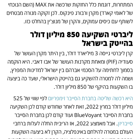
המתחרות, דוגמת כלל החזקות שרכשה את MAX (השם הנוכחי 
של לאומי קארד) מקרן ורבורג פינקוס. לכן זקוקה מנורה מבטחים 
לשותף עם כיסים עמוקים, והקרן של מנוצ'ין בהחלט כזו.
ליברטי השקיעה 850 מיליון דולר 
בהייטק בישראל
קרן ליברטי גייסה 3 מיליארד דולר, בין היתר מקרן העושר של 
סעודיה (PIF) ומאחת מקרנות העושר של אבו דאבי. היא הוקמה 
בסמוך לחתימה על הסכמי אברהם בין ישראל למדינות המפרץ, 
ושמה לה למטרה להשקיע גם בהייטק הישראלי, שעד כה ביצעה 
בו השקעות בהיקף של 850 מיליון דולר.
היא רכשה שליטה בחברת הסייבר זימפריום
 לפי שווי של 525 
מיליון דולר במרץ 2022, זאת לאחר שחודש קודם לכן השקיעה 
בחברת הסייבר BlueVoyant ועוד קודם לכן בחברת הסייבר 
סייבריזן
. אבל מאמצע 2022, אז הריבית החלה לעלות ברחבי 
העולם במטרה להילחם באינפלציה, הקרן לא ביצעה השקעות 