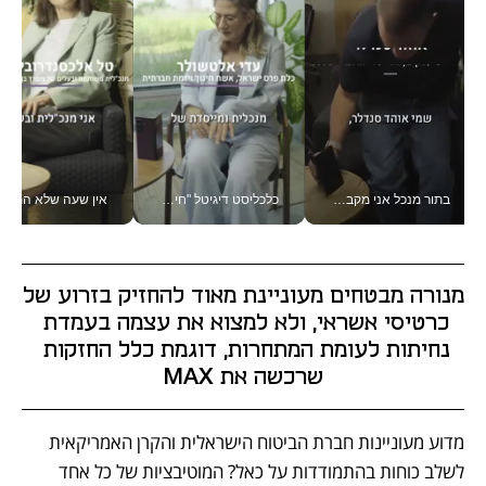
בתור מנכל אני מקבל מאות החלטות ביום, וה- Galaxy Z Fold8 Ultra עוזר לי לחתוך אותן מהר יותר_v
כלכליסט דיגיטל "חינוך הוא המשימה של החיים שלי"_v
אין שעה שלא התעסקתי במשבר - טל אלכסנדרוביץ’ שגב מנהלת משברים
מנורה מבטחים מעוניינת מאוד להחזיק בזרוע של 
כרטיסי אשראי, ולא למצוא את עצמה בעמדת 
נחיתות לעומת המתחרות, דוגמת כלל החזקות 
שרכשה את MAX
מדוע מעוניינות חברת הביטוח הישראלית והקרן האמריקאית 
לשלב כוחות בהתמודדות על כאל? המוטיבציות של כל אחד 