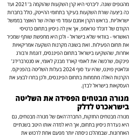
מהגופים שונה. ליברטי היא קרן השקעות שהוקמה ב־2021 ועד 
כה ביצעה שורת השקעות בעיקר בתחומי ההייטק, כולל בחברות 
ישראליות. בראש הקרן אמנם עומד מי שהיה שר האוצר בממשל 
הקודם של דונלד טראמפ, אך אין לה ניסיון בתחום כרטיסי 
האשראי - בוודאי שלא בישראל - ולכן היא מחפשת שותף שמכיר 
את תחום הפעילות. זאת בשונה מקרנות השקעה אמריקאיות 
אחרות, שהשקיעו בישראל בתחום הפיננסים, דוגמת ורבורג 
פינקוס, שרכשה את לאומי קארד מבנק לאומי, או סנטרברידג' 
וגלאטין פוינט, שהיו עד סוף 2024 בעלות השליטה בהפניקס. 
הקרנות האלה מתמחות בתחום הפיננסים, ולכן בחרו לבצע את 
העסקאות בישראל לבדן.
מנורה מבטחים הפסידה את השליטה 
בישראכרט לדלק
מנורה מבטחים החזקות, החברה־האם של מנורה מבטחים, גם 
היא נעדרת ניסיון בתחום, אך היא למדה אותו היטב בשנתיים 
האחרונות, שבמהלכן ניסתה יותר מפעם אחת לרכוש את 