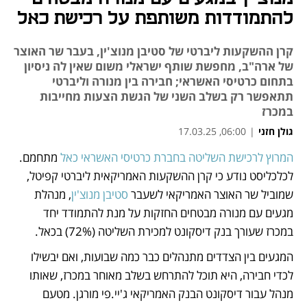
להתמודדות משותפת על רכישת כאל
קרן ההשקעות ליברטי של סטיבן מנוצ'ין, בעבר שר האוצר
של ארה"ב, מחפשת שותף ישראלי משום שאין לה ניסיון
בתחום כרטיסי האשראי; חבירה בין מנורה וליברטי
תתאפשר רק בשלב השני של הגשת הצעות מחייבות
במכרז
גולן חזני
|
06:00, 17.03.25
המרוץ לרכישת השליטה בחברת כרטיסי האשראי כאל
 מתחמם. 
נפתח בכרטיסייה חדשה
נפתח בכרטיסייה חדשה
נפתח בכרטיסייה חדשה
נפתח בכרטיסייה חדשה
נפתח בכרטיסייה חדשה
נפתח בכרטיסייה חדשה
נפתח בכרטיסייה חדשה
נפתח בכרטיסייה חדשה
לכלכליסט נודע כי קרן ההשקעות האמריקאית ליברטי קפיטל, 
שמוביל שר האוצר האמריקאי לשעבר 
סטיבן מנוצ'ין
, מנהלת 
מגעים עם מנורה מבטחים החזקות על מנת להתמודד יחד 
במכרז שעורך בנק דיסקונט למכירת השליטה (72%) בכאל.
המגעים בין הצדדים מתנהלים כבר כמה שבועות, ואם יבשילו 
לכדי חבירה, היא תוכל להתרחש בשלב מאוחר במכרז, שאותו 
מנהל עבור דיסקונט הבנק האמריקאי ג'יי.פי מורגן. מטעם 