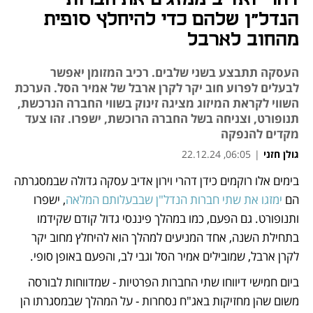
הנדל"ן שלהם כדי להיחלץ סופית
מהחוב לארבל
העסקה תתבצע בשני שלבים. רכיב המזומן יאפשר
לבעלים לפרוע חוב יקר לקרן ארבל של אמיר הסל. הערכת
השווי לקראת המיזוג מציגה זינוק בשווי החברה הנרכשת,
תנופורט, וצניחה בשל החברה הרוכשת, ישפרו. זהו צעד
מקדים להנפקה
גולן חזני
|
06:05, 22.12.24
בימים אלו רוקמים כידן דהרי וירון אדיב עסקה גדולה שבמסגרתה 
נפתח בכרטיסייה חדשה
נפתח בכרטיסייה חדשה
נפתח בכרטיסייה חדשה
הם 
ימזגו את שתי חברות הנדל"ן שבבעלותם המלאה
, ישפרו 
ותנופורט. גם הפעם, כמו במהלך פיננסי גדול קודם שקידמו 
בתחילת השנה, אחד המניעים למהלך הוא להיחלץ מחוב יקר 
לקרן ארבל, שמובילים אמיר הסל וגבי לב, והפעם באופן סופי. 
ביום חמישי דיווחו שתי החברות הפרטיות - שמדווחות לבורסה 
משום שהן מחזיקות באג"ח נסחרות - על המהלך שבמסגרתו הן 