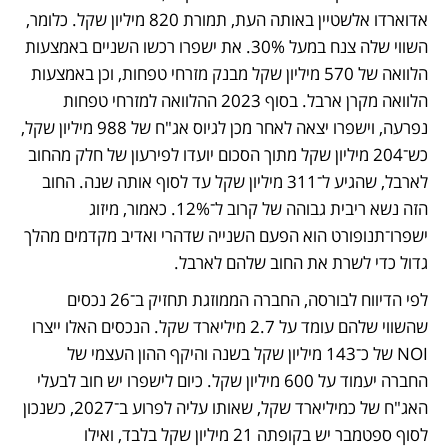
אדוארדו אלשטיין באותה העת, תמורת 820 מיליון שקל. כלומר, 
השווי שלה צנח במעל 30%. את ישפרו רכשו השניים באמצעות 
הלוואה של 570 מיליון שקל מבנק מזרחי טפחות, וכן באמצעות 
הלוואה מקרן ארבל. בסוף 2023 ההלוואה למזרחי טפחות 
נפרעה, וישפרו יצאה לאחר מכן לגיוס אג"ח של 988 מיליון שקל, 
כש־204 מיליון שקל מתוך הסכום יועדו לפירעון של חלק מהחוב 
לארבל, שהגיע ל־311 מיליון שקל עד לסוף אותה שנה. החוב 
הזה נשא ריבית גבוהה של קרוב ל־12%. כאמור, מיזוג 
ישפרו־תנופורט הוא הפעם השנייה שדהרי ואדיב מקדמים מהלך 
גדול כדי לשרת את החוב שלהם לארבל. 
לפי הדיווח לבורסה, החברה הממוזגת תחזיק ב־26 נכסים 
שהשווי שלהם עומד על 2.7 מיליארד שקל. הנכסים האלו ייצרו 
NOI של כ־143 מיליון שקל בשנה והיקף ההון העצמי של 
החברה יעמוד על 600 מיליון שקל. כיום לישפרו יש חוב לבעלי 
האג"ח של כמיליארד שקל, שאותו עליה לפרוע ב־2027, כשנכון 
לסוף ספטמבר יש בקופתה 21 מיליון שקל בלבד, ואילו 