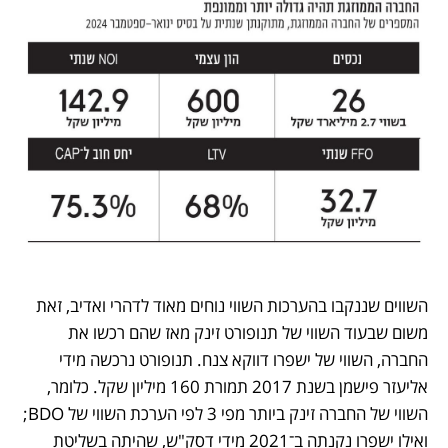
השווים שננקבו בהערכות השווי נוחים מאוד לדהרי ואדיב, זאת 
משום שבעוד השווי של תנופורט זינק מאז שהם רכשו את 
החברה, השווי של ישפרו דווקא צנח. תנופורט נרכשה מידי 
אליעזר פישמן בשנת 2017 תמורת 160 מיליון שקל. כלומר, 
השווי של החברה זינק ביותר מפי 3 לפי הערכת השווי של BDO; 
ואילו ישפרו נקנתה ב־2021 מידי דסק"ש, שהיתה בשליטת 