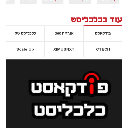
עוד בכלכליסט
פודקאסט
אנרגיה 360
כלכליסט טק
Scale Up
XIMUSNXT
CTECH
יסייה חדשה
נפתח בכרטיסייה חדשה