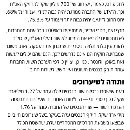
לתנופורט, כאמור, יש חוב של 700 מיליון שקל למחזיקי האג"ח. 
וכך, ה־LTV של החברה ממוזגת יהיה גבוה למדי ויעמוד על 68%. 
יחס החוב ל־CAP יהיה גבוה יותר ויעמוד על 75.3%. 
חרף זאת, דהרי ואדיב, שמחזיקים ב־100% בכל אחת מהחברות, 
לא מתכוונים להביא את המיזוג לאישור בעלי האג"ח, שיכולים 
להוות עין בלתי תלויה וניטרלית שתבחן את העסקה. זאת, משום 
שמבחינה חוקית הם אינם נדרשים לכך, הגם שהם יכולים לעשות 
זאת באופן וולונטרי. כמו כן, יצויין כי לפי הערכת השווי, החברות 
עומדות בקובננטים השונים ואין חשש לשירות החוב. 
ותודה לשיערוכים
בעת שישפרו נרכשה שווי הנכסים שלה עמד על 1.27 מיליארד 
שקל. נכון לסוף יוני — הדו"חות האחרונים שעליהם התבססה 
הערכת השווי — שווי הנכסים של החברה עומד על 1.76 
מיליארד שקל. היקף הנכסים עלה בעיקר בשל שערוכים חיוביים 
שבוצעו בשבעת המרכזים המסחריים שלה, שהשטח הכולל 