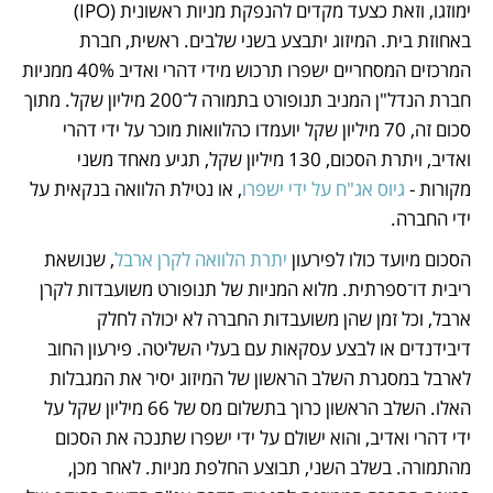
ימוזגו, וזאת כצעד מקדים להנפקת מניות ראשונית (IPO) 
באחוזת בית. המיזוג יתבצע בשני שלבים. ראשית, חברת 
המרכזים המסחריים ישפרו תרכוש מידי דהרי ואדיב 40% ממניות 
חברת הנדל"ן המניב תנופורט בתמורה ל־200 מיליון שקל. מתוך 
סכום זה, 70 מיליון שקל יועמדו כהלוואות מוכר על ידי דהרי 
ואדיב, ויתרת הסכום, 130 מיליון שקל, תגיע מאחד משני 
מקורות - 
גיוס אג"ח על ידי ישפרו
, או נטילת הלוואה בנקאית על 
ידי החברה. 
הסכום מיועד כולו לפירעון 
יתרת הלוואה לקרן ארבל
, שנושאת 
ריבית דו־ספרתית. מלוא המניות של תנופורט משועבדות לקרן 
ארבל, וכל זמן שהן משועבדות החברה לא יכולה לחלק 
דיבידנדים או לבצע עסקאות עם בעלי השליטה. פירעון החוב 
לארבל במסגרת השלב הראשון של המיזוג יסיר את המגבלות 
האלו. השלב הראשון כרוך בתשלום מס של 66 מיליון שקל על 
ידי דהרי ואדיב, והוא ישולם על ידי ישפרו שתנכה את הסכום 
מהתמורה. בשלב השני, תבוצע החלפת מניות. לאחר מכן, 