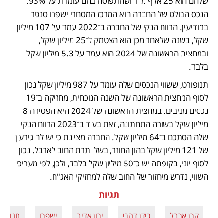
שלהם הוא 25 אלף מ"ר ושהתפוסה בהם עומדת על 93%. 
הנכס הבולט של החברה הוא המרכז המסחרי ישפרו סנטר 
במודיעין. הרווח הנקי של החברה ב־2022 עמד על 107 מיליון 
שקל, בשנה שלאחר מכן הוא הצטמק ל־25 מיליון שקל, 
ובמחצית הראשונה של 2024 הוא עמד על 5.3 מיליון שקל 
בלבד.  
תנופורט, ששווי הנכסים שלה עומד על 987 מיליון שקל נכון 
לסוף המחצית הראשונה של השנה הנוכחית, מחזיקה ב־19 
נכסים מניבים. במחצית הראשונה של 2024 היא הפסידה 8 
מיליון שקל בשורה התחתונה, זאת בעוד ב־2023 הרווח הנקי 
שלה הסתכם ב־64 מיליון שקל. החברה מציינת כי יש לה גירעון 
של 121 מיליון שקל בהון החוזר, בשל יתרת החוב לארבל. נכון 
לסוף יוני, בקופתה יש כ־50 מיליון שקל בלבד, ולכן, לפי מעריכי 
השווי, נדרש מיחזור של החוב שלה למחזיקי האג"ח. 
תגיות
קרן ארבל
כידן דהרי
ירון אדיב
ישפרו
תנופור