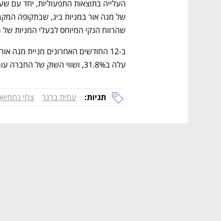
שהרווח הנקי המיוחס לבעלי המניות של מגה אור זינק פי 9.2 והסת
עלה ב31.8%, ושווי השוק של החברה עומד על 4.37 מיליארד שקל.
תגיות:
עמית ברגר
צחי נחמיאס