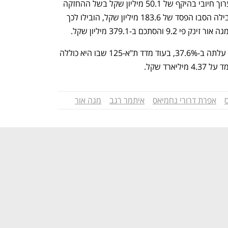
העלייה בתוצאות התפעוליות, יחד עם שערוך חיובי בהיקף של 50.1 מיליון שקל בשל ההחזקה 
של מגה אור במניות ביג, שבתקופה המקבילה הסבו הפסד של 183.6 מיליון שקל, הובילו לכך 
כם ב-379.1 מיליון שקל.
ב-12 החודשים האחרונים מניית מגה אור עלתה ב-37.6%, בעוד מדד ת"א-125 שבו היא כוללה 
אפרת דרורי נחמיאס
איתמר רגב
מגה אור