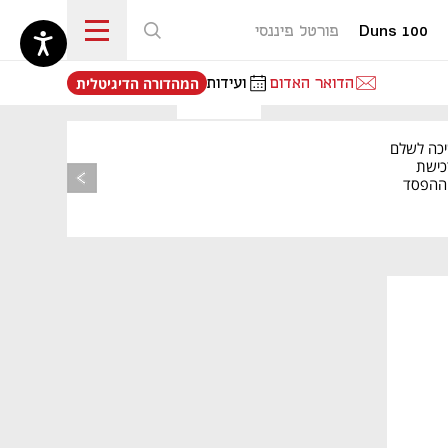
Duns 100
פורטל פיננסי
נפתח בכרטיסייה חדשה
הדואר האדום
ועידות
המהדורה הדיגיטלית
יכה לשלם
כישת
BASE: ההפסד
הרבעוני זינק ל-76