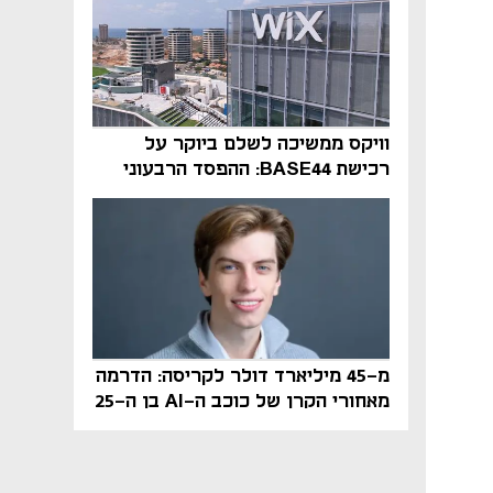
וויקס ממשיכה לשלם ביוקר על
רכישת BASE44: ההפסד הרבעוני
זינק ל-76 מיליון דולר
מ-45 מיליארד דולר לקריסה: הדרמה
מאחורי הקרן של כוכב ה-AI בן ה-25