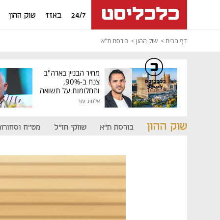
24/7
באזז
שוק ההון
דף הבית
שוק ההון
בורסת ת"א
מחיר הבניין בארה"ב
צנח ב-90%,
כלכליסט
דיגיטל
והחלומות על תשואה
גבוהה התנפצו
אלמוג עזר
שוק ההון
בורסת ת"א
שווקי חו"ל
מט"ח וסחורות