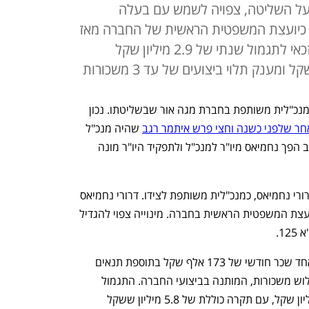
בעל השליטה, צפויה לשמש עם בעלה
כיועצת המשפטית הראשית של החברה מאז
שהוקמה. כל אחד מבני הזוג יהיה זכאי לתגמול שנתי של 2.9 מיליון שקל
אשתו של צחי נחמיאס צפויה להתמנות למנכ"לית משותפת בחברת מגה אור שבשליטתו. נכון 
ר שלפני כשנה וחצי פרש איתמר רגב
 שהיה מנכ"ל 
החברה שנים ארוכות. בעקבות פרישת רגב הפך נחמיאס מיו"ר למנכ"ל ולתפקיד היו"ר מונה 
נחמיאס מבקש למנות את אשתו, אפרת דרורי נחמיאס, כמנכ"לית משותפת לצידו. דרורי נחמיאס 
עובדת בחברה מאז הקמתה ומשמשת כיועצת המשפטית הראשית בחברה. מינוייה צפוי להגדיל 
על פי הזימון לאסיפה, בני הזוג יקבלו כל אחד שכר חודשי של 173 אלף שקל בתוספת תנאים 
נלווים ויהיו זכאים למענק שנתי של עד שלוש משכורות, המותנה בביצועי החברה. התגמול 
השנתי הכולל לכל מנכ"ל הוגבל ל-2.9 מיליון שקל, עם תקרה כוללת של 5.8 מיליון ששקל 