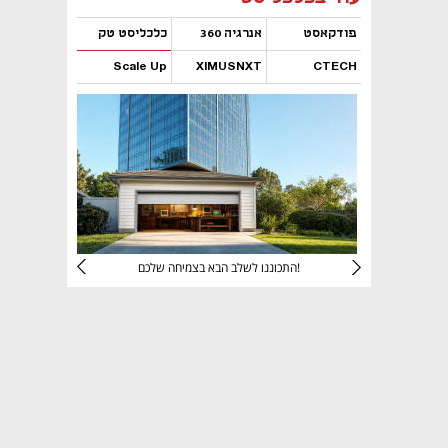
פודקאסט
אנרגיה 360
כלכליסט טק
Scale Up
XIMUSNXT
CTECH
נפתח בכרטיסייה חדשה
נפתח בכרטיסייה חדשה
נפתח בכרטיסייה חדשה
נפתח בכרטיסייה חדשה
יניהם
התכוננו לשלב הבא בצמיחה שלכם!