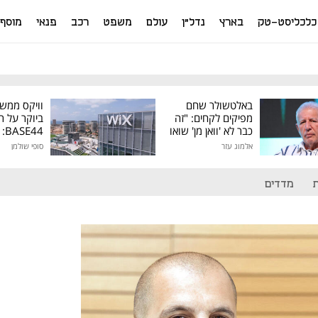
כלכליסט-טק
בארץ
נדל"ן
עולם
משפט
רכב
פנאי
מוסף
באלטשולר שחם
וויקס ממש
מפיקים לקחים: "זה
ביוקר על ר
כבר לא 'וואן מן' שואו
44
של גילעד"
אלמוג עזר
סופי שולמן
מיליון דולר
מדדים