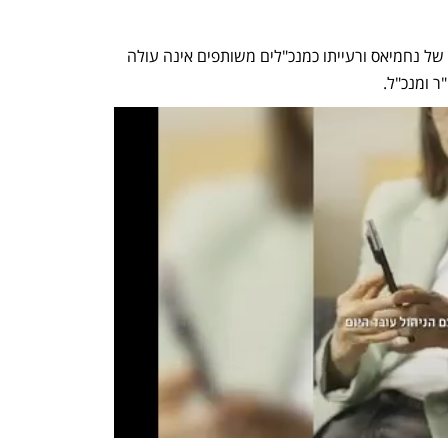
בחברה ציינו כי עלות העסקתם המצרפית של נחמיאס ורעייתו כמנכ"לים משותפים אינה עולה 
 ומנכ"ל. 