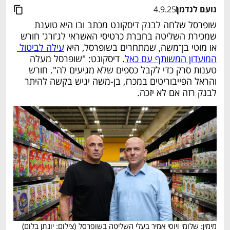
נועם לנדמן
4.9.25
שופרסל שלחה לבנק דיסקונט מכתב ובו היא טוענת 
שמכירת השליטה בחברת כרטיסי האשראי לג'ורג' חורש 
או מוטי בן־משה, שמתחרים בשופרסל, היא 
עילה לביטול 
המועדון המשותף עם כאל
. דיסקונט: "שופרסל מעלה 
טענות סרק כדי לקבל כספים שלא מגיעים לה". חורש 
והראל הפייבוריטים במכרז, בן-משה יגיש בקשה להיתר 
לבנק רזה אם לא יזכה.
מימין: שלומי ויוסי אמיר בעלי השליטה בשופרסל
(
צילום: יונתן בלום
)