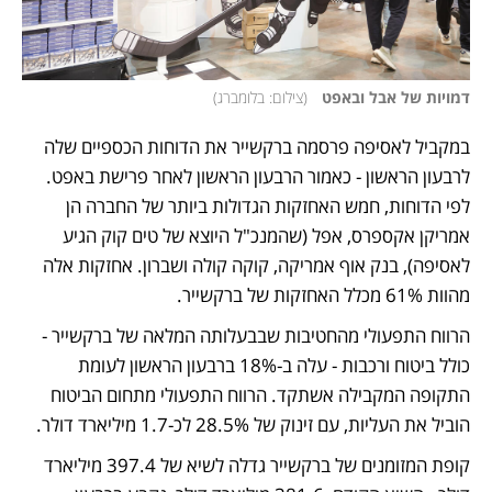
דמויות של אבל ובאפט  
(
צילום: בלומברג
)
במקביל לאסיפה פרסמה ברקשייר את הדוחות הכספיים שלה 
לרבעון הראשון - כאמור הרבעון הראשון לאחר פרישת באפט. 
לפי הדוחות, חמש האחזקות הגדולות ביותר של החברה הן 
אמריקן אקספרס, אפל (שהמנכ"ל היוצא של טים קוק הגיע 
לאסיפה), בנק אוף אמריקה, קוקה קולה ושברון. אחזקות אלה 
מהוות 61% מכלל האחזקות של ברקשייר.
הרווח התפעולי מהחטיבות שבבעלותה המלאה של ברקשייר - 
כולל ביטוח ורכבות - עלה ב-18% ברבעון הראשון לעומת 
התקופה המקבילה אשתקד. הרווח התפעולי מתחום הביטוח 
הוביל את העליות, עם זינוק של 28.5% לכ-1.7 מיליארד דולר.
קופת המזומנים של ברקשייר גדלה לשיא של 397.4 מיליארד 