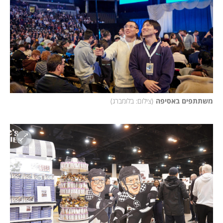
משתתפים באסיפה
(
צילום: בלומברג
)