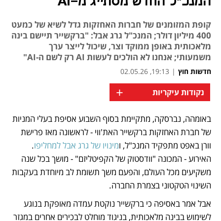
המנכ"ל החדש מסתייג מ-AI
קופת המזומנים של חברות האחזקות גדל לשיא של כמעט
400 מיליון דולר; המנכ"ל גרג אבל: "ברקשייר תיישם בינה
מלאכותית באופן ממוקד וצר, שיכול לייצר ערך
משמעותי; אנחנו לא הולכים לעשות AI רק לשם ה-AI"
חדשות חוץ
|
19:13, 02.05.26
+
נקודות עיקריות
באומהה, נברסקה, מתקיימת בסוף השבוע אסיפת בעלי המניות 
נפתח בכרטיסייה חדשה
של חברת האחזקות ברקשייר האת'ווי - לראשונה מאז פרישת 
וורן באפט מתפקיד המנכ"ל, ו
מינויו של גרג אבל למחליפו
. 
האירוע - המכונה "וודסטוק של הקפיטליזם" - מושך בכל שנה 
משקיעים מכל העולם, והפעם משך תשומת לב מיוחדת בעקבות 
השינוי הטקטוני בצמרת החברה.
אבל אמר באסיפה כי ברקשייר נוקטת עמדה מאופקת בנוגע 
לשימוש בבינה מלאכותית, בניגוד מוחלט לבכירים אחרים במגזר 