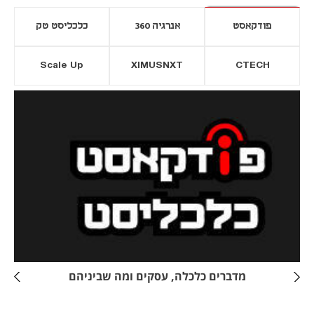
פודקאסט
אנרגיה 360
כלכליסט טק
Scale Up
XIMUSNXT
CTECH
יסייה חדשה
נפתח בכרטיסייה חדשה
מדברים כלכלה, עסקים ומה שביניהם