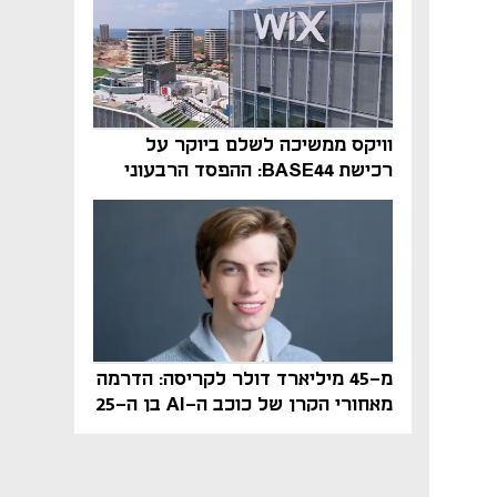
וויקס ממשיכה לשלם ביוקר על
רכישת BASE44: ההפסד הרבעוני
זינק ל-76 מיליון דולר
מ-45 מיליארד דולר לקריסה: הדרמה
מאחורי הקרן של כוכב ה-AI בן ה-25