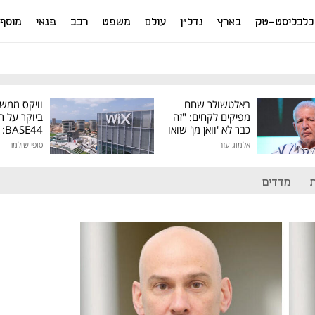
כלכליסט-טק
בארץ
נדל"ן
עולם
משפט
רכב
פנאי
מוסף
באלטשולר שחם
וויקס ממש
מפיקים לקחים: "זה
ביוקר על ר
כבר לא 'וואן מן' שואו
44
של גילעד"
אלמוג עזר
סופי שולמן
מיליון דולר
מדדים