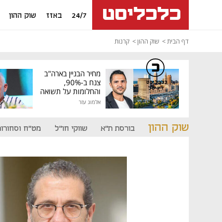
24/7
באזז
שוק ההון
דף הבית
שוק ההון
קרנות
מחיר הבניין בארה"ב
צנח ב-90%,
כלכליסט
דיגיטל
והחלומות על תשואה
גבוהה התנפצו
אלמוג עזר
שוק ההון
בורסת ת"א
שווקי חו"ל
מט"ח וסחורות