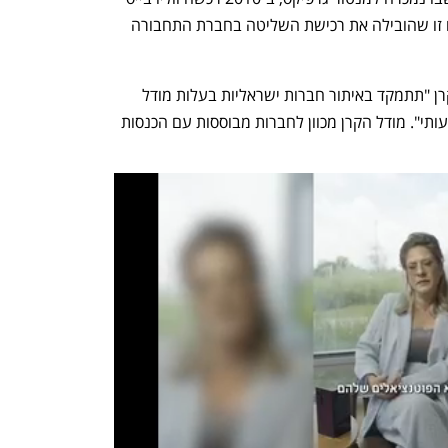
10% ממגה אור של צחי נחמיאס, והיא גם זו שהובילה את רכישת השליטה בחברת התחבורה 
מהמצגת של VBF למשקיעים עולה כי הקרן "תתמקד באיתור חברות ישראליות בעלות מודל 
עסקי מוכח, הנסחרות בתמחור חסר משמעותי". מודל הקרן מכוון לחברות מבוססות עם הכנסות 