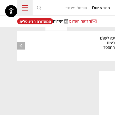
Duns 100
פורטל פיננסי
נפתח בכרטיסייה חדשה
הדואר האדום
ועידות
המהדורה הדיגיטלית
יכה לשלם
כישת
BASE: ההפסד
הרבעוני זינק ל-76