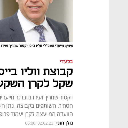
מימין: מייסדי ומנכ"לי ווליו בייס ויקטור שמריך ועידו 
בלעדי
קבוצת ווליו ביי
שקל לקרן השקע
הסחיר. השותפים בקבוצה, נתן חץ ו
הוועדה המייעצת לקרן יעמוד פרופ
גולן חזני
06:00, 02.02.23