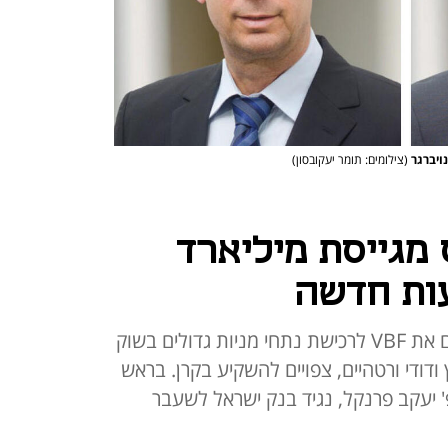
נויברגר
(צילומים: תומר יעקובסון)
ס מגייסת מיליארד
ות חדשה
ויקטור שמריך ועידו נויברגר מייעדים את VBF לרכישת נתחי מניות גדולים בשוק
דודי ורטהיים, צפויים להשקיע בקרן. בראש
' יעקב פרנקל, נגיד בנק ישראל לשעבר