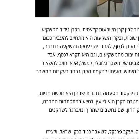
המודל הוא סוג של יצור כלאיים בין קרן גידור לבין קרן השקעות קלאסית. בקרן גידור המשקיע 
יכול למשוך את ההון שהפקיד בנקודות זמן שונות, ובקרן השקעות הוא מתחייב להעביר סכום 
ספיציפי לאורך זמן, בהתאם לקריאת מנהלי הקרן לכסף, לאחר זיהוי עסקה והשקעה בחברה, 
לרוב פרטית. הקרן של ווליו בייס תקבל התחייבות מהמשקיעים, וגם היא תקרא לכסף, אבל 
המשקיע לא יוכל למשוך את ההפקדה במצבים של משבר גלובלי, למשל, אלא יחויב להשאיר 
את השקעתו עד להחלטת מנהלי הקרן על מימוש. העיתוי להקמת הקרן נבחר בעקבות המשבר 
VBF צפויה להיות קרן אקטיביסטית, למנות דירקטור מטעמה בחברות שבהן היא רוכשת מניות, 
ולנסות לעבוד בתיאום עם בעל השליטה. מטרת הקרן היא לייעץ ולסייע בהתפתחות החברה, 
בשיתוף עם ההנהלה, תוך ליווי צמוד בשוק ההון, שם נחשבים שמריך ונויברגר לשחקנים 
בראש הוועדה המייעצת לקרן יעמוד הפרופ' יעקב פרנקל, לשעבר נגיד בנק ישראל, ולצידו 