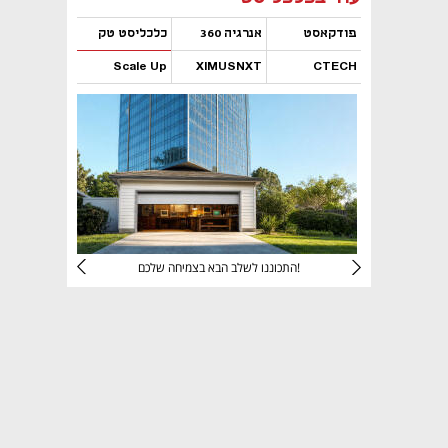
פודקאסט
אנרגיה 360
כלכליסט טק
Scale Up
XIMUSNXT
CTECH
נפתח בכרטיסייה חדשה
נפתח בכרטיסייה חדשה
נפתח בכרטיסייה חדשה
נפתח בכרטיסייה חדשה
יניהם
התכוננו לשלב הבא בצמיחה שלכם!