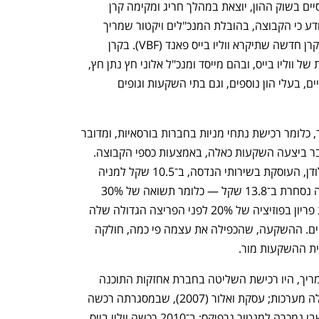
קבוצת ווליו בייס, המספקת שירותים פיננסיים בשוק ההון, יוצאת במהלך חריג ומקימה קרן 
השקעות (פרייבט אקוויטי). ל"כלכליסט" נודע כי הקבוצה, בהובלת המנכ"לים ויקטור שמריך 
ועידו נויברגר, מגייסת עד מיליארד שקל לקרן חדשה שתיקרא ווליו בייס פאנד (VBF). בקרן 
מועמדים להשקיע, בין היתר, בעלי המניות של ווליו בייס, ובהם מייסד ומנכ"ל אלוני חץ נתן חץ, 
הבעלים של קוקה קולה ישראל דודי ורטהיים, בעלי הון נוספים, וגם בתי השקעות וגופים 
הקרן מייעדת את השקעותיה לשוק הסחיר, כלומר רכישת נתחי מניות בחברות בורסאיות, ומדובר 
בנתחים משמעותיים בגודלם. ווליו בייס כבר ביצעה השקעות כאלה, באמצעות כספי הקבוצה. 
ביולי 2021 היא רכשה כמיליון מניות של לודן, העוסקת בשירותי הנדסה, ב־10.5 שקל למניה 
ובהשקעה של 10 מיליון שקל. היום המניה נסחרת ב־13.8 שקל — כלומר תשואה של 30% 
בשנה וחצי. השקעה נוספת היתה במניית פריון בפוזיציה של 20% לפני הפריצה הגדולה שלה 
בשנתיים האחרונות, ובמחירים חד־ספרתיים. ההשקעה, שהכפילה את עצמה פי כמה, חולקה 
ית ההשקעות מור. 
עסקאות ישנות יותר, שהובילו נויברגר ושמריך, היו רכישת השליטה בחברת אחזקות התוכנה 
משוב ב־1996, שנמכרה ב־1999 לפורמולה מערכות; עסקת ואלור (2007), שבמסגרתה רכשה 
ווליו בייס כ־45% והובילה אותה לאקזיט, שבו נמכרה למנטור גרפיקס; ב־2010 רכשה ווליו בייס 