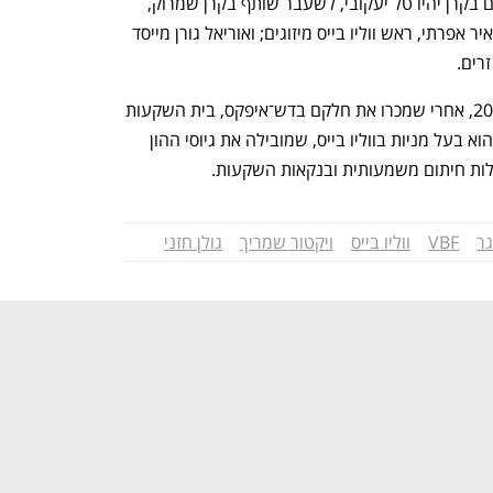
פרופ' עידו אהרוני. שלושה שותפים נוספים בקרן יהיו טל יעקובי, לשעבר שותף בקרן שמרוק, 
שהצטרף לקרן כשותף מנהל; והשותפים יאיר אפרתי, ראש ווליו בייס מיזוגים; ואוריאל גורן מייסד 
רים. 
שמריך ונויברגר הקימו את ווליו בייס ב־2013, אחרי שמכרו את חלקם בדש־איפקס, בית השקעות 
שנהפך למיטב דש. מיטב (בשמו הנוכחי) הוא בעל מניות בווליו בייס, שמובילה את גיוסי ההון 
ילות חיתום משמעותית ובנקאות השקעות. 
גר
VBF
ווליו בייס
ויקטור שמריך
גולן חזני