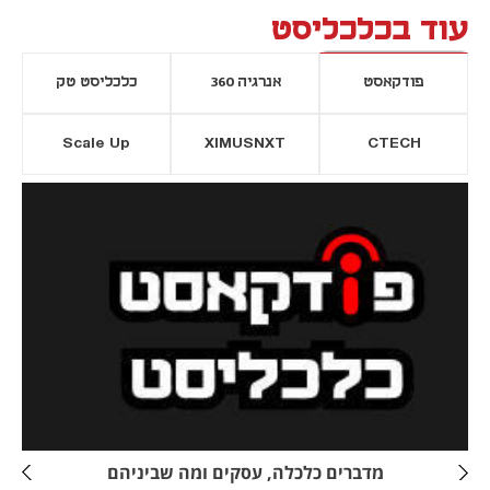
עוד בכלכליסט
פודקאסט
אנרגיה 360
כלכליסט טק
Scale Up
XIMUSNXT
CTECH
יסייה חדשה
נפתח בכרטיסייה חדשה
מדברים כלכלה, עסקים ומה שביניהם