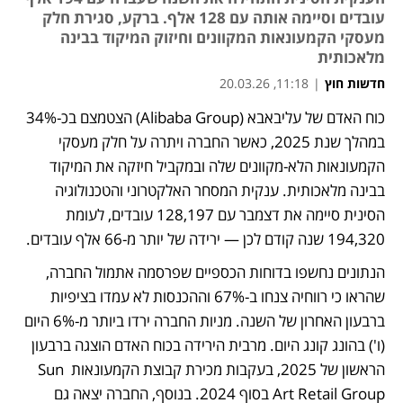
עובדים וסיימה אותה עם 128 אלף. ברקע, סגירת חלק
מעסקי הקמעונאות המקוונים וחיזוק המיקוד בבינה
מלאכותית
חדשות חוץ
|
11:18, 20.03.26
כוח האדם של עליבאבא (Alibaba Group) הצטמצם בכ-34% 
נפתח בכרטיסייה חדשה
במהלך שנת 2025, כאשר החברה ויתרה על חלק מעסקי 
הקמעונאות הלא-מקוונים שלה ובמקביל חיזקה את המיקוד 
בבינה מלאכותית. ענקית המסחר האלקטרוני והטכנולוגיה 
הסינית סיימה את דצמבר עם 128,197 עובדים, לעומת 
194,320 שנה קודם לכן — ירידה של יותר מ-66 אלף עובדים. 
הנתונים נחשפו בדוחות הכספיים שפרסמה אתמול החברה, 
שהראו כי רווחיה צנחו ב-67% וההכנסות לא עמדו בציפיות 
ברבעון האחרון של השנה. מניות החברה ירדו ביותר מ-6% היום 
(ו') בהונג קונג היום. מרבית הירידה בכוח האדם הוצגה ברבעון 
הראשון של 2025, בעקבות מכירת קבוצת הקמעונאות Sun 
Art Retail Group בסוף 2024. בנוסף, החברה יצאה גם 