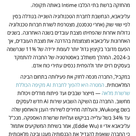
מהחזקה ברשת בתי הכלבו Intime באותה תקופה. 
עליבאבא, הנחשבת לחברת הטכנולוגיה השנייה בגודלה בסין 
לפי שווי שוק (אחרי טנסנט), מצטרפת לשורת חברות טכנולוגיה 
גדולות אחרות שהפחיתו מצבת עובדים בשנה האחרונה. בשנים 
האחרונות עליבאבא מצמצמת בהדרגה את מצבת העובדים, אך 
הפעם מדובר בקיצוץ גדול יותר לעומת ירידה של 11% שנרשמה 
ב-2024. המהלך משתלב באסטרטגיה של החברה להתמקד 
בעסקים רזים יותר ולהפחית נכסים עתירי כוח אדם.
במקביל, החברה מנסה לחזק את פעילותה בתחום הבינה 
המלאכותית. 
המטרה היא להפוך לחברת AI מקיפה הכוללת 
שרשרת מלאה
 — מייצור שבבים ועד פיתוח מודלים ויכולות 
מחשוב. החברה גם השיקה השבוע שירות AI חדש לעסקים 
בשם Wukong, והעלתה מחירים לשירותי הענן והאחסון שלה 
עד 34% בשל עלייה בביקוש ועלויות שרשרת האספקה. מנכ"ל 
עליבאבא אדי וו (Eddie Wu), אמר בשיחת המשקיעים אתמול 
כי החברה שואפת להגדיל את הכנסותיה מענן ובינה מלאכותית 