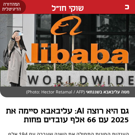
המהדורה
שוקי חו"ל
הדיגיטלית
מטה עליבאבא בשנגחאי
(Photo: Hector Retamal / AFP)
גם היא רוצה AI: עליבאבא סיימה את
2025 עם 66 אלף עובדים פחות
הענקית הסינית התחילה את השנה שעברה עם 194 אלף