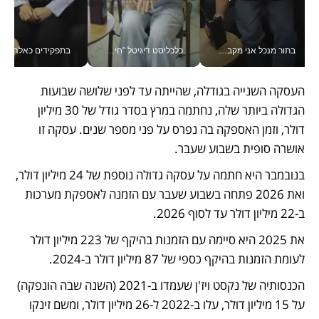
בתור מנכל אני מקבל מאות החלטות ביום, וה- Galaxy Z Fold8 Ultra עוזר לי לחתוך אותן מהר יותר_v
כלכליסט דיגיטל "חינוך הוא המשימה של החיים שלי"_v
בתפקידים כאלה אי אפשר לח
העסקה השנייה בגודלה, שהייתה עד לפני שלושה שבועות 
הגדולה ביותר שלה, נחתמה במרץ בסדר גודל של 30 מיליון 
דולר, וזמן האספקה בה נפרס על פני מספר שנים. עסקה זו 
אושרה סופית בשבוע שעבר. 
בנובמבר היא חתמה על עסקה גדולה נוספת של 24 מיליון דולר, 
ואת 2026 פתחה בשבוע שעבר עם הזמנה לאספקת מערכות 
ב-22 מיליון דולר עד לסוף 2026.
את 2025 היא סיימה עם הזמנות בהיקף של 223 מיליון דולר 
לעומת הזמנות בהיקף כספי של 87 מיליון דולר ב-2024.
הכנסותיה של נקסט ויז'ן שעמדו ב-2021 (השנה שבה הונפקה) 
על 15 מיליון דולר, עלו ב-2022 ל-26 מיליון דולר, ומשם זינקו 