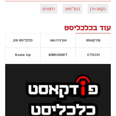
נקסט ויז'ן
כטב"מים
רחפנים
עוד בכלכליסט
פודקאסט
אנרגיה 360
כלכליסט טק
Scale Up
XIMUSNXT
CTECH
יסייה חדשה
נפתח בכרטיסייה חדשה