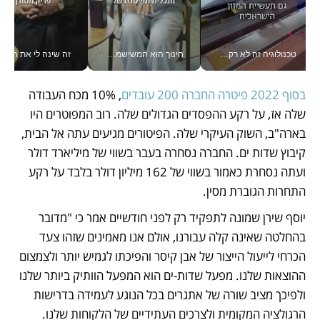
טכנולוגיה זה לא רק בהייטק: גם תעשיית המזון הישראלית מאמצת כלי AI, אוטומציה וניתוח דאטה בזמן אמת
חינוך הוא המשישמה של החיים שלי - V
זה שינה לי את החיים: 
בסוף 2022 פיטרה החברה 200 עובדים
, 10% מכח העבודה 
שלה אז, על רקע ההפסדים הגדולים שלה. רוב המפוטרים היו 
בארה"ב, השוק העיקרי שלה. הפיטורים מגיעים עתה אל הבית, 
קיבוץ שדות ים. החברה נסחרה בעבר בשווי של מיליארד דולר 
ועתה נסחרת כאמור בשווי של 162 מיליון דולר בלבד על רקע 
התחרות הגוברת מסין.
יוסף שירן שמונה לתפקיד רק לפני חודשיים אמר כי "מדובר 
בהחלטה שאינה קלה עבורנו, אולם אנו מאמינים שזהו צעד 
הכרחי לייעול הייצור של אבן קיסר והפיכתו לגמיש יותר ולצמצום 
ההוצאות שלנו. מפעל שדות-ים הוא המפעל הוותיק ביותר שלנו 
ולפיכך מציב שורה של אתגרים בכל הנוגע לעמידה בדרישות 
הרגולציה המקומית ולצרכים העתידיים של הלקוחות שלנו. 