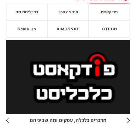
פודקאסט
אנרגיה 360
כלכליסט טק
Scale Up
XIMUSNXT
CTECH
יסייה חדשה
נפתח בכרטיסייה חדשה
מדברים כלכלה, עסקים ומה שביניהם