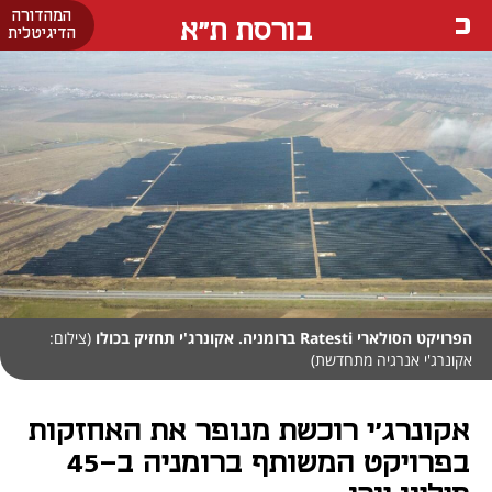
המהדורה
בורסת ת"א
הדיגיטלית
הפרויקט הסולארי Ratesti ברומניה. אקונרג'י תחזיק בכולו
(צילום:
אקונרג'י אנרגיה מתחדשת)
אקונרג'י רוכשת מנופר את האחזקות
בפרויקט המשותף ברומניה ב-45