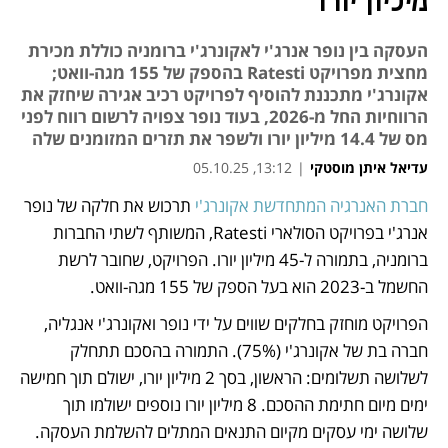
מיליון יורו
העסקה בין נופר אנרג'י לאקונרג'י ברומניה כוללת מכירת
מחצית מפרויקט Ratesti בהספק של 155 מגה-וואט;
אקונרג'י מתכננת להוסיף לפרויקט רכיב אגירה שיחזק את
הרווחיות החל מ-2026, בעוד נופר צפויה לרשום רווח לפני
מס של 14.4 מיליון יורו ולשפר את תזרים המזומנים שלה
עדיאל איתן מוסטקי
|
13:12, 05.10.25
חברת האנרגיה המתחדשת אקונרג'י
 תרכוש את חלקה של נופר 
נפתח בכרטיסייה חדשה
אנרג'י בפרויקט הסולארי Ratesti, המשותף לשתי החברות 
ברומניה, בתמורה ל-45 מיליון יורו. הפרויקט, שחובר לרשת 
החשמל ב-2023 הוא בעל הספק של 155 מגה-וואט.
הפרויקט מוחזק בחלקים שווים על ידי נופר ואקונרג'י אנגליה, 
חברה בת של אקונרג'י (75%). התמורה בהסכם תתחלק 
לשלושה תשלומים: הראשון, בסך 2 מיליון יורו, ישולם תוך חמישה 
ימים מיום חתימת ההסכם. 8 מיליון יורו נוספים ישולמו תוך 
שלושה ימי עסקים מקיום התנאים המתלים להשלמת העסקה. 