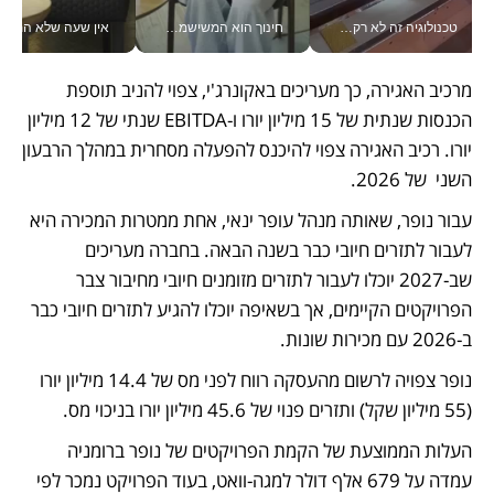
טכנולוגיה זה לא רק בהייטק: גם תעשיית המזון הישראלית מאמצת כלי AI, אוטומציה וניתוח דאטה בזמן אמת
חינוך הוא המשישמה של החיים שלי - V
אין שעה שלא התעסקתי במשבר - טל אלכסנדרוביץ’ שגב מנהלת משברים
מרכיב האגירה, כך מעריכים באקונרג'י, צפוי להניב תוספת 
הכנסות שנתית של 15 מיליון יורו ו-EBITDA שנתי של 12 מיליון 
יורו. רכיב האגירה צפוי להיכנס להפעלה מסחרית במהלך הרבעון 
השני  של 2026.
עבור נופר, שאותה מנהל עופר ינאי, אחת ממטרות המכירה היא 
לעבור לתזרים חיובי כבר בשנה הבאה. בחברה מעריכים 
שב-2027 יוכלו לעבור לתזרים מזומנים חיובי מחיבור צבר 
הפרויקטים הקיימים, אך בשאיפה יוכלו להגיע לתזרים חיובי כבר 
ב-2026 עם מכירות שונות. 
נופר צפויה לרשום מהעסקה רווח לפני מס של 14.4 מיליון יורו 
(55 מיליון שקל) ותזרים פנוי של 45.6 מיליון יורו בניכוי מס.
העלות הממוצעת של הקמת הפרויקטים של נופר ברומניה 
עמדה על 679 אלף דולר למגה-וואט, בעוד הפרויקט נמכר לפי 