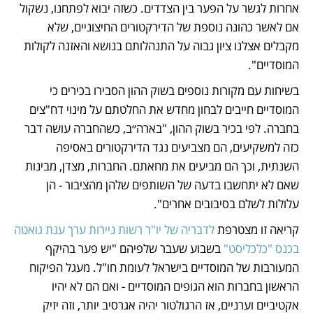
אחרות לגשר על הפער בין הצדדים. כשזה יבוא לפתחנו, נשקול 
אם לאשר כהונה נוספת של הדירקטורים החיצוניים, שלא 
מקבלים אצלנו ציון גבוה על התנהלותם בנושא והאזנה לקולות 
המוסדיים".
בשיחות עם מקורות נוספים בשוק ההון הסבירו בכירים כי 
המוסדיים חייבים לבחון מחדש את החלטתם על מינוי דח"צים 
בחברה. לפי בכיר בשוק ההון, "בארה״ב, כשהחברה עושה דבר 
כזה למשקיעים, הם מצביעים נגד הדירקטורים באסיפה 
השנתית, וכך הם מביעים את מחאתם. החברות, מצדן, מבינות 
שאם לא יתחשבו בדעה של השותפים שלהן מהציבור - הן 
עלולות לשלם בסיבובים אחרים".
קריאה זו מצטרפת 
לדבריה של יו"ר רשות ניירות ערך ענת גואטה 
בכנס "כלכליסט"
 בשבוע שעבר שלפיהם "יש פער בהיקף 
המעורבות של המוסדיים בישראל לעומת חו"ל. מעגל הפיקוח 
הראשון בחברות הוא הגופים המוסדיים - ואם הם לא יהיו 
אקטיביים וערניים, אז הרגולטור יהיה אגרסיב יותר, וזה יזיק 