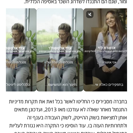
ומור, שגם הם התנגדו לשדרוג השכר באסיפה הכללית.
בתפקידים כאלה אי אפשר לחכות: אושרת לוי מניעה השקעות ענק מהטלפון_v
חינוך הוא המשישמה של החיים שלי - V
כלכליסט דיגיטל
בחברה מסבירים כי החליטו לאשר בכל זאת את תקרות מדיניות 
התגמול מאחר שאלה לא עודכנו מאז 2013, ועדכונן מתאים 
אותן למציאות בשוק ההייטק, לשוק העבודה בענף זה 
ולתחרותיות העזה בו. עוד הוסיפו כי התקרה היא נגזרת לעליות 