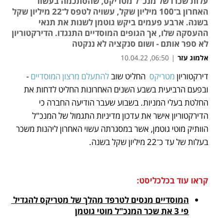
עלות שכרו של מנכ"ל מטריקס, שהסתכמה בעשור
האחרון ב־100 מיליון שקל, עשויה לטפס ל־22 מיליון שקל
בשנה. ארבע פעמים ביקש גוטמן לשנות את תנאי
ההעסקה שלו, אך הגופים המוסדיים התנגדו. הדירקטוריון
לא ספר אותם - ושום סנקציה לא ננקטה
אלמוג עזר
|
06:50, 10.04.22
דירקטוריון 
מטריקס
  החליט שוב 
להתעלם מרצון המוסדיים
 - 
נפתח בכרטיסייה חדשה
נפתח בכרטיסייה חדשה
נפתח בכרטיסייה חדשה
נפתח בכרטיסייה חדשה
נפתח בכרטיסייה חדשה
ובפעם הרביעית בשבע השנים האחרונות החליט לדחות את 
החלטת בעלי המניות. בשבוע שעבר הודיעה החברה כי 
הדירקטוריון אישר את עדכון מדיניות התגמול של המנכ"ל 
הוותיק מוטי גוטמן, אשר במסגרתה עשוי האחרון ליהנות משכר 
בעלות של עד כ־22 מיליון שקל בשנה.
קראו עוד בכלכליסט:
המוסדיים מנסים לטרפד מהלך של מטריקס להגדיל 
פי 3 את שכר המנכ"ל מוטי גוטמן