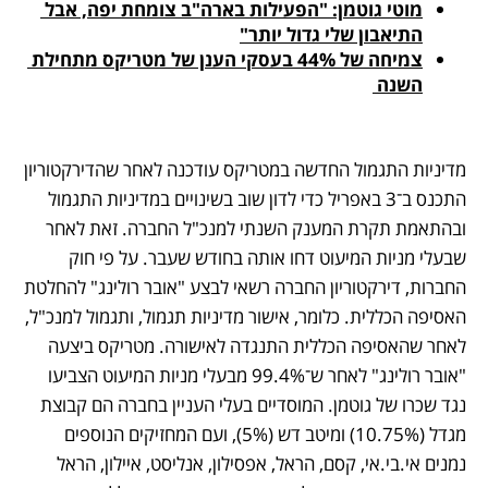
מוטי גוטמן: "הפעילות בארה"ב צומחת יפה, אבל 
התיאבון שלי גדול יותר"
צמיחה של 44% בעסקי הענן של מטריקס מתחילת 
השנה 
מדיניות התגמול החדשה במטריקס עודכנה לאחר שהדירקטוריון 
התכנס ב־3 באפריל כדי לדון שוב בשינויים במדיניות התגמול 
ובהתאמת תקרת המענק השנתי למנכ"ל החברה. זאת לאחר 
שבעלי מניות המיעוט דחו אותה בחודש שעבר. על פי חוק 
החברות, דירקטוריון החברה רשאי לבצע "אובר רולינג" להחלטת 
האסיפה הכללית. כלומר, אישור מדיניות תגמול, ותגמול למנכ"ל, 
לאחר שהאסיפה הכללית התנגדה לאישורה. מטריקס ביצעה 
"אובר רולינג" לאחר ש־99.4% מבעלי מניות המיעוט הצביעו 
נגד שכרו של גוטמן. המוסדיים בעלי העניין בחברה הם קבוצת 
מגדל (10.75%) ומיטב דש (5%), ועם המחזיקים הנוספים 
נמנים אי.בי.אי, קסם, הראל, אפסילון, אנליסט, איילון, הראל 