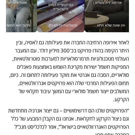
אין שעה שלא התעסקתי במשבר - טל אלכסנדרוביץ’ שגב מנהלת משברים תקשורתיים מכל מקום עם ה- Galaxy Z Fold8 Ultra שלה_v
טכנולוגיה זה לא רק בהייטק: גם תעשיית המזון הישראלית מאמצת כלי AI, אוטומציה וניתוח דאטה בזמן אמת
חינוך הוא המש
לאחר אירופה הרחיבה החברה את פעילותה גם לאסיה, ובין 
היתר הקימה בהודו פרויקט בכ־300 מיליון דולר. עם המעבר 
העולמי מטכנולוגיות תרמו־סולאריות למערכות פוטו־וולטאיות, 
המפיקות חשמל ישירות מקרינת השמש באמצעות פאנלים 
סולאריים, הסבה גם אנרטי את מוקד פעילותה לתחום זה. כיום, 
תחום הפעילות המרכזי שלה הוא פרויקטים אגרו־וולטאיים, 
המשלבים ייצור חשמל סולארי עם המשך עיבוד חקלאי של 
הקרקע.
“הפרויקטים שלנו הם דו־שימושיים – גם ייצור אנרגיה מתחדשת 
וגם ניצול הקרקע לחקלאות. אנחנו גם הקבלן המבצע של כלל 
הפרויקטים האגרו־וולטאיים בישראל”, אמר לכלכליסט מנכ”ל 
החברה אסף חרץ.