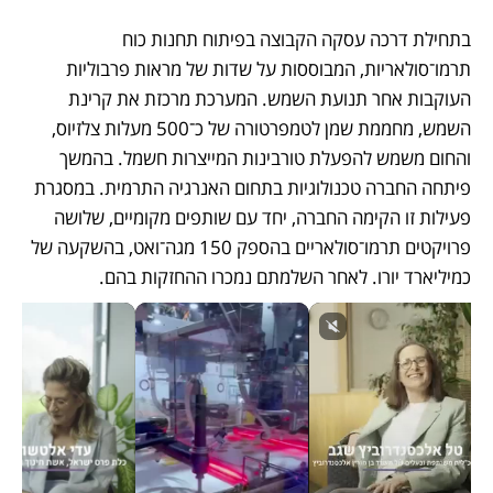
בתחילת דרכה עסקה הקבוצה בפיתוח תחנות כוח 
תרמו־סולאריות, המבוססות על שדות של מראות פרבוליות 
העוקבות אחר תנועת השמש. המערכת מרכזת את קרינת 
השמש, מחממת שמן לטמפרטורה של כ־500 מעלות צלזיוס, 
והחום משמש להפעלת טורבינות המייצרות חשמל. בהמשך 
פיתחה החברה טכנולוגיות בתחום האנרגיה התרמית. במסגרת 
פעילות זו הקימה החברה, יחד עם שותפים מקומיים, שלושה 
פרויקטים תרמו־סולאריים בהספק 150 מגה־ואט, בהשקעה של 
כמיליארד יורו. לאחר השלמתם נמכרו ההחזקות בהם.