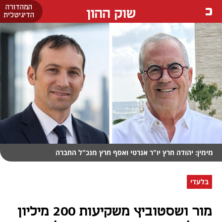
המהדורה
שוק ההון
הדיגיטלית
מימין: יהודה חרץ יו"ר אנרטי ואסף חרץ מנכ"ל החברה
בלעדי
מור ושסטוביץ משקיעות 200 מיליון