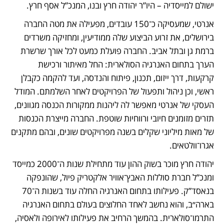
ישולם למייסדיה – היו”ר יהודה חרץ ובנו, המנכ”ל אסף חרץ.
אנרטי, שמעסיקה כ־150 עובדים, מפעילה את מטה החברה 
בירושלים, את זרוע הביצוע שלה ממודיעין, ומחזיקה משרדים 
ברמת גן ובתל אביב. החברה פועלת כמעט לכל אורך שרשרת 
הערך בתחום האנרגיה הסולארית: החל מאיתור ורכישת 
קרקעות, דרך ייזום, תכנון, פיתוח והנדסה, ועד להקמה כקבלן 
ראשי, וכן ניהול ותפעול של הפרויקטים לאחר השלמתם. המודל 
העסקי של אנרטי מאפשר לה ליהנות ממקורות הכנסה מגוונים, 
תזרים מזומנים חיובי ורווחיות שוטפת. החברה מייצרת הכנסות 
של מאות מיליוני שקלים בשנה מפרויקטים שונים, ובהם מתקנים 
אגרו־וולטאים.
יהודה חרץ מוכר בשוק ההון עוד מתחילת שנות ה־2000 כמייסד 
ומנכ”ל חברת סוללות האבץ־אוויר אלקטריק פיול, שהונפקה 
בנאסד”ק. פעילותו בתחום האנרגיה החלה עוד בשנות ה־70 
בארה״ב, והוא נחשב לאחד החלוצים בעולם בתחום האנרגיה 
התרמו־סולארית. בהמשך הרחיב את פעילותו לאירופה ולאסיה, 