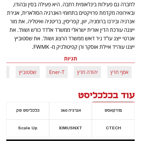
לחברה גם פעילות בינלאומית רחבה. היא פעילה בסין ובהודו, 
ובאירופה מקדמת פרויקטים בתחומי האנרגיה הסולארית, אגירת 
אנרגיה וביו־גז ברומניה, יוון, קפריסין, בריטניה ואיטליה. את מור 
ייצגה עורכת הדין אורית ישראלי ממשרד אלדד כורש ושות’. את 
אנרטי ייצג עו”ד ניר דאש ממשרד הרצוג ושות’. את שסטוביץ 
ייצגו עוה״ד איילת אוסקר ורן קפיטולניק מ- FWMK.
תגיות
אסף חרץ
יהודה חרץ
Ener-T
שסטוביץ
מור
עוד בכלכליסט
פודקאסט
אנרגיה 360
כלכליסט טק
Scale Up
XIMUSNXT
CTECH
יסייה חדשה
נפתח בכרטיסייה חדשה