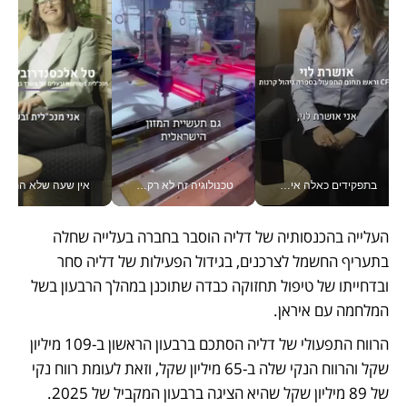
בתפקידים כאלה אי אפשר לחכות: אושרת לוי מניעה השקעות ענק מהטלפון_v
טכנולוגיה זה לא רק בהייטק: גם תעשיית המזון הישראלית מאמצת כלי AI, אוטומציה וניתוח דאטה בזמן אמת
אין שעה שלא התעסקתי במשבר - טל אלכסנדרוביץ’ שגב מנהלת משברים
העלייה בהכנסותיה של דליה הוסבר בחברה בעלייה שחלה 
בתעריף החשמל לצרכנים, בגידול הפעילות של דליה סחר 
ובדחייתו של טיפול תחזוקה כבדה שתוכנן במהלך הרבעון בשל 
המלחמה עם איראן.
הרווח התפעולי של דליה הסתכם ברבעון הראשון ב-109 מיליון 
שקל והרווח הנקי שלה ב-65 מיליון שקל, וזאת לעומת רווח נקי 
של 89 מיליון שקל שהיא הציגה ברבעון המקביל של 2025. 