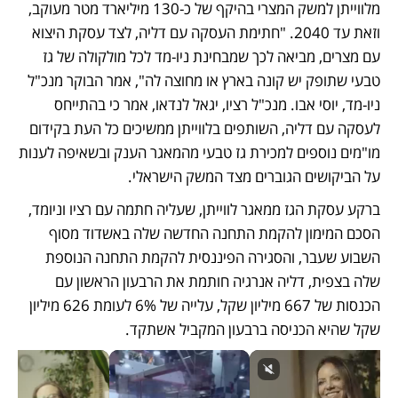
מלווייתן למשק המצרי בהיקף של כ-130 מיליארד מטר מעוקב, 
וזאת עד 2040. "חתימת העסקה עם דליה, לצד עסקת היצוא 
עם מצרים, מביאה לכך שמבחינת ניו-מד לכל מולקולה של גז 
טבעי שתופק יש קונה בארץ או מחוצה לה", אמר הבוקר מנכ"ל 
ניו-מד, יוסי אבו. מנכ"ל רציו, יגאל לנדאו, אמר כי בהתייחס 
לעסקה עם דליה, השותפים בלווייתן ממשיכים כל העת בקידום 
מו"מים נוספים למכירת גז טבעי מהמאגר הענק ובשאיפה לענות 
על הביקושים הגוברים מצד המשק הישראלי.
ברקע עסקת הגז ממאגר לווייתן, שעליה חתמה עם רציו וניומד, 
הסכם המימון להקמת התחנה החדשה שלה באשדוד מסוף 
השבוע שעבר, והסגירה הפיננסית להקמת התחנה הנוספת 
שלה בצפית, דליה אנרגיה חותמת את הרבעון הראשון עם 
הכנסות של 667 מיליון שקל, עלייה של 6% לעומת 626 מיליון 
שקל שהיא הכניסה ברבעון המקביל אשתקד.