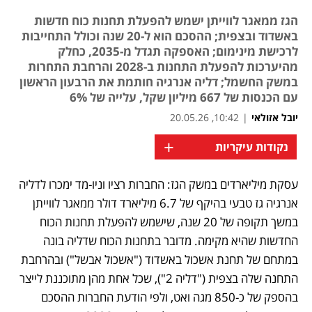
הגז ממאגר לווייתן ישמש להפעלת תחנות כוח חדשות
באשדוד ובצפית; ההסכם הוא ל-20 שנה וכולל התחייבות
לרכישת מינימום; האספקה תגדל מ-2035, כחלק
מהיערכות להפעלת התחנות ב-2028 והרחבת התחרות
במשק החשמל; דליה אנרגיה חותמת את הרבעון הראשון
עם הכנסות של 667 מיליון שקל, עלייה של 6%
יובל אזולאי
|
10:42, 20.05.26
+
נקודות עיקריות
עסקת מיליארדים במשק הגז: החברות רציו וניו-מד ימכרו לדליה 
נפתח בכרטיסייה חדשה
אנרגיה גז טבעי בהיקף של 6.7 מיליארד דולר ממאגר לווייתן 
במשך תקופה של 20 שנה, שישמש להפעלת תחנות הכוח 
החדשות שהיא מקימה. מדובר בתחנות הכוח שדליה בונה 
במתחם של תחנת אשכול באשדוד ("אשכול אבשל") ובהרחבת 
התחנה שלה בצפית ("דליה 2"), שכל אחת מהן מתוכננת לייצר 
בהספק של כ-850 מגה ואט, ולפי הודעת החברות ההסכם 