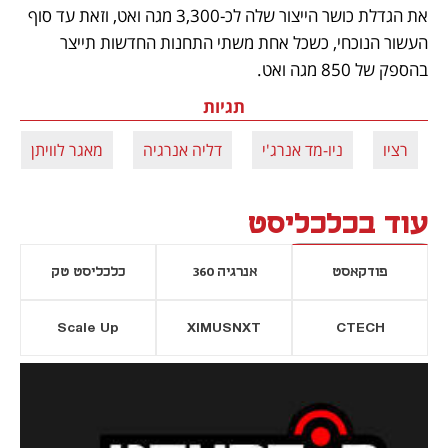
את הגדלת כושר הייצור שלה לכ-3,300 מגה ואט, וזאת עד סוף 
העשור הנוכחי, כשכל אחת משתי התחנות החדשות תייצר 
בהספק של 850 מגה ואט.
תגיות
רציו
ניו-מד אנרג'י
דליה אנרגיה
מאגר לוויתן
עוד בכלכליסט
פודקאסט
אנרגיה 360
כלכליסט טק
Scale Up
XIMUSNXT
CTECH
יסייה חדשה
נפתח בכרטיסייה חדשה