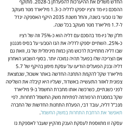
החדש משלים את ההיערכות להפעלתן ב-2028. מתוקף 
ההסכם ניו-מד ורציו יספקו לדליה כ-1.3 מיליארד מטר מעוקב 
של גז טבעי בשנה, והחל משנת 2035 היקף האספקה יגדל 
ל-1.7 מיליארד מטר מעוקב בכל שנה. 
חלק של ניו-מד בהסכם עם דליה הוא כ-75% וזה של רציו 
כ-25%. השתיים יספקו לדליה את הגז הטבעי על בסיס מנגנון 
שבו דליה מתחייבת לרכוש מהן כמות מינימלית של גז, וזאת גם 
אם הצריכה שלו בפועל תהיה נמוכה יותר. בסוף השבוע האחרון 
דליה ובנק הפועלים הודיעו על עסקת מימון בהיקף של 5.7 
מיליארד שקל להקמת התחנה החדשה באתר אשכול, שנמצאת 
צפונית לאזור התעשייה באשדוד, שעליו היא קיבלה את השליטה 
לפני כשנתיים, כשרכשה אותו מחברת החשמל ב-9 מיליארד 
שקל במסגרת הרפורמה לפתיחת משק החשמל לתחרות. לפי 
מנכ"ל דליה, עובד דבי, הפעלת התחנות החדשות של החברה 
תאפשר את הרחבת התחרות במשק החשמל
.
עסקה זו מתווספת לעסקת הענק מהקיץ שעבר לאספקת גז 