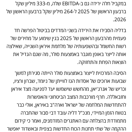
במקביל חלה ירידה גם ב-EBITDA שלה, מ-333 מיליון שקל 
ברבעון הראשון של 2025 ל-264 מיליון שקל ברבעון הראשון של 
2026.
בדליה הסבירו את הירידה בשני המדדים בביטול הפרשה חד 
פעמית מהרבעון הראשון של 2025 בגין שימוע על מחירים של 
רשות החשמל ובהשפעותיה של מלחמת איראן השנייה, שאילצה 
אותה לייצר באופן מוגבר באמצעות סולר, מה שגם הגדיל את 
הוצאות הפחת והתחזוקה. 
הסיבה המרכזית לייצור באמצעות סולר הייתה סגירתן למשך 
שבועות ארוכים של אסדות הגז לווייתן של ניומד, שברון ורציו, 
וכריש של אנרג'יאן, מהחשש שישמשו יעד לפגיעה מצד איראן 
וחזבאללה. חרף מורכבות המצב הביטחוני והאפשרות 
להתחדשות המלחמה של ישראל וארה"ב באיראן, אולי כבר 
בטווח הזמן המיידי, מנכ"ל דליה עובד דבי סבור שהחברה 
מתמודדת בהצלחה עם האתגרים המזדמנים, ואמר כי קידום 
ההקמה של שתי תחנות הכוח החדשות בצפית ובאשדוד יאפשר 