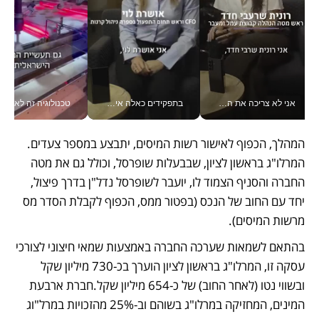
אני לא צריכה את המשרד: רונית שרעבי-חדד מנהלת ארגון של 30000 עובדים מכל מקום_v
בתפקידים כאלה אי אפשר לחכות: אושרת לוי מניעה השקעות ענק מהטלפון_v
טכנולוגיה זה לא רק בהייטק: גם תעשיי
המהלך, הכפוף לאישור רשות המיסים, יתבצע במספר צעדים. 
המרלו"ג בראשון לציון, שבבעלות שופרסל, וכולל גם את מטה 
החברה והסניף הצמוד לו, יועבר לשופרסל נדל"ן בדרך פיצול, 
יחד עם החוב של הנכס (בפטור ממס, הכפוף לקבלת הסדר מס 
מרשות המיסים). 
בהתאם לשמאות שערכה החברה באמצעות שמאי חיצוני לצורכי 
עסקה זו, המרלו"ג בראשון לציון הוערך בכ-730 מיליון שקל 
ובשווי נטו (לאחר החוב) של כ-654 מיליון שקל.חברת ארבעת 
המינים, המחזיקה במרלו"ג בשוהם וב-25% מהזכויות במרל"וג 