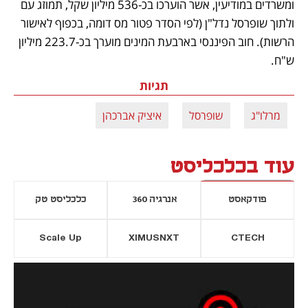
ומשרדים במודיעין, אשר הוערכו בכ-536 מיליון שקל, תמוזג עם 
ולתוך שופרסל נדל"ן (לפי הסדר פטור מס דומה, בכפוף לאישור 
הרשות). חוב הפיננסי בארבעת המינים מוערך בכ-223.7 מיליון 
ש"ח. 
תגיות
מרלו"ג
שופרסל
איציק אברכהן
עוד בכלכליסט
פודקאסט
אנרגיה 360
כלכליסט טק
Scale Up
XIMUSNXT
CTECH
יסייה חדשה
נפתח בכרטיסייה חדשה