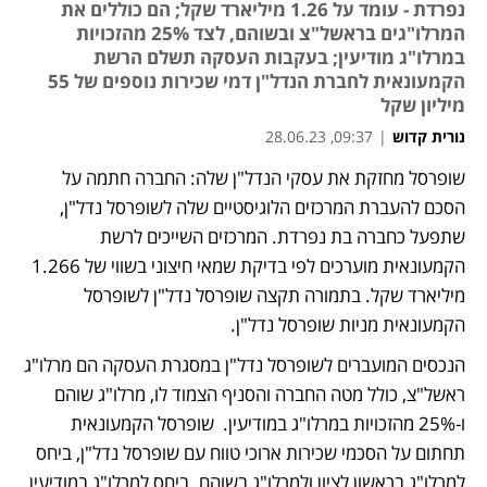
נפרדת - עומד על 1.26 מיליארד שקל; הם כוללים את
המרלו"גים בראשל"צ ובשוהם, לצד 25% מהזכויות
במרלו"ג מודיעין; בעקבות העסקה תשלם הרשת
הקמעונאית לחברת הנדל"ן דמי שכירות נוספים של 55
מיליון שקל
נורית קדוש
|
09:37, 28.06.23
שופרסל מחזקת את עסקי הנדל"ן שלה: החברה חתמה על 
הסכם להעברת המרכזים הלוגיסטיים שלה לשופרסל נדל"ן, 
שתפעל כחברה בת נפרדת. המרכזים השייכים לרשת 
הקמעונאית מוערכים לפי בדיקת שמאי חיצוני בשווי של 1.266 
מיליארד שקל. בתמורה תקצה שופרסל נדל"ן לשופרסל 
הקמעונאית מניות שופרסל נדל"ן. 
הנכסים המועברים לשופרסל נדל"ן במסגרת העסקה הם מרלו"ג 
ראשל"צ, כולל מטה החברה והסניף הצמוד לו, מרלו"ג שוהם 
ו-25% מהזכויות במרלו"ג במודיעין.  שופרסל הקמעונאית 
תחתום על הסכמי שכירות ארוכי טווח עם שופרסל נדל"ן, ביחס 
למרלו"ג בראשון לציון ולמרלו"ג בשוהם. ביחס למרלו"ג במודיעין 