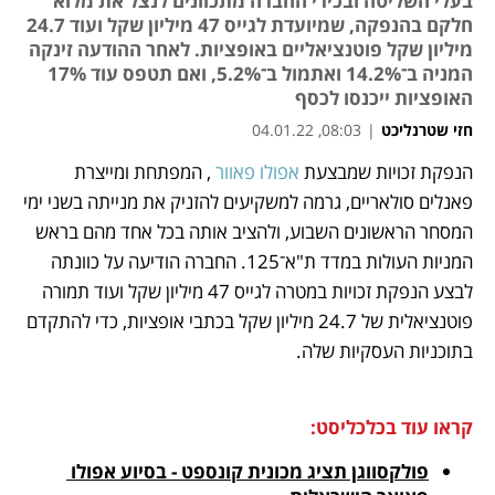
בעלי השליטה ובכירי החברה מתכוונים לנצל את מלוא
חלקם בהנפקה, שמיועדת לגייס 47 מיליון שקל ועוד 24.7
מיליון שקל פוטנציאליים באופציות. לאחר ההודעה זינקה
המניה ב־14.2% ואתמול ב־5.2%, ואם תטפס עוד 17%
האופציות ייכנסו לכסף
חזי שטרנליכט
|
08:03, 04.01.22
הנפקת זכויות שמבצעת 
אפולו פאוור
 , המפתחת ומייצרת 
נפתח בכרטיסייה חדשה
נפתח בכרטיסייה חדשה
נפתח בכרטיסייה חדשה
נפתח בכרטיסייה חדשה
נפתח בכרטיסייה חדשה
פאנלים סולאריים, גרמה למשקיעים להזניק את מנייתה בשני ימי 
המסחר הראשונים השבוע, ולהציב אותה בכל אחד מהם בראש 
המניות העולות במדד ת"א־125. החברה הודיעה על כוונתה 
לבצע הנפקת זכויות במטרה לגייס 47 מיליון שקל ועוד תמורה 
פוטנציאלית של 24.7 מיליון שקל בכתבי אופציות, כדי להתקדם 
בתוכניות העסקיות שלה.
קראו עוד בכלכליסט:
פולקסווגן תציג מכונית קונספט - בסיוע אפולו 