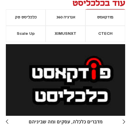
עוד בכלכליסט
פודקאסט
אנרגיה 360
כלכליסט טק
Scale Up
XIMUSNXT
CTECH
יסייה חדשה
נפתח בכרטיסייה חדשה
מדברים כלכלה, עסקים ומה שביניהם