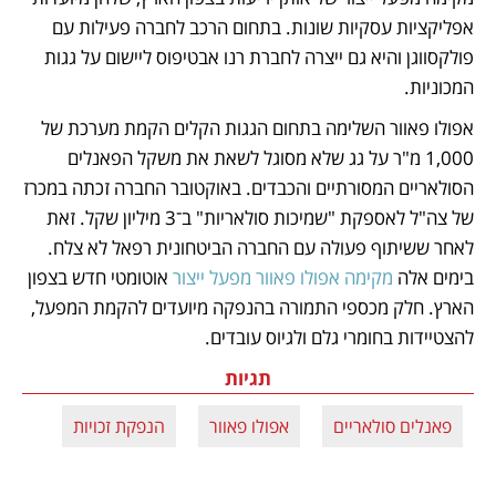
אפליקציות עסקיות שונות. בתחום הרכב לחברה פעילות עם 
פולקסווגן והיא גם ייצרה לחברת רנו אבטיפוס ליישום על גגות 
המכוניות.
אפולו פאוור השלימה בתחום הגגות הקלים הקמת מערכת של 
1,000 מ"ר על גג שלא מסוגל לשאת את משקל הפאנלים 
הסולאריים המסורתיים והכבדים. באוקטובר החברה זכתה במכרז 
של צה"ל לאספקת "שמיכות סולאריות" ב־3 מיליון שקל. זאת 
לאחר ששיתוף פעולה עם החברה הביטחונית רפאל לא צלח. 
בימים אלה 
מקימה אפולו פאוור מפעל ייצור
 אוטומטי חדש בצפון 
הארץ. חלק מכספי התמורה בהנפקה מיועדים להקמת המפעל, 
להצטיידות בחומרי גלם ולגיוס עובדים.
תגיות
פאנלים סולאריים
אפולו פאוור
הנפקת זכויות