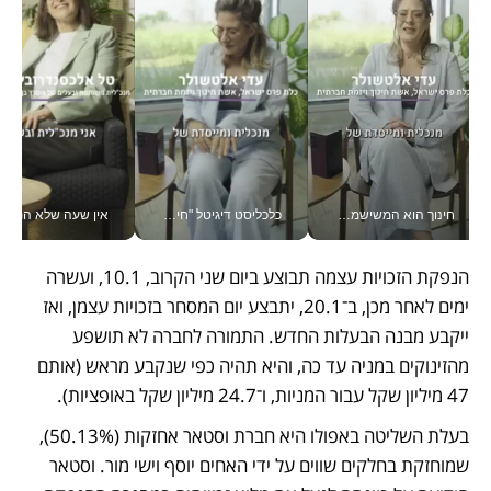
חינוך הוא המשישמה של החיים שלי - V
כלכליסט דיגיטל "חינוך הוא המשימה של החיים שלי"_v
אין שעה שלא התעסקתי במשבר - טל אלכסנדרוביץ’ שגב מנהלת משברים
הנפקת הזכויות עצמה תבוצע ביום שני הקרוב, 10.1, ועשרה 
ימים לאחר מכן, ב־20.1, יתבצע יום המסחר בזכויות עצמן, ואז 
ייקבע מבנה הבעלות החדש. התמורה לחברה לא תושפע 
מהזינוקים במניה עד כה, והיא תהיה כפי שנקבע מראש (אותם 
47 מיליון שקל עבור המניות, ו־24.7 מיליון שקל באופציות).
בעלת השליטה באפולו היא חברת וסטאר אחזקות (50.13%), 
שמוחזקת בחלקים שווים על ידי האחים יוסף וישי מור. וסטאר 