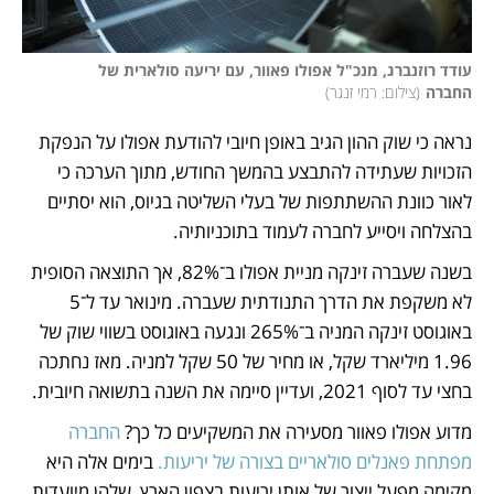
עודד רוזנברג, מנכ"ל אפולו פאוור, עם יריעה סולארית של 
החברה
(
צילום: רמי זנגר
)
נראה כי שוק ההון הגיב באופן חיובי להודעת אפולו על הנפקת 
הזכויות שעתידה להתבצע בהמשך החודש, מתוך הערכה כי 
לאור כוונת ההשתתפות של בעלי השליטה בגיוס, הוא יסתיים 
בהצלחה ויסייע לחברה לעמוד בתוכניותיה.
בשנה שעברה זינקה מניית אפולו ב־82%, אך התוצאה הסופית 
לא משקפת את הדרך התנודתית שעברה. מינואר עד ל־5 
באוגוסט זינקה המניה ב־265% ונגעה באוגוסט בשווי שוק של 
1.96 מיליארד שקל, או מחיר של 50 שקל למניה. מאז נחתכה 
בחצי עד לסוף 2021, ועדיין סיימה את השנה בתשואה חיובית.
מדוע אפולו פאוור מסעירה את המשקיעים כל כך? 
החברה 
מפתחת פאנלים סולאריים בצורה של יריעות.
 בימים אלה היא 
מקימה מפעל ייצור של אותן יריעות בצפון הארץ, שלהן מיועדות 