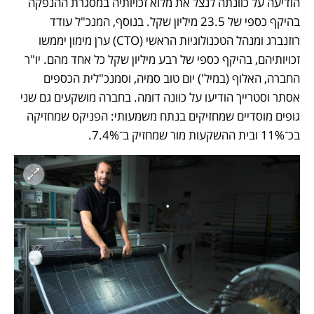
הודיעה על כוונתה לנצל את מלוא זכויותיה במסגרת ההנפקה 
בהיקף כספי של 23.5 מיליון שקל. בנוסף, המנכ"ל עודד 
רוזנברג ומנהל הטכנולוגיות הראשי (CTO) ערן מימון יממשו 
זכויותיהם, בהיקף כספי של רבע מיליון שקל כל אחד מהם. יו"ר 
החברה, האלוף (במיל') יום טוב סמיה, וסמנכ"לית הכספים 
אסתר וסטרייך הודיעו על כוונה דומה. בחברה מושקעים גם שני 
גופים מוסדיים שמחזיקים בנתח משמעותי: הפניקס שמחזיקה 
בכ־11% ובית ההשקעות מור שמחזיק ב־7.4%.