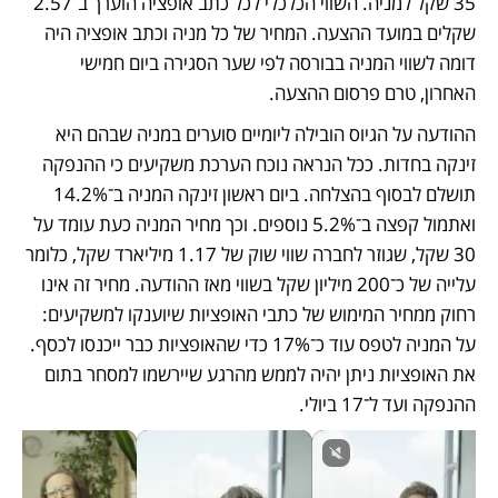
35 שקל למניה. השווי הכלכלי לכל כתב אופציה הוערך ב־2.57 
שקלים במועד ההצעה. המחיר של כל מניה וכתב אופציה היה 
דומה לשווי המניה בבורסה לפי שער הסגירה ביום חמישי 
האחרון, טרם פרסום ההצעה.
ההודעה על הגיוס הובילה ליומיים סוערים במניה שבהם היא 
זינקה בחדות. ככל הנראה נוכח הערכת משקיעים כי ההנפקה 
תושלם לבסוף בהצלחה. ביום ראשון זינקה המניה ב־14.2% 
ואתמול קפצה ב־5.2% נוספים. וכך מחיר המניה כעת עומד על 
30 שקל, שגוזר לחברה שווי שוק של 1.17 מיליארד שקל, כלומר 
עלייה של כ־200 מיליון שקל בשווי מאז ההודעה. מחיר זה אינו 
רחוק ממחיר המימוש של כתבי האופציות שיוענקו למשקיעים: 
על המניה לטפס עוד כ־17% כדי שהאופציות כבר ייכנסו לכסף. 
את האופציות ניתן יהיה לממש מהרגע שיירשמו למסחר בתום 
ההנפקה ועד ל־17 ביולי.