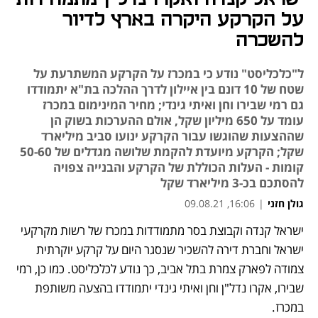
על הקרקע היקרה בארץ לדיור
להשכרה
ל"כלכליסט" נודע כי במכרז על הקרקע המשתרעת על
שטח של 10 דונם בין איילון לדרך ההלכה בת"א יתמודדו
גם רמי שבירו וחן ואיתי גינדי; מחיר המינימום במכרז
עומד על 650 מיליון שקל, אולם ההערכות בשוק הן
שההצעות שהוגשו עבור הקרקע ינועו סביב מיליארד
שקל; הקרקע מיועדת להקמת שלושה מגדלים של 50-60
קומות - העלות הכוללת של הקרקע והבנייה צפויה
להסתכם בכ-3 מיליארד שקל
גולן חזני
|
16:06, 09.08.21
ישראל קנדה וקבוצת בסר מתמודדות במכרז של רשות מקרקעי 
נפתח בכרטיסייה חדשה
נפתח בכרטיסייה חדשה
נפתח בכרטיסייה חדשה
ישראל וחברת דירה להשכיר שנסגר היום על קרקע יוקרתית 
צמודה לפארק צמרת בתל אביב, כך נודע לכלכליסט. כמו כן, רמי 
שבירו, אקרו נדל"ן וחן ואיתי גינדי יתמודדו בהצעה משותפת 
במכרז.