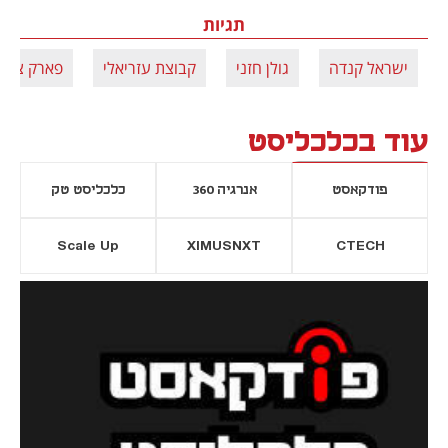
תגיות
ישראל קנדה
גולן חזני
קבוצת עזריאלי
פארק צמר
עוד בכלכליסט
פודקאסט
אנרגיה 360
כלכליסט טק
Scale Up
XIMUSNXT
CTECH
יסייה חדשה
נפתח בכרטיסייה חדשה