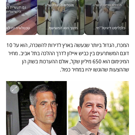
כלכליסט דיגיטל "חינוך הוא המשימה של החיים שלי"_v
חינוך הוא המשישמה של החיים שלי - V
טכנולוגיה זה לא רק בהייטק: גם תעשיי
המכרז, הגדול ביותר שנעשה בארץ לדירות להשכרה, הוא על 10 
דונם המשתרעים בין כביש איילון לדרך ההלכה בתל אביב. מחיר 
המינימום הוא 650 מיליון שקל, אולם ההערכות בשוק הן 
שההצעות שהוגשו יהיו במחיר כפול.