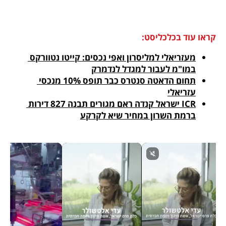
קראו עוד בכלכליסט:
מעזריאלי למליסרון ואפי נכסים: קייטו נטוורקס 
במו"מ לעבור למגדל לנדמרק
תחום הדאטה סנטרס כבר תופס 10% מנכסי 
עזריאלי
ICR ישראל קנדה ראם מגורים תבנה 827 דירות 
ברמת השרון במחיר שיא לקרקע