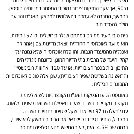
משפחת פאלוך. החברה הנפיקה מניות ואג"ח בתחילת שנות 
ה־90, אך עקב החזקות ציבור נמוכות המסחר במניותיה הופסק. 
בהמשך, החברה לא עמדה בתשלומים למחזיקי האג"ח והגיעה 
מולם להסדר חוב.
בית טובי העיר ממוקם במתחם שנלר בירושלים ובו 157 דירות. 
הוא מיועד לאוכלוסייה החרדית יוצאת מדינות צפון אמריקה 
ואנגליה מהמעמד הגבוה. זהו פלח אוכלוסייה שלא נמנה על 
קהלי היעד של מרבית בתי הדיור המוגן, כדוגמת מגדלי הים 
התיכון ובית בכפר הציבוריות, או עד 120 ואחוזות רובינשטיין 
(הראשונה בשליטת שפיר הציבורית), שכן אלה פונים לאוכלוסיית 
המבוגרים הכללית. 
באוגוסט הגיעו הנפקות האג"ח הקונצרניות לשיא לעומת 
תקופות מקבילות בשנים שעברו ואפילו בהשוואה לשנים מלאות, 
עם למעלה מ־97 מיליארד שקל שגויסו מתחילת השנה. 
במקביל, הותיר נגיד בנק ישראל את הריבית במשק ללא שינוי, 
ברמה של 4.5%. זאת, לאור החשש מהאינפלציה ומחוסר 