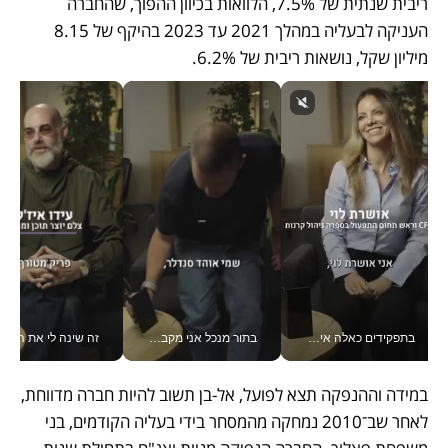
ריבית שנתית של 7.5%, הלוואות בכיוון ההפוך, שהחברה 
העניקה לבעליה במהלך 2021 עד 2023 בהיקף של 8.15 
מיליון שקל, נושאות ריבית של 6.2%. 
בתפקידים כאלה אי אפשר לחכות: אושרת לוי מניעה השקעות ענק מהטלפון_v
בתור מנכל אני מקבל מאות החלטות ביום, וה- Galaxy Z Fold8 Ultra עוזר לי לחתוך אותן מהר יותר_v
זה שינה לי את החיים: 
במידה וההנפקה תצא לפועל, אל-בן תשוב להיות חברה מדווחת, 
לאחר שב־2010 נמחקה מהמסחר בידי בעליה הקודמים, בני 