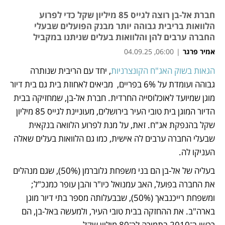
חברת אל-בן רוצה לגייס 85 מיליון שקל כדי לפרוע
הלוואות בריבית גבוהה יותר מבנק הפועלים שבעלי
החברה ערבים להן והלוואות בעלים שניתנו במקביל
אמיר פרגר
|
06:00, 04.09.25
הגאות בשוק האג"ח הקונצרניות
, יחד עם הריבית שנותרה 
נפתח בכרטיסייה חדשה
גבוהה ועומדת על 6% בפריים,  מביאים לאחוזת בית גם בית דיור 
מוגן שמיועד לאוכלוסייה החרדית. חברת אל-בן, שמחזיקה בבית 
הדיור המוגן בית טובי העיר בירושלים, מעוניינת לגייס 85 מיליון 
שקל בהנפקת אג"ח. זאת, על מנת לפרוע הלוואה בנקאית 
שבעלי החברה ערבים לה אישית, כמו גם הלוואות בעלים שאלה 
העניקו לה.
בעליה של אל-בן הם בני משפחת גלוברמן (50%), שגם מנהלים 
את החברה בפועל, האב עמנואל כיו"ר והבן עופר כמנכ"ל; 
ומשפחת רייכנבאך (50%), שבבעלותה מספר בתי דיור מוגן 
בארה"ב. את ההחזקה בבית טובי העיר, ולמעשה באל-בן, הם 
רכשו ב־2010 בתמורה לכ־80 מיליון שקל. 