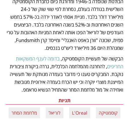
הבולטת שנוסדה ב-1946 ומדורגת כיום כחברת הקוסמטיקה 
השלישית בגודלה בעולם, נסחרת לפי שווי שוק של כ-24 
מיליארד דולר בלבד. מניית אסתי לאודר ירדה בכ-57% בחמש 
השנים האחרונות וב-52% בשנה האחרונה בלבד. הביצועים 
העודפים של לוריאל הפכו אותה לאחת המניות האהובות על טרי 
סמית, שכונה "וורן באפט האנגלי" ומייסד קרן Fundsmith, 
שמנהלת היום 36 מיליארד ליש"ט בנכסים.
הבקשה של תעשיית הקוסמטיקה, 
בדומה לענף המשקאות 
החריפים
, להחרגה מהמלחמה הכלכלית, גררה ביקורת ציבורית 
נוקבת. המבקרים טענו כי מדובר בעמדה מנותקת של תעשייה 
המייצגת מוצרי יוקרה וכי יש הכרח בעמדה אירופית מגובשת 
ואחידה אל מול מלחמת הסחר שהתחיל הנשיא טראמפ.
תגיות
קוסמטיקה
L'Oreal
לוריאל
מלחמת הסחר