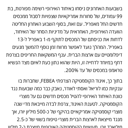
בשבועות האחרונים ניסחו באיחוד האירופי רשימה מפורטת, בת 
99 עמודים, של סחורות אמריקאיות שצפויות לסבול ממכסים 
חדשים החל מאפריל. עם זאת, בסוף השבוע האחרון החליטה 
הוועדה האירופית, האחראית על מדיניות הסחר של האיחוד, 
לדחות את כניסתם של המכסים לתוקף מ-1 באפריל ל-13 
באפריל. המהלך נועד לאפשר מרווח זמן נוסף להמשך מגעים 
דיפלומטיים עם ארצות הברית. ענף המשקאות החריפים בצרפת 
דחף במיוחד לדחייה זו, היות שהוא נתון כעת לאיום מצד הנשיא 
טראמפ במכסים של עד 200%.
בתוך כך, איגוד הקוסמטיקה הצרפתי FEBEA, שחברות בו 
ענקיות כמו לוריאל ואסתי לאודר, נאבק כבר כמה שבועות נגד 
כוונת האיחוד האירופי להטיל מכסים חדשים גם על מוצרי 
הקוסמטיקה. לטענת האיגוד, צרפת לבדה מייבאת מדי שנה 
מוצרי קוסמטיקה אמריקאיים בהיקף של כ-500 מיליון יורו, אך 
מנגד מייצאת לארצות הברית מוצרי טיפוח בשווי של כ-2.5 
מיליארד יורו. תעשיית הקוסמטיקה האירופית מייצרת כ-2 מיליון 