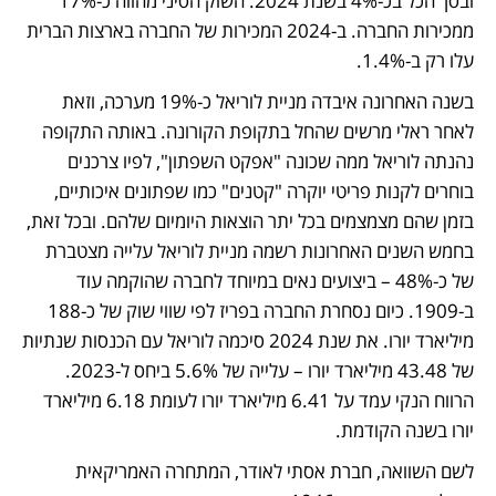
ובסך הכל בכ-4% בשנת 2024. השוק הסיני מהווה כ-17% 
ממכירות החברה. ב-2024 המכירות של החברה בארצות הברית 
עלו רק ב-1.4%.
בשנה האחרונה איבדה מניית לוריאל כ-19% מערכה, וזאת 
לאחר ראלי מרשים שהחל בתקופת הקורונה. באותה התקופה 
נהנתה לוריאל ממה שכונה "אפקט השפתון", לפיו צרכנים 
בוחרים לקנות פריטי יוקרה "קטנים" כמו שפתונים איכותיים, 
בזמן שהם מצמצמים בכל יתר הוצאות היומיום שלהם. ובכל זאת, 
בחמש השנים האחרונות רשמה מניית לוריאל עלייה מצטברת 
של כ-48% – ביצועים נאים במיוחד לחברה שהוקמה עוד 
ב-1909. כיום נסחרת החברה בפריז לפי שווי שוק של כ-188 
מיליארד יורו. את שנת 2024 סיכמה לוריאל עם הכנסות שנתיות 
של 43.48 מיליארד יורו – עלייה של 5.6% ביחס ל-2023. 
הרווח הנקי עמד על 6.41 מיליארד יורו לעומת 6.18 מיליארד 
יורו בשנה הקודמת.
לשם השוואה, חברת אסתי לאודר, המתחרה האמריקאית 