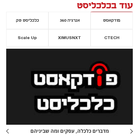
עוד בכלכליסט
פודקאסט
אנרגיה 360
כלכליסט טק
Scale Up
XIMUSNXT
CTECH
יסייה חדשה
נפתח בכרטיסייה חדשה
מדברים כלכלה, עסקים ומה שביניהם