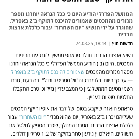
הממשל הפדרלי הודיע היום כי ככל הנראה יוחרגו מספר
מגזרים מהמכסים שאמורים להיכנס לתוקף ב־2 באפריל,
שהוגדר על ידי הנשיא "יום השחרור" עבור כלכלת ארצות
הברית
חדשות חוץ
|
18:44, 24.03.25
נשיא ארצות הברית דונלד טראמפ ממשיך לזגזג עם מדיניות 
נפתח בכרטיסייה חדשה
נפתח בכרטיסייה חדשה
נפתח בכרטיסייה חדשה
המכסים. היום (ב') הודיע הממשל הפדרלי כי ככל הנראה יוחרגו 
מספר מגזרים מהמכסים 
שאמורים להיכנס לתוקף ב־2 באפריל
— על כך דיווחו בלומברג וה"וול סטריט ג'ורנל". בה בעת, גורם 
רשמי מטעם הממשל ציין כי המצב עדיין נזיל וכי טרם התקבלו 
החלטות סופיות בעניין.
טראמפ הוא זה שיקבע בסופו של דבר את אופי והיקף המכסים 
שעליהם יכריז ב־2 באפריל, יום שהוא מגדיר 
"יום השחרור"
 עבור 
כלכלת ארצות הברית. מטרת המהלך, שכבר הספיק לטלטל את 
השווקים, היא לכווץ גירעון סחר בהיקף של 1.2 טריליון דולרים.