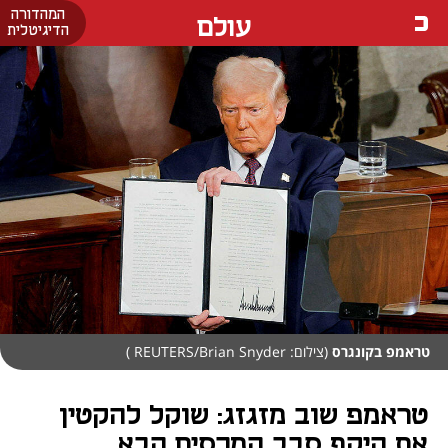
המהדורה
עולם
הדיגיטלית
טראמפ בקונגרס
(צילום: REUTERS/Brian Snyder )
טראמפ שוב מזגזג: שוקל להקטין
את היקף סבב המכסים הבא