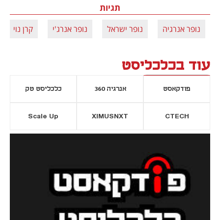
תגיות
נופר אנרגיה
נופר ישראל
נופר אנרג'י
קרן נוי
עוד בכלכליסט
פודקאסט
אנרגיה 360
כלכליסט טק
Scale Up
XIMUSNXT
CTECH
יסייה חדשה
נפתח בכרטיסייה חדשה