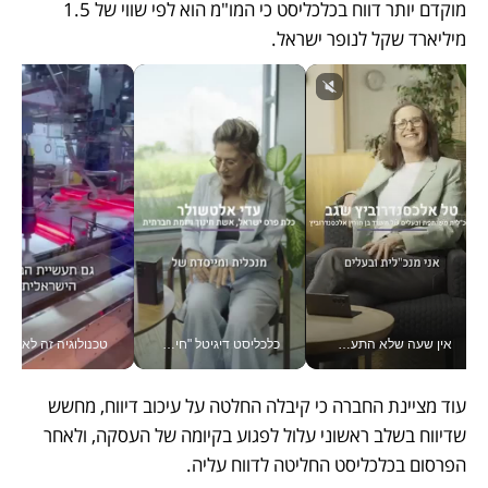
מוקדם יותר דווח בכלכליסט כי המו"מ הוא לפי שווי של 1.5 
מיליארד שקל לנופר ישראל.
אין שעה שלא התעסקתי במשבר - טל אלכסנדרוביץ’ שגב מנהלת משברים תקשורתיים מכל מקום עם ה- Galaxy Z Fold8 Ultra שלה_v
כלכליסט דיגיטל "חינוך הוא המשימה של החיים שלי"_v
טכנולוגיה זה לא רק בהייטק: גם תעשיי
עוד מציינת החברה כי קיבלה החלטה על עיכוב דיווח, מחשש 
שדיווח בשלב ראשוני עלול לפגוע בקיומה של העסקה, ולאחר 
הפרסום בכלכליסט החליטה לדווח עליה.